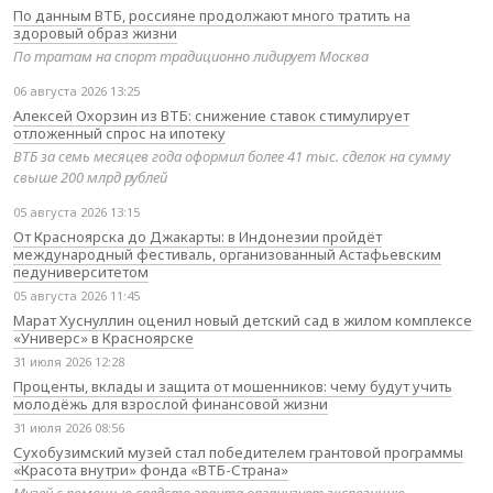
По данным ВТБ, россияне продолжают много тратить на
здоровый образ жизни
По тратам на спорт традиционно лидирует Москва
06 августа 2026 13:25
Алексей Охорзин из ВТБ: снижение ставок стимулирует
отложенный спрос на ипотеку
ВТБ за семь месяцев года оформил более 41 тыс. сделок на сумму
свыше 200 млрд рублей
05 августа 2026 13:15
От Красноярска до Джакарты: в Индонезии пройдёт
международный фестиваль, организованный Астафьевским
педуниверситетом
05 августа 2026 11:45
Марат Хуснуллин оценил новый детский сад в жилом комплексе
«Универс» в Красноярске
31 июля 2026 12:28
Проценты, вклады и защита от мошенников: чему будут учить
молодёжь для взрослой финансовой жизни
31 июля 2026 08:56
Сухобузимский музей стал победителем грантовой программы
«Красота внутри» фонда «ВТБ-Страна»
Музей с помощью средств гранта организует экспозицию,