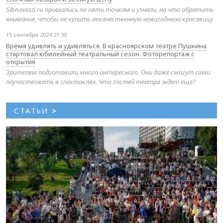
Sibnovosti.ru проехались по пяти точкам и узнали, на что обратить
внимание, чтобы не купить некачественную новогоднюю красавицу
15 сентября 2024 21:30
Время удивлять и удивляться. В красноярском театре Пушкина
стартовал юбилейный театральный сезон. Фоторепортаж с
открытия
Зрителям подготовили много интересного. Они даже смогут сами
поучаствовать в спектаклях. Что гостей театра ждет еще?
СТАТЬИ
>