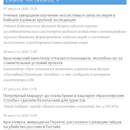
САМОЕ ЧИТАЕМОЕ
>
07 августа 2026 13:30
Учёные завершили изучение экосистемы и запасов омуля в
Байкале в рамках крупной экспедиции
Учёные Байкальского филиала Всероссийского научно-
исследовательского института рыбного хозяйства и океанографии»
изучили динамику формирования запасов омуля и состояние
экосистемы в рыбопромысловых районах озера
08 августа 2026 11:00
Красноярский кинотеатр отказался показывать «Колобка» из-за
сомнительных условий проката
Кинотеатр «Луч» отказался включать в расписание фильм
«Последний богатырь. Колобок», о чем сообщили в аккаунте
кинотеатра в ВК
07 августа 2026 12:45
Популярный маршрут до скалы Ермак в нацпарке «Красноярские
Столбы» сделали безопасным для туристов
Такой подарок городу сделали волонтёры компаний Эн+ и РУСАЛа
06 августа 2026 12:00
Красноярка, живущая на Пхукете, рассказала о реакции тайцев
на убийство россиян в Паттайе