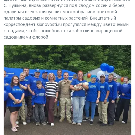
С. Пушкина, вновь развернулся под сводом сосен и берёз,
одаривая всех заглянувших многообразием цветовой
палитры садовых и комнатных растений. Внештатный
корреспондент sibnovosti.ru прогулялся между цветочными
стендами, чтобы полюбоваться заботливо выращенной
садовниками флорой