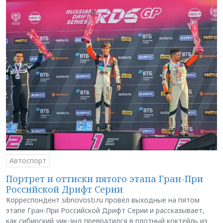
Автоспорт
Портрет и оттиски пятого этапа Гран-При
Российской Дрифт Серии
Корреспондент sibnovosti.ru провёл выходные на пятом
этапе Гран-При Российской Дрифт Серии и рассказывает,
как сибирский уик-энд превратился в плотный коктейль из