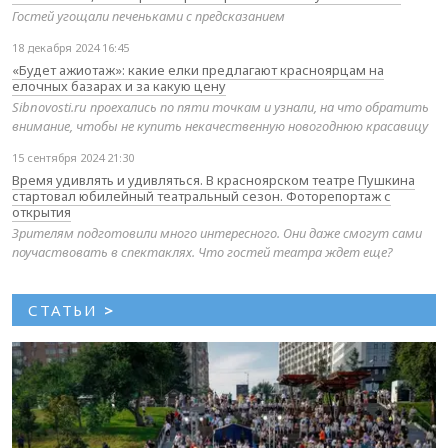
Гостей угощали печеньками с предсказанием
18 декабря 2024 16:45
«Будет ажиотаж»: какие елки предлагают красноярцам на
елочных базарах и за какую цену
Sibnovosti.ru проехались по пяти точкам и узнали, на что обратить
внимание, чтобы не купить некачественную новогоднюю красавицу
15 сентября 2024 21:30
Время удивлять и удивляться. В красноярском театре Пушкина
стартовал юбилейный театральный сезон. Фоторепортаж с
открытия
Зрителям подготовили много интересного. Они даже смогут сами
поучаствовать в спектаклях. Что гостей театра ждет еще?
СТАТЬИ
>