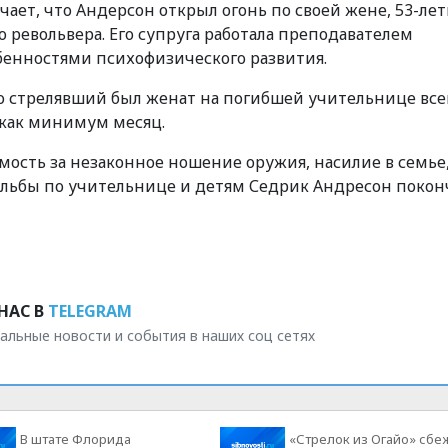
ает, что Андерсон открыл огонь по своей жене, 53-ле
 револьвера. Его супруга работала преподавателем
собенностями психофизического развития.
то стрелявший был женат на погибшей учительнице все
 как минимум месяц.
ость за незаконное ношение оружия, насилие в семье
ельбы по учительнице и детям Седрик Андресон покон
НАС В
TELEGRAM
альные новости и события в наших соц сетях
В штате Флорида
«Стрелок из Огайо» сбе