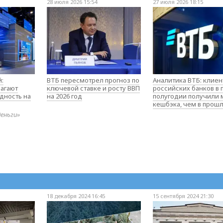
28 июля 2026 15:54
27 июля 2026 18:15
:
ВТБ пересмотрел прогноз по
Аналитика ВТБ: клие
агают
ключевой ставке и росту ВВП
российских банков в
дность на
на 2026 год
полугодии получили
кешбэка, чем в прош
деньги»
18 декабря 2024 16:45
15 сентября 2024 21:30