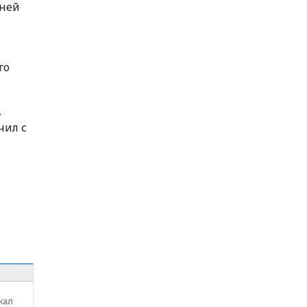
тней
го
,
чил с
жал