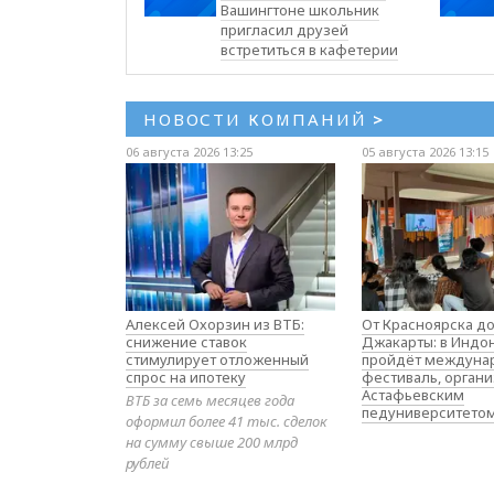
Вашингтоне школьник
пригласил друзей
встретиться в кафетерии
НОВОСТИ КОМПАНИЙ
>
06 августа 2026 13:25
05 августа 2026 13:15
Алексей Охорзин из ВТБ:
От Красноярска д
снижение ставок
Джакарты: в Индо
стимулирует отложенный
пройдёт междуна
спрос на ипотеку
фестиваль, орган
Астафьевским
ВТБ за семь месяцев года
педуниверситето
оформил более 41 тыс. сделок
на сумму свыше 200 млрд
рублей