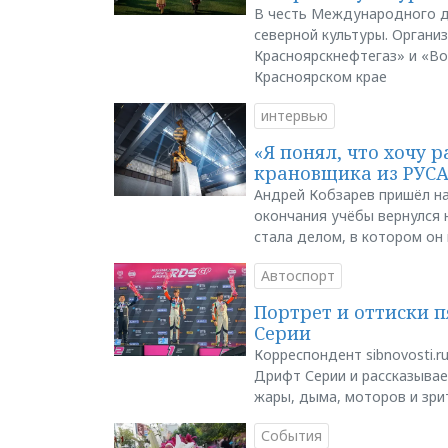
В честь Международного д
северной культуры. Органи
Красноярскнефтегаз» и «В
Красноярском крае
интервью
«Я понял, что хочу р
крановщика из РУС
Андрей Кобзарев пришёл на
окончания учёбы вернулся н
стала делом, в котором он
Автоспорт
Портрет и оттиски 
Серии
Корреспондент sibnovosti.r
Дрифт Серии и рассказывает
жары, дыма, моторов и зри
События