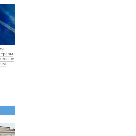
нты
 первом
 меньше
лом