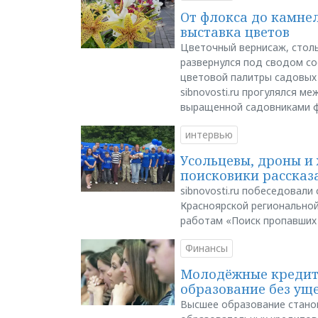
От флокса до камне
выставка цветов
Цветочный вернисаж, столь
развернулся под сводом со
цветовой палитры садовых
sibnovosti.ru прогулялся 
выращенной садовниками 
интервью
Усольцевы, дроны и 
поисковики рассказа
sibnovosti.ru побеседовал
Красноярской регионально
работам «Поиск пропавших
Финансы
Молодёжные кредиты
образование без ущ
Высшее образование стано