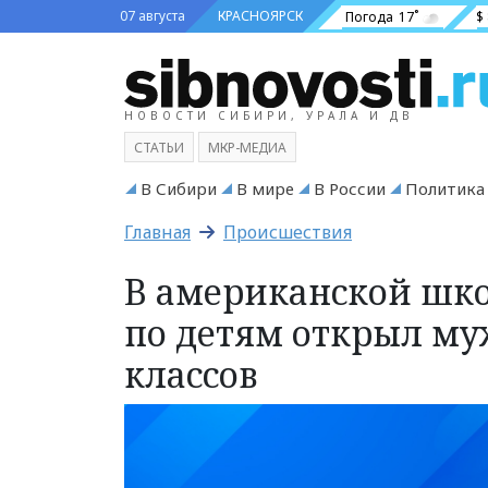
07 августа
КРАСНОЯРСК
Погода
17˚
$
НОВОСТИ СИБИРИ, УРАЛА И ДВ
СТАТЬИ
МКР-МЕДИА
В Сибири
В мире
В России
Политика
Главная
Происшествия
В американской шко
по детям открыл м
классов