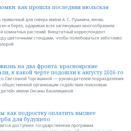
ломки: как прошла последняя июльская
 привычный для сквера имени А. С. Пушкина, вновь
сен и берёз, одаривая всех заглянувших многообразием
 и комнатных растений. Внештатный корреспондент
между цветочными стендами, чтобы полюбоваться заботливо
флорой
жизнь на два фронта: красноярские
ли, к какой черте подошли к августу 2026-го
и со Светланой Торгашиной — руководителем подразделения
й общественной организации содействия поисковым
 детей» имени Оксаны Василишиной
: как подростку оплатить высшее
ерба для будущего
вится доступнее: государственная программа