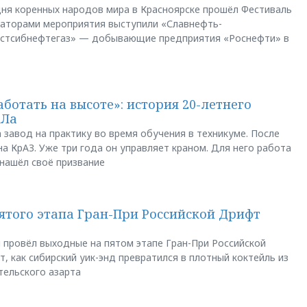
ня коренных народов мира в Красноярске прошёл Фестиваль
заторами мероприятия выступили «Славнефть-
остсибнефтегаз» — добывающие предприятия «Роснефти» в
аботать на высоте»: история 20-летнего
АЛа
 завод на практику во время обучения в техникуме. После
а КрАЗ. Уже три года он управляет краном. Для него работа
 нашёл своё призвание
пятого этапа Гран-При Российской Дрифт
u провёл выходные на пятом этапе Гран-При Российской
, как сибирский уик-энд превратился в плотный коктейль из
тельского азарта