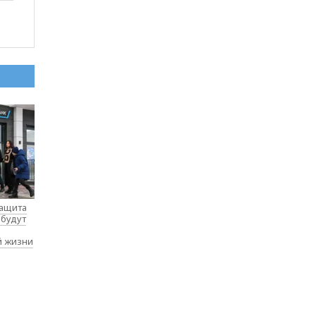
защита
 будут
й жизни