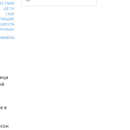
ЕСТВИЯ
ДЕТИ
США
ГИБШИЕ
ШКОЛА
РЕЛЬБА
vosti.ru
ница
ей.
е в
есон