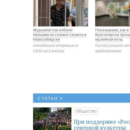
Журналистов избили
Показываем, как в
палками на съемке сюжета в
Красноярске прош
Новосибирске
музейная ночь
Нападавших отправили в
Гостей угощали печ
СИЗО на 2 месяца
предсказанием
СТАТЬИ
>
Общество
При поддержке «Рос
северной культуры