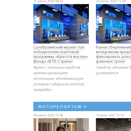
31 июля 2026 08:56
29 июля 2026 11:50
Сухобузимский музей стал
Рынок сбережений
победителем грантовой
вкладчикам предл
программы «Красота внутри»
фиксировать дохо
фонда «ВТБ-Страна»
длинные сроки
Музей с помощью средств
Тренд на «длинные 
гранта организует
усиливается
экспозицию, объединяющую
историю сибирской золотой
лихорадки
ФОТОРЕПОРТАЖ
>
09 июня 2025 15:40
19 мая 2025 15:15