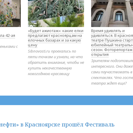
«Будет ажиотаж»: какие елки
Время удивлять и
ла 42-ая
предлагают красноярцам на
удивляться. В красно
елочных базарах и за какую
театре Пушкина стар
цену
юбилейный театраль
еньками с
сезон. Фоторепортаж
Sibnovosti.ru проехались по
открытия
пяти точкам и узнали, на что
Зрителям подготовил
обратить внимание, чтобы не
интересного. Они даж
купить некачественную
сами поучаствовать в
новогоднюю красавицу
спектаклях. Что гост
театра ждет еще?
нефти» в Красноярске прошёл Фестиваль