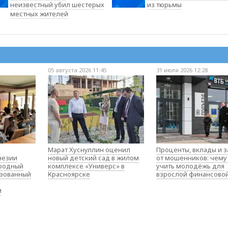
неизвестный убил шестерых
из тюрьмы
местных жителей
05 августа 2026 11:45
31 июля 2026 12:28
о
Марат Хуснуллин оценил
Проценты, вклады и 
незии
новый детский сад в жилом
от мошенников: чему
родный
комплексе «Универс» в
учить молодёжь для
изованный
Красноярске
взрослой финансово
м