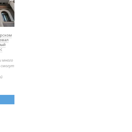
ярском
товал
ный
 с
и много
е смогут
ей