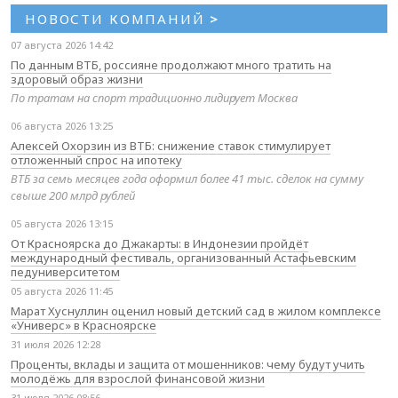
НОВОСТИ КОМПАНИЙ
>
07 августа 2026 14:42
По данным ВТБ, россияне продолжают много тратить на
здоровый образ жизни
По тратам на спорт традиционно лидирует Москва
06 августа 2026 13:25
Алексей Охорзин из ВТБ: снижение ставок стимулирует
отложенный спрос на ипотеку
ВТБ за семь месяцев года оформил более 41 тыс. сделок на сумму
свыше 200 млрд рублей
05 августа 2026 13:15
От Красноярска до Джакарты: в Индонезии пройдёт
международный фестиваль, организованный Астафьевским
педуниверситетом
05 августа 2026 11:45
Марат Хуснуллин оценил новый детский сад в жилом комплексе
«Универс» в Красноярске
31 июля 2026 12:28
Проценты, вклады и защита от мошенников: чему будут учить
молодёжь для взрослой финансовой жизни
31 июля 2026 08:56