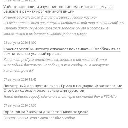
07 августа 2026 13:30
Учёные завершили изучение экосистемы и запасов омуля в
Байкале в рамках крупной экспедиции
Учёные Байкальского филиала Всероссийского научно-
исследовательского института рыбного хозяйства и океанографии»
изучили динамику формирования запасов омуля и состояние
экосистемы в рыбопромысловых районах озера
08 августа 2026 11:00
Красноярский кинотеатр отказался показывать «Колобка» из-за
сомнительных условий проката
Кинотеатр «Луч» отказался включать в расписание фильм
«Последний богатырь. Колобок», о чем сообщили в аккаунте
кинотеатра в ВК
07 августа 2026 12:45
Популярный маршрут до скалы Ермак в нацпарке «Красноярские
Столбы» сделали безопасным для туристов
Такой подарок городу сделали волонтёры компаний Эн+ и РУСАЛа
07 августа 2026 09:30
Гороскоп на 7 августа для всех знаков зодиака
Рассказываем, что сулят звёзды сегодня