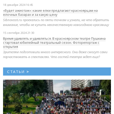
18 декабря 2024 16:45
«Будет ажиотаж»: какие елки предлагают красноярцам на
елочных базарах и за какую цену
Sibnovosti.ru проехались по пяти точкам и узнали, на что обратить
внимание, чтобы не купить некачественную новогоднюю красавицу
15 сентября 2024 21:30
Время удивлять и удивляться. В красноярском театре Пушкина
стартовал юбилейный театральный сезон. Фоторепортаж с
открытия
Зрителям подготовили много интересного. Они даже смогут сами
поучаствовать в спектаклях. Что гостей театра ждет еще?
СТАТЬИ
>