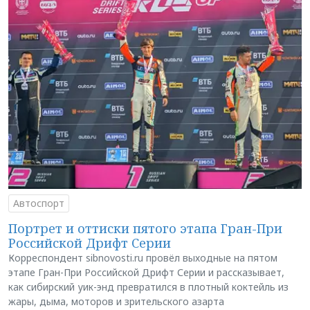
Автоспорт
Портрет и оттиски пятого этапа Гран-При
Российской Дрифт Серии
Корреспондент sibnovosti.ru провёл выходные на пятом
этапе Гран-При Российской Дрифт Серии и рассказывает,
как сибирский уик-энд превратился в плотный коктейль из
жары, дыма, моторов и зрительского азарта