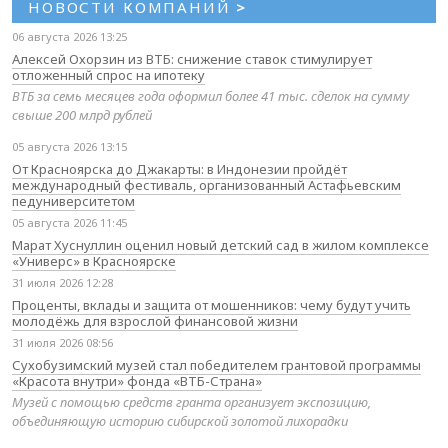
НОВОСТИ КОМПАНИЙ
>
06 августа 2026 13:25
Алексей Охорзин из ВТБ: снижение ставок стимулирует
отложенный спрос на ипотеку
ВТБ за семь месяцев года оформил более 41 тыс. сделок на сумму
свыше 200 млрд рублей
05 августа 2026 13:15
От Красноярска до Джакарты: в Индонезии пройдёт
международный фестиваль, организованный Астафьевским
педуниверситетом
05 августа 2026 11:45
Марат Хуснуллин оценил новый детский сад в жилом комплексе
«Универс» в Красноярске
31 июля 2026 12:28
Проценты, вклады и защита от мошенников: чему будут учить
молодёжь для взрослой финансовой жизни
31 июля 2026 08:56
Сухобузимский музей стал победителем грантовой программы
«Красота внутри» фонда «ВТБ-Страна»
Музей с помощью средств гранта организует экспозицию,
объединяющую историю сибирской золотой лихорадки