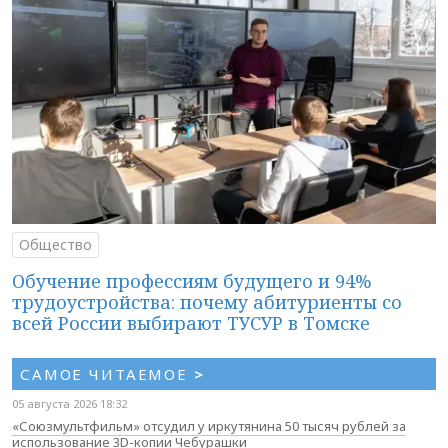
Общество
Обучение профессиям будущего и 94%
трудоустройства: почему абитуриенты со
всей России выбирают ТУСУР в Томске
САМОЕ ЧИТАЕМОЕ
>
05 августа 2026 18:32
«Союзмультфильм» отсудил у иркутянина 50 тысяч рублей за
использование 3D-копии Чебурашки