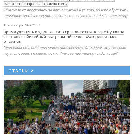
елочных базарах и за какую цену
Sibnovosti.ru проехались по пяти точкам и узнали, на что обратить
внимание, чтобы не купить некачественную новогоднюю красавицу
15 сентября 2024 21:30
Время удивлять и удивляться. В красноярском театре Пушкина
стартовал юбилейный театральный сезон. Фоторепортаж с
открытия
Зрителям подготовили много интересного. Они даже смогут сами
поучаствовать в спектаклях. Что гостей театра ждет еще?
СТАТЬИ
>