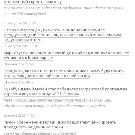
отложенный спрос на ипотеку
ВТБ за семь месяцев года оформил более 41 тыс. сделок на сумму
свыше 200 млрд рублей
05 августа 2026 13:15
От Красноярска до Джакарты: в Индонезии пройдёт
международный фестиваль, организованный Астафьевским
педуниверситетом
05 августа 2026 11:45
Марат Хуснуллин оценил новый детский сад в жилом комплексе
«Универс» в Красноярске
31 июля 2026 12:28
Проценты, вклады и защита от мошенников: чему будут учить
молодёжь для взрослой финансовой жизни
31 июля 2026 08:56
Сухобузимский музей стал победителем грантовой программы
«Красота внутри» фонда «ВТБ-Страна»
Музей с помощью средств гранта организует экспозицию,
объединяющую историю сибирской золотой лихорадки
29 июля 2026 11:50
Рынок сбережений: вкладчикам предлагают фиксировать
доходность на длинные сроки
Тренд на «длинные деньги» усиливается