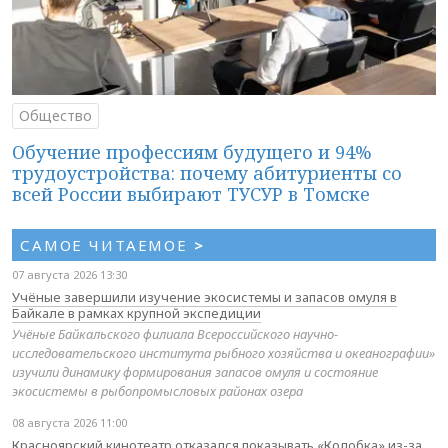
Общество
Обучение профессиям будущего и 94%
трудоустройства: почему абитуриенты со
всей России выбирают ТУСУР в Томске
САМОЕ ЧИТАЕМОЕ
>
07 августа 2026 13:30
Учёные завершили изучение экосистемы и запасов омуля в
Байкале в рамках крупной экспедиции
Учёные Байкальского филиала Всероссийского научно-
исследовательского института рыбного хозяйства и океанографии»
изучили динамику формирования запасов омуля и состояние
экосистемы в рыбопромысловых районах озера
08 августа 2026 11:00
Красноярский кинотеатр отказался показывать «Колобка» из-за