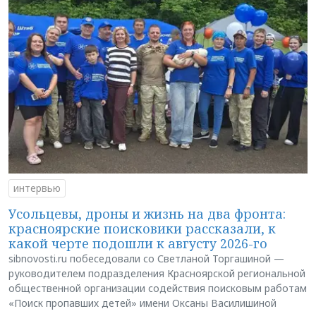
интервью
Усольцевы, дроны и жизнь на два фронта:
красноярские поисковики рассказали, к
какой черте подошли к августу 2026-го
sibnovosti.ru побеседовали со Светланой Торгашиной —
руководителем подразделения Красноярской региональной
общественной организации содействия поисковым работам
«Поиск пропавших детей» имени Оксаны Василишиной