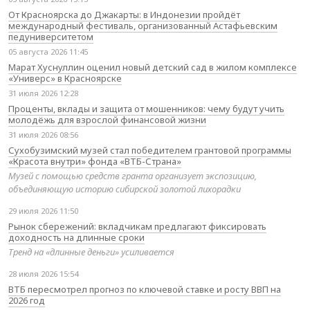
От Красноярска до Джакарты: в Индонезии пройдёт
международный фестиваль, организованный Астафьевским
педуниверситетом
05 августа 2026 11:45
Марат Хуснуллин оценил новый детский сад в жилом комплексе
«Универс» в Красноярске
31 июля 2026 12:28
Проценты, вклады и защита от мошенников: чему будут учить
молодёжь для взрослой финансовой жизни
31 июля 2026 08:56
Сухобузимский музей стал победителем грантовой программы
«Красота внутри» фонда «ВТБ-Страна»
Музей с помощью средств гранта организует экспозицию,
объединяющую историю сибирской золотой лихорадки
29 июля 2026 11:50
Рынок сбережений: вкладчикам предлагают фиксировать
доходность на длинные сроки
Тренд на «длинные деньги» усиливается
28 июля 2026 15:54
ВТБ пересмотрел прогноз по ключевой ставке и росту ВВП на
2026 год