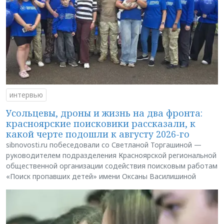
интервью
Усольцевы, дроны и жизнь на два фронта:
красноярские поисковики рассказали, к
какой черте подошли к августу 2026-го
sibnovosti.ru побеседовали со Светланой Торгашиной —
руководителем подразделения Красноярской региональной
общественной организации содействия поисковым работам
«Поиск пропавших детей» имени Оксаны Василишиной