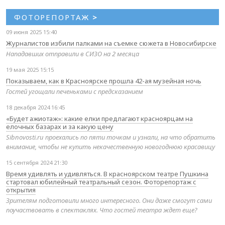
ФОТОРЕПОРТАЖ
>
09 июня 2025 15:40
Журналистов избили палками на съемке сюжета в Новосибирске
Нападавших отправили в СИЗО на 2 месяца
19 мая 2025 15:15
Показываем, как в Красноярске прошла 42-ая музейная ночь
Гостей угощали печеньками с предсказанием
18 декабря 2024 16:45
«Будет ажиотаж»: какие елки предлагают красноярцам на
елочных базарах и за какую цену
Sibnovosti.ru проехались по пяти точкам и узнали, на что обратить
внимание, чтобы не купить некачественную новогоднюю красавицу
15 сентября 2024 21:30
Время удивлять и удивляться. В красноярском театре Пушкина
стартовал юбилейный театральный сезон. Фоторепортаж с
открытия
Зрителям подготовили много интересного. Они даже смогут сами
поучаствовать в спектаклях. Что гостей театра ждет еще?