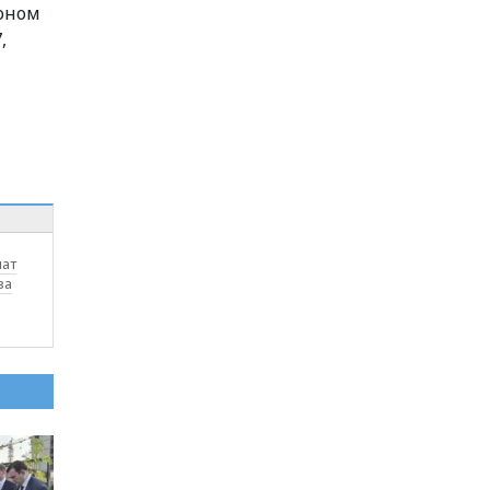
ионом
,
шат
за