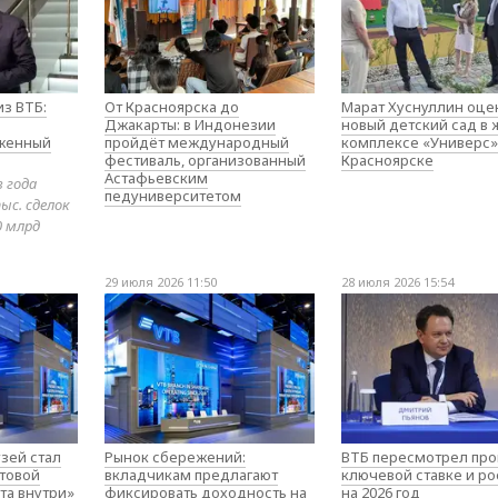
з ВТБ:
От Красноярска до
Марат Хуснуллин оце
Джакарты: в Индонезии
новый детский сад в
оженный
пройдёт международный
комплексе «Универс»
фестиваль, организованный
Красноярске
Астафьевским
в года
педуниверситетом
ыс. сделок
0 млрд
29 июля 2026 11:50
28 июля 2026 15:54
зей стал
Рынок сбережений:
ВТБ пересмотрел про
товой
вкладчикам предлагают
ключевой ставке и ро
та внутри»
фиксировать доходность на
на 2026 год