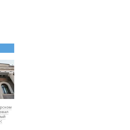
ярском
товал
ный
 с