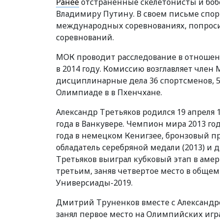
Ранее
отстраненные скелетонисты и боб
Владимиру Путину. В своем письме спо
международных соревнованиях, попросил
соревнований.
МОК проводит расследование в отношен
в 2014 году. Комиссию возглавляет член
дисциплинарные дела 36 спортсменов, 5
Олимпиаде в в Пхенчхане.
Александр Третьяков родился 19 апреля 
года в Ванкувере. Чемпион мира 2013 го
года в немецком Кенигзее, бронзовый пр
обладатель серебряной медали (2013) и д
Третьяков выиграл кубковый этап в аме
третьим, заняв четвертое место в обще
Универсиады-2019.
Дмитрий Труненков вместе с Александр
занял первое место на Олимпийских игра