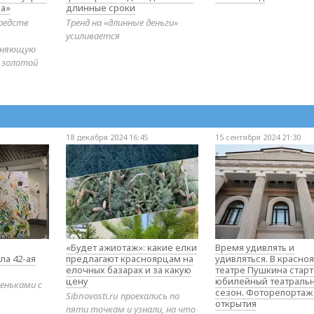
а»
длинные сроки
редств
Тренд на «длинные деньги»
усиливается
диняющую
 золотой
18 декабря 2024 16:45
15 сентября 2024 21:30
«Будет ажиотаж»: какие елки
Время удивлять и
ла 42-ая
предлагают красноярцам на
удивляться. В красно
елочных базарах и за какую
театре Пушкина стар
цену
юбилейный театраль
еньками с
сезон. Фоторепортаж
Sibnovosti.ru проехались по
открытия
пяти точкам и узнали, на что