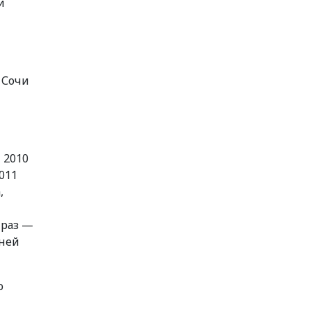
и
 Сочи
 2010
011
,
 раз —
мней
о