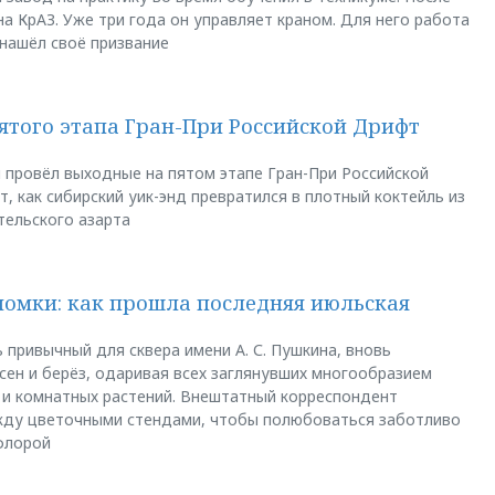
а КрАЗ. Уже три года он управляет краном. Для него работа
 нашёл своё призвание
пятого этапа Гран-При Российской Дрифт
u провёл выходные на пятом этапе Гран-При Российской
, как сибирский уик-энд превратился в плотный коктейль из
тельского азарта
ломки: как прошла последняя июльская
 привычный для сквера имени А. С. Пушкина, вновь
сен и берёз, одаривая всех заглянувших многообразием
 и комнатных растений. Внештатный корреспондент
между цветочными стендами, чтобы полюбоваться заботливо
флорой