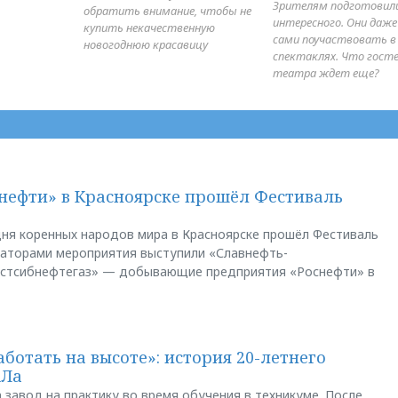
Зрителям подготовил
обратить внимание, чтобы не
интересного. Они даж
купить некачественную
сами поучаствовать в
новогоднюю красавицу
спектаклях. Что гост
театра ждет еще?
нефти» в Красноярске прошёл Фестиваль
ня коренных народов мира в Красноярске прошёл Фестиваль
заторами мероприятия выступили «Славнефть-
остсибнефтегаз» — добывающие предприятия «Роснефти» в
аботать на высоте»: история 20-летнего
АЛа
 завод на практику во время обучения в техникуме. После