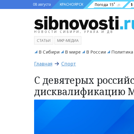
08 августа
КРАСНОЯРСК
Погода
15˚
$
НОВОСТИ СИБИРИ, УРАЛА И ДВ
СТАТЬИ
МКР-МЕДИА
В Сибири
В мире
В России
Политика
Главная
Спорт
С девятерых россий
дисквалификацию 