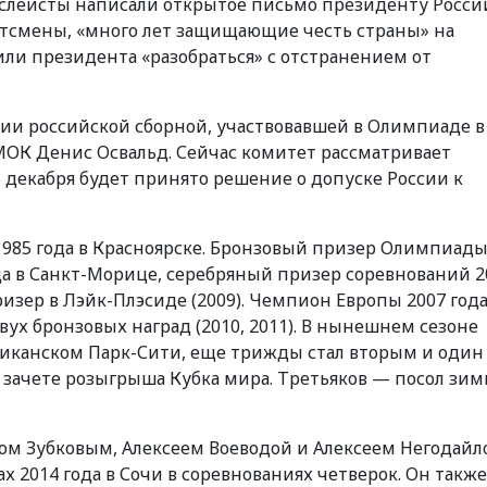
слеисты написали открытое письмо президенту Росси
ртсмены, «много лет защищающие честь страны» на
и президента «разобраться» с отстранением от
ии российской сборной, участвовавшей в Олимпиаде в
 МОК Денис Освальд. Сейчас комитет рассматривает
 декабря будет принято решение о допуске России к
1985 года в Красноярске. Бронзовый призер Олимпиады
да в Санкт-Морице, серебряный призер соревнований 2
изер в Лэйк-Плэсиде (2009). Чемпион Европы 2007 года
вух бронзовых наград (2010, 2011). В нынешнем сезоне
риканском Парк-Сити, еще трижды стал вторым и один
м зачете розыгрыша Кубка мира. Третьяков — посол зи
ом Зубковым, Алексеем Воеводой и Алексеем Негодайл
х 2014 года в Сочи в соревнованиях четверок. Он также