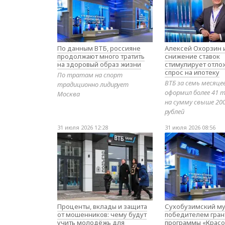
По данным ВТБ, россияне
Алексей Охорзин и
продолжают много тратить
снижение ставок
на здоровый образ жизни
стимулирует отл
спрос на ипотеку
По тратам на спорт
ВТБ за семь месяце
традиционно лидирует
оформил более 41 т
Москва
на сумму свыше 20
рублей
31 июля 2026 12:28
31 июля 2026 08:56
Проценты, вклады и защита
Сухобузимский му
от мошенников: чему будут
победителем гран
учить молодёжь для
программы «Красо