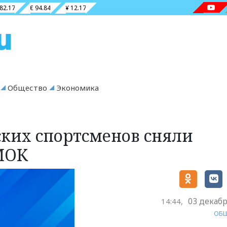
 82.17
€ 94.84
¥ 12.17
Общество
Экономика
ских спортсменов сняли
МОК
03 декабр
14:44,
ОБ