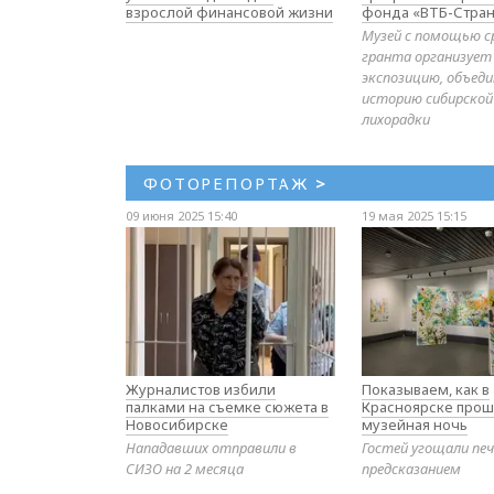
взрослой финансовой жизни
фонда «ВТБ-Стран
Музей с помощью с
гранта организует
экспозицию, объе
историю сибирской
лихорадки
ФОТОРЕПОРТАЖ
>
09 июня 2025 15:40
19 мая 2025 15:15
Журналистов избили
Показываем, как в
палками на съемке сюжета в
Красноярске прош
Новосибирске
музейная ночь
Нападавших отправили в
Гостей угощали печ
СИЗО на 2 месяца
предсказанием