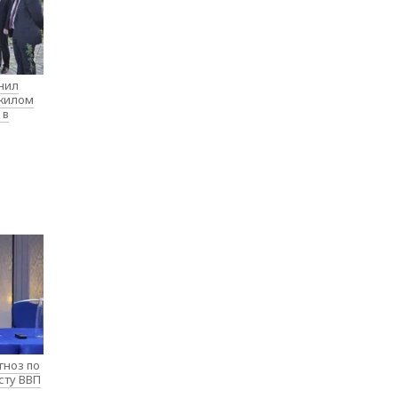
нил
 жилом
 в
гноз по
сту ВВП