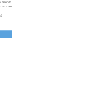
и много
е смогут
ей