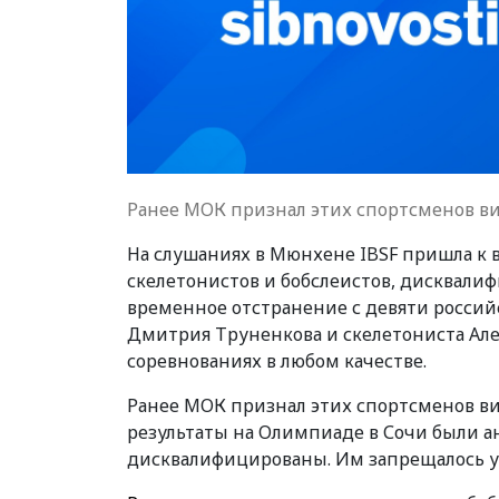
Ранее МОК признал этих спортсменов 
На слушаниях в Мюнхене IBSF пришла к 
скелетонистов и бобслеистов, дисквали
временное отстранение с девяти российс
Дмитрия Труненкова и скелетониста Але
соревнованиях в любом качестве.
Ранее МОК признал этих спортсменов в
результаты на Олимпиаде в Сочи были 
дисквалифицированы. Им запрещалось уч