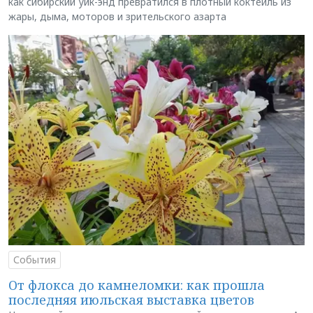
как сибирский уик-энд превратился в плотный коктейль из
жары, дыма, моторов и зрительского азарта
События
От флокса до камнеломки: как прошла
последняя июльская выставка цветов