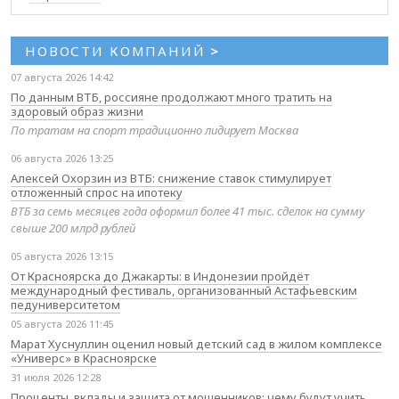
НОВОСТИ КОМПАНИЙ
>
07 августа 2026 14:42
По данным ВТБ, россияне продолжают много тратить на
здоровый образ жизни
По тратам на спорт традиционно лидирует Москва
06 августа 2026 13:25
Алексей Охорзин из ВТБ: снижение ставок стимулирует
отложенный спрос на ипотеку
ВТБ за семь месяцев года оформил более 41 тыс. сделок на сумму
свыше 200 млрд рублей
05 августа 2026 13:15
От Красноярска до Джакарты: в Индонезии пройдёт
международный фестиваль, организованный Астафьевским
педуниверситетом
05 августа 2026 11:45
Марат Хуснуллин оценил новый детский сад в жилом комплексе
«Универс» в Красноярске
31 июля 2026 12:28
Проценты, вклады и защита от мошенников: чему будут учить