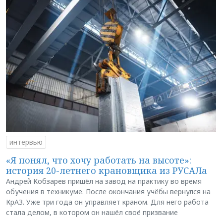
интервью
«Я понял, что хочу работать на высоте»:
история 20-летнего крановщика из РУСАЛа
Андрей Кобзарев пришёл на завод на практику во время
обучения в техникуме. После окончания учёбы вернулся на
КрАЗ. Уже три года он управляет краном. Для него работа
стала делом, в котором он нашёл своё призвание