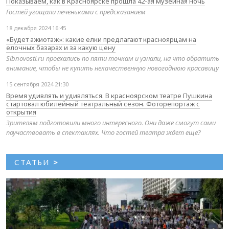
Показываем, как в Красноярске прошла 42-ая музейная ночь
Гостей угощали печеньками с предсказанием
18 декабря 2024 16:45
«Будет ажиотаж»: какие елки предлагают красноярцам на
елочных базарах и за какую цену
Sibnovosti.ru проехались по пяти точкам и узнали, на что обратить
внимание, чтобы не купить некачественную новогоднюю красавицу
15 сентября 2024 21:30
Время удивлять и удивляться. В красноярском театре Пушкина
стартовал юбилейный театральный сезон. Фоторепортаж с
открытия
Зрителям подготовили много интересного. Они даже смогут сами
поучаствовать в спектаклях. Что гостей театра ждет еще?
СТАТЬИ
>