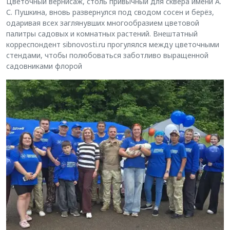
Цветочный вернисаж, столь привычный для сквера имени А.
С. Пушкина, вновь развернулся под сводом сосен и берёз,
одаривая всех заглянувших многообразием цветовой
палитры садовых и комнатных растений. Внештатный
корреспондент sibnovosti.ru прогулялся между цветочными
стендами, чтобы полюбоваться заботливо выращенной
садовниками флорой