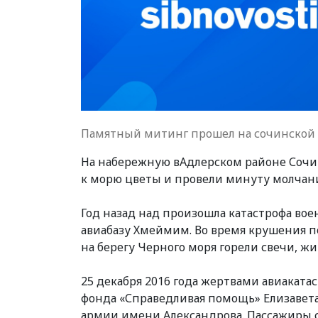
Памятный митинг прошел на сочинской
На набережную в
Адлерском районе
Сочи
к морю цветы и провели минуту молчан
Г
од назад
над
произошла катастрофа воен
авиабазу Хмеймим.
Во время крушения
п
на берегу Черного моря горели свечи, ж
25 декабря 2016 года жертвами авиаката
фонда
«
Справедливая помощь
»
Елизавета
армии имени Александрова.
Пассажиры 