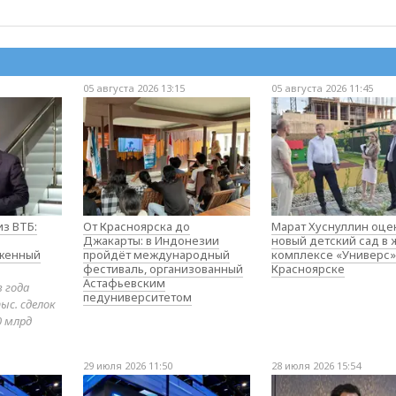
05 августа 2026 13:15
05 августа 2026 11:45
з ВТБ:
От Красноярска до
Марат Хуснуллин оце
Джакарты: в Индонезии
новый детский сад в
оженный
пройдёт международный
комплексе «Универс»
фестиваль, организованный
Красноярске
Астафьевским
в года
педуниверситетом
ыс. сделок
0 млрд
29 июля 2026 11:50
28 июля 2026 15:54