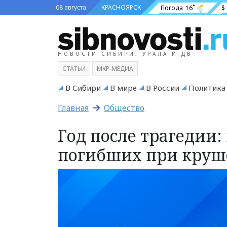
08 августа
КРАСНОЯРСК
Погода
16˚
$
НОВОСТИ СИБИРИ, УРАЛА И ДВ
СТАТЬИ
МКР-МЕДИА
В Сибири
В мире
В России
Политика
Главная
Общество
Год после трагедии:
погибших при круш