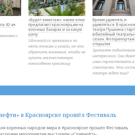
«Будет ажиотаж»: какие елки
Время удивлять и
ла 42-ая
предлагают красноярцам на
удивляться. В красно
елочных базарах и за какую
театре Пушкина стар
цену
юбилейный театраль
еньками с
сезон. Фоторепортаж
Sibnovosti.ru проехались по
открытия
пяти точкам и узнали, на что
Зрителям подготовил
обратить внимание, чтобы не
интересного. Они даж
купить некачественную
сами поучаствовать в
новогоднюю красавицу
спектаклях. Что гост
театра ждет еще?
нефти» в Красноярске прошёл Фестиваль
ня коренных народов мира в Красноярске прошёл Фестиваль
заторами мероприятия выступили «Славнефть-