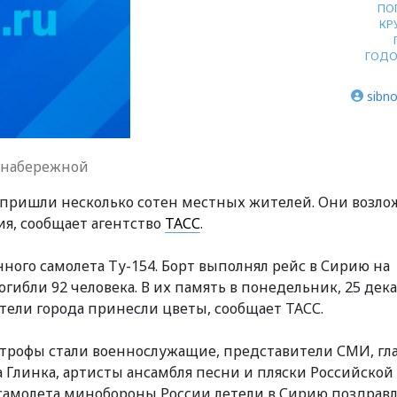
ПО
КР
ГОД
sibno
 набережной
пришли
несколько сотен
местных жителей. Они
возло
ия,
сообщает агентство
ТАСС
.
ного самолета Ту-154.
Борт выполнял
рейс в Сирию на
огибли 92 человека.
В
их память в понедельник,
25 дека
ители города принесли цветы,
сообщает ТАСС.
строфы стали
военнослужащие, представители СМИ, гл
 Глинка, артисты ансамбля песни и пляски Российской
самолета минобороны России летели в Сирию
поздравл