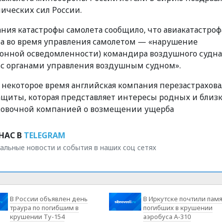
ических сил России.
ания катастрофы
самолета сообщило, что авиакатастроф
а в
о время
управлени
я
самолетом
—
«
нарушение
онной осведомленности) командира воздушного судна
 с органами управления воздушным судном
»
.
з некоторое время
английская компания перезастрахова
ащит
ы, которая представляет
интересы родных и близ
аховочной компанией о возмещении ущерба
НАС В
TELEGRAM
альные новости и события в наших соц сетях
В России объявлен день
В Иркутске почтили памя
траура по погибшим в
погибших в крушении
крушении Ту-154
аэробуса А-310