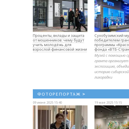
Проценты, вклады и защита
Сухобузимский му
от мошенников: чему будут
победителем гран
учить молодёжь для
программы «Красо
взрослой финансовой жизни
фонда «ВТБ-Стран
Музей с помощью с
гранта организует
экспозицию, объе
историю сибирской
лихорадки
ФОТОРЕПОРТАЖ
>
09 июня 2025 15:40
19 мая 2025 15:15