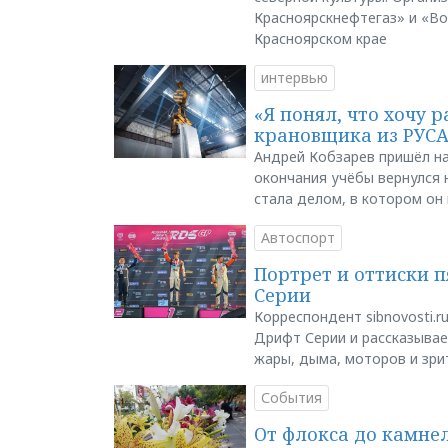
Красноярскнефтегаз» и «В
Красноярском крае
интервью
«Я понял, что хочу р
крановщика из РУС
Андрей Кобзарев пришёл на
окончания учёбы вернулся н
стала делом, в котором он
Автоспорт
Портрет и оттиски 
Серии
Корреспондент sibnovosti.r
Дрифт Серии и рассказывает
жары, дыма, моторов и зри
События
От флокса до камне