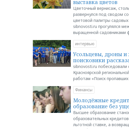
выставка цветов
Цветочный вернисаж, столь
развернулся под сводом со
цветовой палитры садовых
sibnovosti.ru прогулялся 
выращенной садовниками 
интервью
Усольцевы, дроны и 
поисковики рассказа
sibnovosti.ru побеседовал
Красноярской регионально
работам «Поиск пропавших
Финансы
Молодёжные кредиты
образование без ущ
Высшее образование стано
образовательных кредитов 
льготной ставке, а возвра