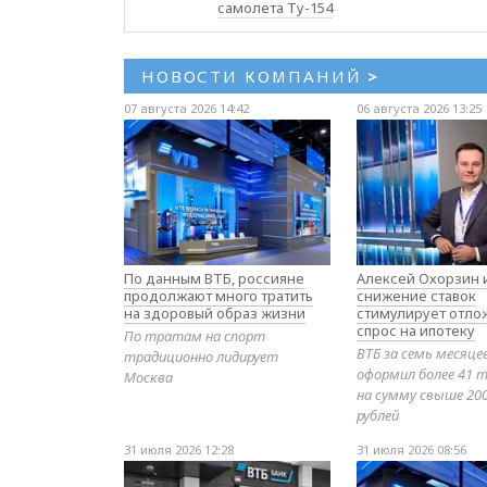
самолета Ту-154
НОВОСТИ КОМПАНИЙ
>
07 августа 2026 14:42
06 августа 2026 13:25
По данным ВТБ, россияне
Алексей Охорзин и
продолжают много тратить
снижение ставок
на здоровый образ жизни
стимулирует отл
спрос на ипотеку
По тратам на спорт
ВТБ за семь месяце
традиционно лидирует
оформил более 41 т
Москва
на сумму свыше 20
рублей
31 июля 2026 12:28
31 июля 2026 08:56