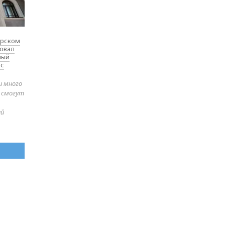
ярском
товал
ный
 с
и много
е смогут
ей