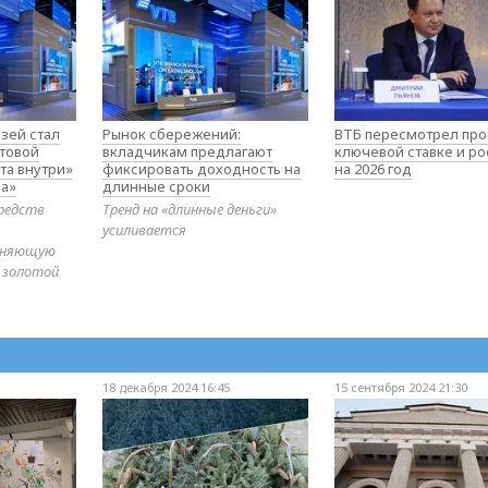
зей стал
Рынок сбережений:
ВТБ пересмотрел про
товой
вкладчикам предлагают
ключевой ставке и ро
та внутри»
фиксировать доходность на
на 2026 год
а»
длинные сроки
редств
Тренд на «длинные деньги»
усиливается
диняющую
 золотой
18 декабря 2024 16:45
15 сентября 2024 21:30