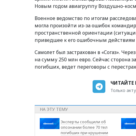
Новым годом авиагруппу Воздушно-косм
Военное ведомство
по итогам расследов
могл
а
произойти из-за ошибок командир
пространственной ориентации (ситуаци
приведшее к его ошибочным действиям
Самолет был застрахован в
«
Согаз
». Чере
на сумму 250 млн
евро. Сейчас сторона з
погибших, ведет переговоры с перестр
ЧИТАЙТЕ 
Только акту
НА ЭТУ ТЕМУ
Эксперты сообщили об
опознании более 70 тел
погибших при крушении