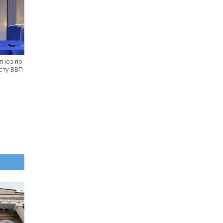
гноз по
сту ВВП