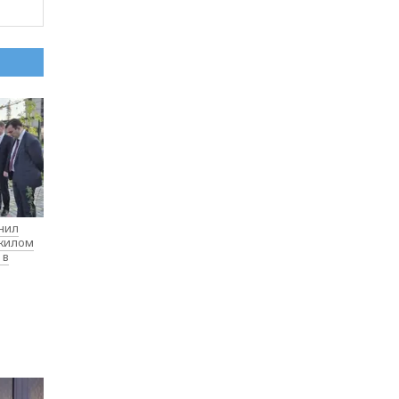
нил
 жилом
 в