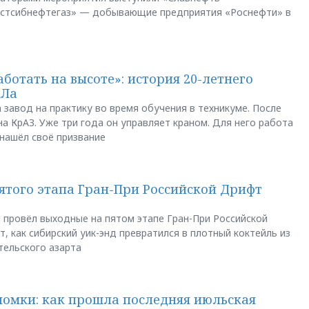
остсибнефтегаз» — добывающие предприятия «Роснефти» в
аботать на высоте»: история 20-летнего
АЛа
 завод на практику во время обучения в техникуме. После
а КрАЗ. Уже три года он управляет краном. Для него работа
 нашёл своё призвание
пятого этапа Гран-При Российской Дрифт
u провёл выходные на пятом этапе Гран-При Российской
, как сибирский уик-энд превратился в плотный коктейль из
тельского азарта
ломки: как прошла последняя июльская