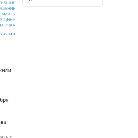
ГИБШИЕ
УШЕНИЕ
ПАМЯТЬ
ОВЩИНА
ГЛИНКА
vosti.ru
жили
бря,
ава
ять с