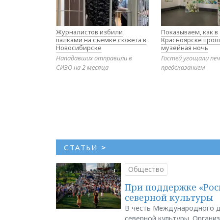
Журналистов избили
Показываем, как в
палками на съемке сюжета в
Красноярске прош
Новосибирске
музейная ночь
Нападавших отправили в
Гостей угощали печ
СИЗО на 2 месяца
предсказанием
СТАТЬИ
>
Общество
При поддержке «Рос
северной культуры
В честь Международного д
северной культуры. Органи