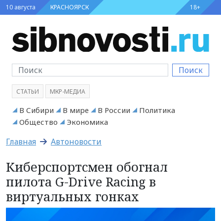
10 августа
КРАСНОЯРСК
18+
Поиск
СТАТЬИ
МКР-МЕДИА
В Сибири
В мире
В России
Политика
Общество
Экономика
Главная
Автоновости
Киберспортсмен обогнал
пилота G-Drive Racing в
виртуальных гонках