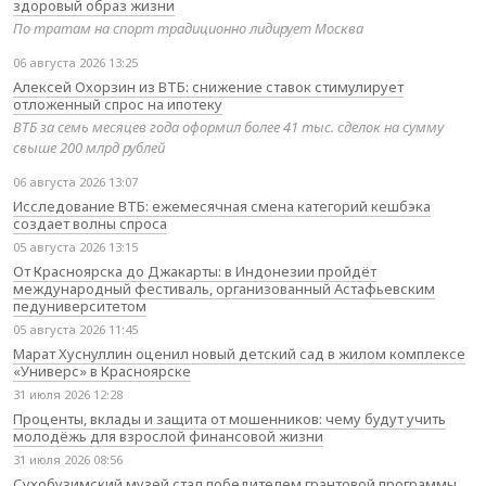
здоровый образ жизни
По тратам на спорт традиционно лидирует Москва
06 августа 2026 13:25
Алексей Охорзин из ВТБ: снижение ставок стимулирует
отложенный спрос на ипотеку
ВТБ за семь месяцев года оформил более 41 тыс. сделок на сумму
свыше 200 млрд рублей
06 августа 2026 13:07
Исследование ВТБ: ежемесячная смена категорий кешбэка
создает волны спроса
05 августа 2026 13:15
От Красноярска до Джакарты: в Индонезии пройдёт
международный фестиваль, организованный Астафьевским
педуниверситетом
05 августа 2026 11:45
Марат Хуснуллин оценил новый детский сад в жилом комплексе
«Универс» в Красноярске
31 июля 2026 12:28
Проценты, вклады и защита от мошенников: чему будут учить
молодёжь для взрослой финансовой жизни
31 июля 2026 08:56
Сухобузимский музей стал победителем грантовой программы