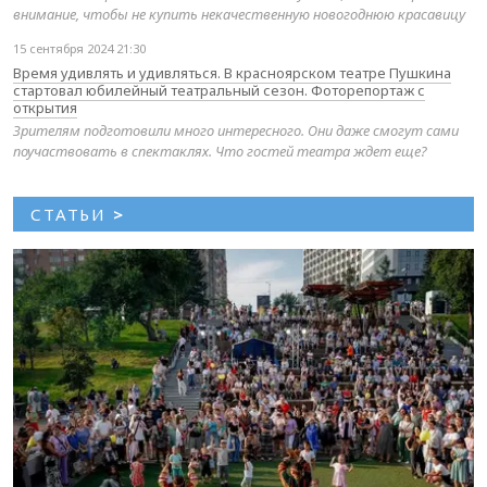
внимание, чтобы не купить некачественную новогоднюю красавицу
15 сентября 2024 21:30
Время удивлять и удивляться. В красноярском театре Пушкина
стартовал юбилейный театральный сезон. Фоторепортаж с
открытия
Зрителям подготовили много интересного. Они даже смогут сами
поучаствовать в спектаклях. Что гостей театра ждет еще?
СТАТЬИ
>