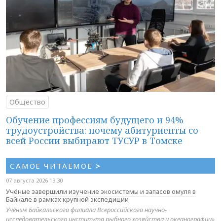
Общество
Обучение профессиям будущего и 94%
трудоустройства: почему абитуриенты со
всей России выбирают ТУСУР в Томске
САМОЕ ЧИТАЕМОЕ
>
07 августа 2026 13:30
Учёные завершили изучение экосистемы и запасов омуля в
Байкале в рамках крупной экспедиции
Учёные Байкальского филиала Всероссийского научно-
исследовательского института рыбного хозяйства и океанографии»