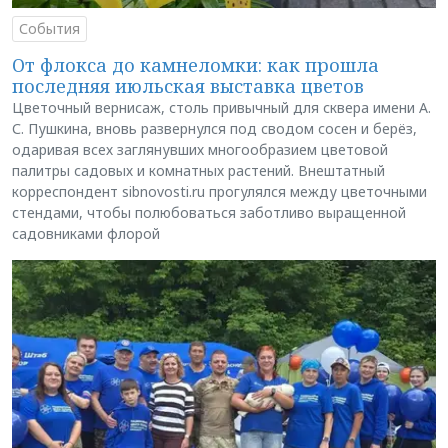
События
От флокса до камнеломки: как прошла
последняя июльская выставка цветов
Цветочный вернисаж, столь привычный для сквера имени А.
С. Пушкина, вновь развернулся под сводом сосен и берёз,
одаривая всех заглянувших многообразием цветовой
палитры садовых и комнатных растений. Внештатный
корреспондент sibnovosti.ru прогулялся между цветочными
стендами, чтобы полюбоваться заботливо выращенной
садовниками флорой