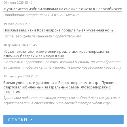
09 июня 2025 15:40
Журналистов избили палками на съемке сюжета в Новосибирске
Нападавших отправили в СИЗО на 2 месяца
19 мая 2025 15:15
Показываем, как в Красноярске прошла 42-ая музейная ночь
Гостей угощали печеньками с предсказанием
18 декабря 2024 16:45
«Будет ажиотаж»: какие елки предлагают красноярцам на
елочных базарах и за какую цену
Sibnovosti.ru проехались по пяти точкам и узнали, на что обратить
внимание, чтобы не купить некачественную новогоднюю красавицу
15 сентября 2024 21:30
Время удивлять и удивляться. В красноярском театре Пушкина
стартовал юбилейный театральный сезон. Фоторепортаж с
открытия
Зрителям подготовили много интересного. Они даже смогут сами
поучаствовать в спектаклях. Что гостей театра ждет еще?
СТАТЬИ
>