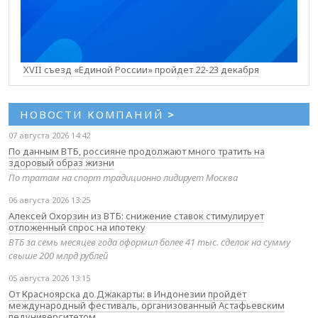
XVII съезд «Единой России» пройдет 22-23 декабря
НОВОСТИ КОМПАНИЙ
>
07 августа 2026 14:42
По данным ВТБ, россияне продолжают много тратить на
здоровый образ жизни
По тратам на спорт традиционно лидирует Москва
06 августа 2026 13:25
Алексей Охорзин из ВТБ: снижение ставок стимулирует
отложенный спрос на ипотеку
ВТБ за семь месяцев года оформил более 41 тыс. сделок на сумму
свыше 200 млрд рублей
05 августа 2026 13:15
От Красноярска до Джакарты: в Индонезии пройдёт
международный фестиваль, организованный Астафьевским
педуниверситетом