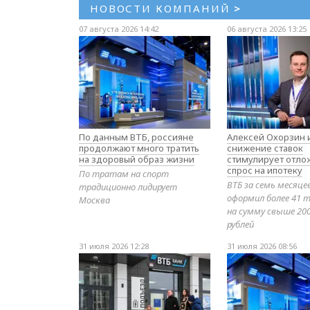
НОВОСТИ КОМПАНИЙ
>
07 августа 2026 14:42
06 августа 2026 13:25
По данным ВТБ, россияне
Алексей Охорзин и
продолжают много тратить
снижение ставок
на здоровый образ жизни
стимулирует отл
спрос на ипотеку
По тратам на спорт
ВТБ за семь месяце
традиционно лидирует
оформил более 41 т
Москва
на сумму свыше 20
рублей
31 июля 2026 12:28
31 июля 2026 08:56