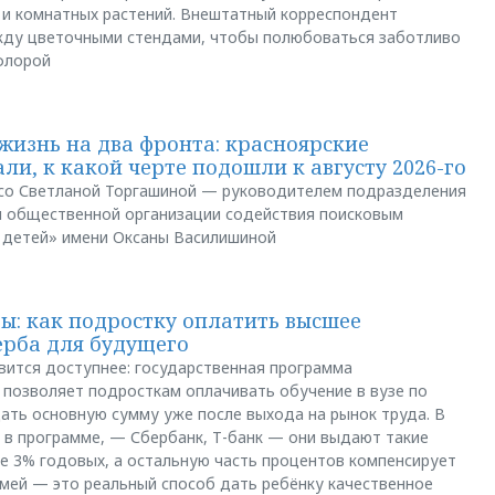
 и комнатных растений. Внештатный корреспондент
между цветочными стендами, чтобы полюбоваться заботливо
флорой
жизнь на два фронта: красноярские
ли, к какой черте подошли к августу 2026-го
и со Светланой Торгашиной — руководителем подразделения
й общественной организации содействия поисковым
 детей» имени Оксаны Василишиной
: как подростку оплатить высшее
ерба для будущего
вится доступнее: государственная программа
позволяет подросткам оплачивать обучение в вузе по
щать основную сумму уже после выхода на рынок труда. В
 в программе, — Сбербанк, Т-банк — они выдают такие
е 3% годовых, а остальную часть процентов компенсирует
емей — это реальный способ дать ребёнку качественное