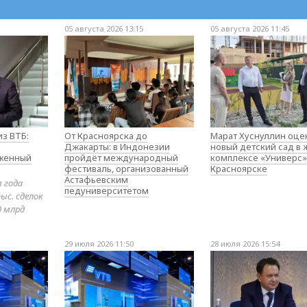
05 августа 2026 13:15
05 августа 2026 11:45
з ВТБ:
От Красноярска до
Марат Хуснуллин оце
Джакарты: в Индонезии
новый детский сад в
оженный
пройдёт международный
комплексе «Универс»
фестиваль, организованный
Красноярске
Астафьевским
в года
педуниверситетом
ыс. сделок
0 млрд
29 июля 2026 11:50
28 июля 2026 15:54