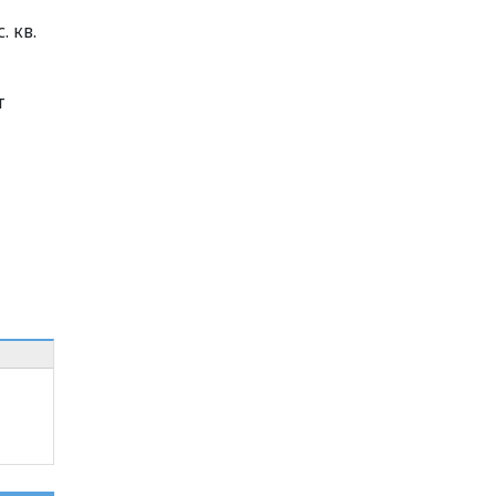
 кв.
т