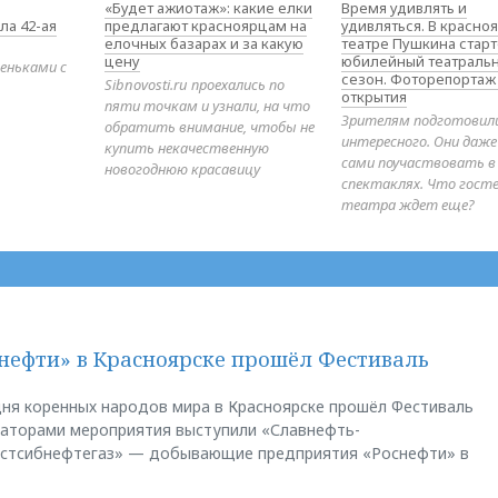
«Будет ажиотаж»: какие елки
Время удивлять и
ла 42-ая
предлагают красноярцам на
удивляться. В красно
елочных базарах и за какую
театре Пушкина стар
цену
юбилейный театраль
еньками с
сезон. Фоторепортаж
Sibnovosti.ru проехались по
открытия
пяти точкам и узнали, на что
Зрителям подготовил
обратить внимание, чтобы не
интересного. Они даж
купить некачественную
сами поучаствовать в
новогоднюю красавицу
спектаклях. Что гост
театра ждет еще?
нефти» в Красноярске прошёл Фестиваль
ня коренных народов мира в Красноярске прошёл Фестиваль
заторами мероприятия выступили «Славнефть-
остсибнефтегаз» — добывающие предприятия «Роснефти» в