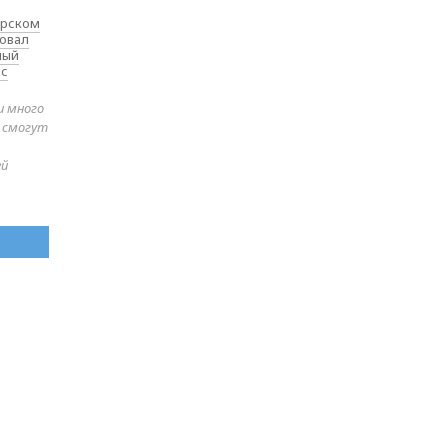
ярском
товал
ный
 с
и много
е смогут
ей