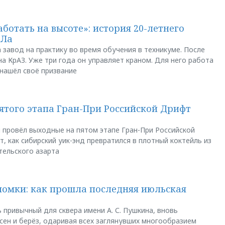
аботать на высоте»: история 20-летнего
АЛа
 завод на практику во время обучения в техникуме. После
а КрАЗ. Уже три года он управляет краном. Для него работа
 нашёл своё призвание
пятого этапа Гран-При Российской Дрифт
u провёл выходные на пятом этапе Гран-При Российской
, как сибирский уик-энд превратился в плотный коктейль из
тельского азарта
ломки: как прошла последняя июльская
 привычный для сквера имени А. С. Пушкина, вновь
сен и берёз, одаривая всех заглянувших многообразием