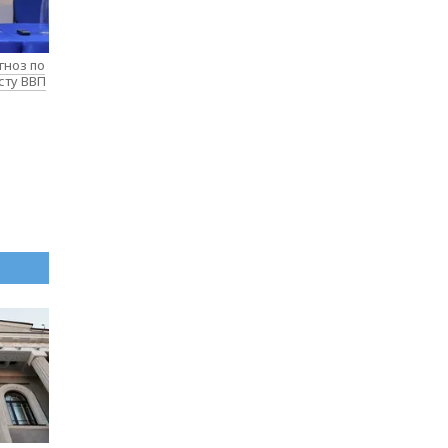
гноз по
сту ВВП