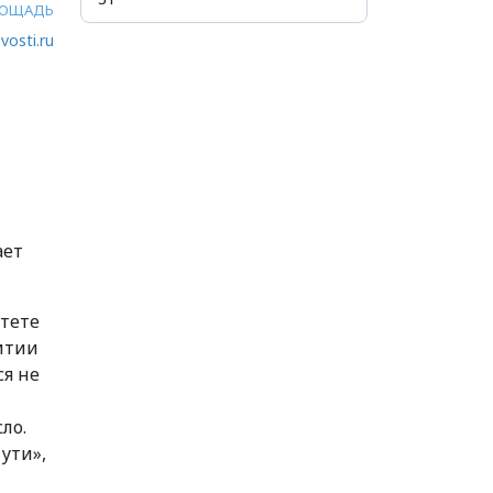
ОЩАДЬ
vosti.ru
ает
тете
итии
ся не
ло.
ути»,