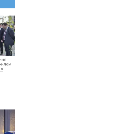
нил
 жилом
 в