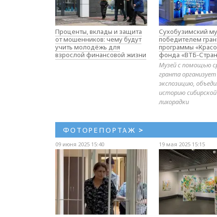
Проценты, вклады и защита
Сухобузимский му
от мошенников: чему будут
победителем гран
учить молодёжь для
программы «Красо
взрослой финансовой жизни
фонда «ВТБ-Стран
Музей с помощью с
гранта организует
экспозицию, объе
историю сибирской
лихорадки
ФОТОРЕПОРТАЖ
>
09 июня 2025 15:40
19 мая 2025 15:15