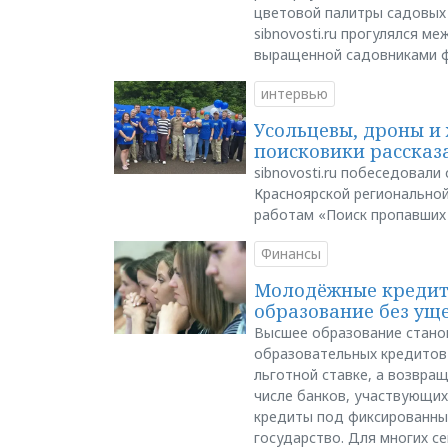
цветовой палитры садовых
sibnovosti.ru прогулялся 
выращенной садовниками 
интервью
Усольцевы, дроны и 
поисковики рассказа
sibnovosti.ru побеседовал
Красноярской регионально
работам «Поиск пропавших
Финансы
Молодёжные кредиты
образование без ущ
Высшее образование стано
образовательных кредитов 
льготной ставке, а возвра
числе банков, участвующих
кредиты под фиксированны
государство. Для многих с