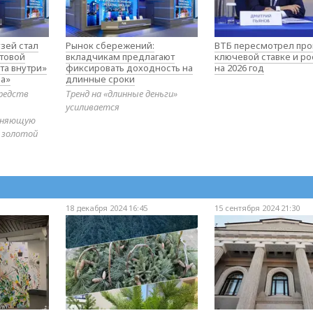
зей стал
Рынок сбережений:
ВТБ пересмотрел про
товой
вкладчикам предлагают
ключевой ставке и ро
та внутри»
фиксировать доходность на
на 2026 год
а»
длинные сроки
редств
Тренд на «длинные деньги»
усиливается
диняющую
 золотой
18 декабря 2024 16:45
15 сентября 2024 21:30