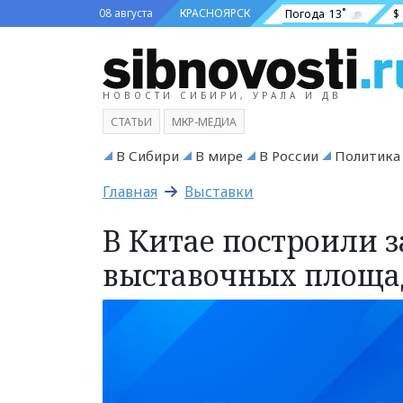
08 августа
КРАСНОЯРСК
Погода
13˚
$
НОВОСТИ СИБИРИ, УРАЛА И ДВ
СТАТЬИ
МКР-МЕДИА
В Сибири
В мире
В России
Политика
Главная
Выставки
В Китае построили за
выставочных площа