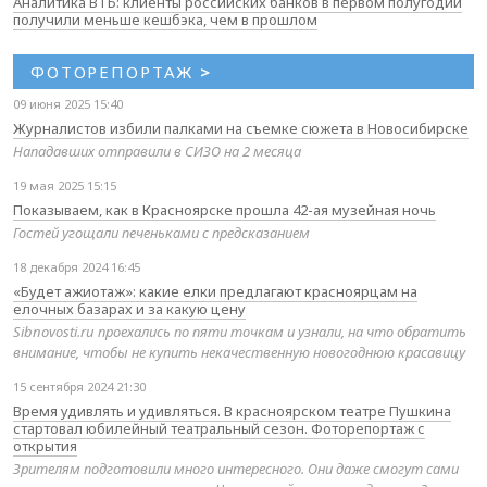
Аналитика ВТБ: клиенты российских банков в первом полугодии
получили меньше кешбэка, чем в прошлом
ФОТОРЕПОРТАЖ
>
09 июня 2025 15:40
Журналистов избили палками на съемке сюжета в Новосибирске
Нападавших отправили в СИЗО на 2 месяца
19 мая 2025 15:15
Показываем, как в Красноярске прошла 42-ая музейная ночь
Гостей угощали печеньками с предсказанием
18 декабря 2024 16:45
«Будет ажиотаж»: какие елки предлагают красноярцам на
елочных базарах и за какую цену
Sibnovosti.ru проехались по пяти точкам и узнали, на что обратить
внимание, чтобы не купить некачественную новогоднюю красавицу
15 сентября 2024 21:30
Время удивлять и удивляться. В красноярском театре Пушкина
стартовал юбилейный театральный сезон. Фоторепортаж с
открытия
Зрителям подготовили много интересного. Они даже смогут сами