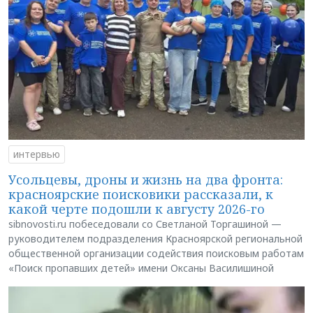
интервью
Усольцевы, дроны и жизнь на два фронта:
красноярские поисковики рассказали, к
какой черте подошли к августу 2026-го
sibnovosti.ru побеседовали со Светланой Торгашиной —
руководителем подразделения Красноярской региональной
общественной организации содействия поисковым работам
«Поиск пропавших детей» имени Оксаны Василишиной