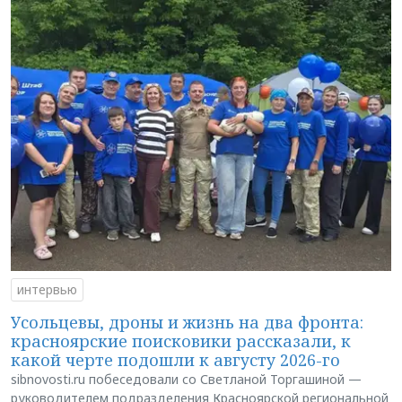
интервью
Усольцевы, дроны и жизнь на два фронта:
красноярские поисковики рассказали, к
какой черте подошли к августу 2026-го
sibnovosti.ru побеседовали со Светланой Торгашиной —
руководителем подразделения Красноярской региональной