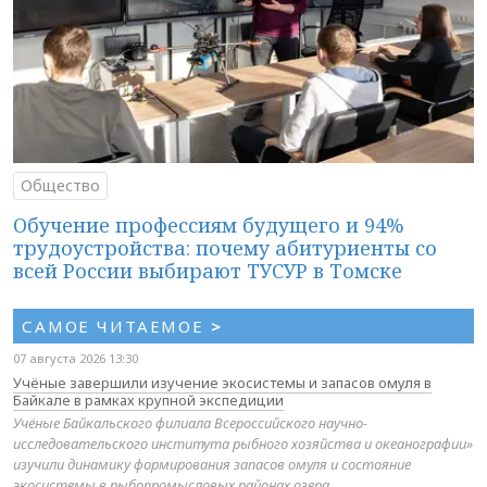
Общество
Обучение профессиям будущего и 94%
трудоустройства: почему абитуриенты со
всей России выбирают ТУСУР в Томске
САМОЕ ЧИТАЕМОЕ
>
07 августа 2026 13:30
Учёные завершили изучение экосистемы и запасов омуля в
Байкале в рамках крупной экспедиции
Учёные Байкальского филиала Всероссийского научно-
исследовательского института рыбного хозяйства и океанографии»
изучили динамику формирования запасов омуля и состояние
экосистемы в рыбопромысловых районах озера