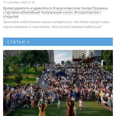
15 сентября 2024 21:30
Время удивлять и удивляться. В красноярском театре Пушкина
стартовал юбилейный театральный сезон. Фоторепортаж с
открытия
Зрителям подготовили много интересного. Они даже смогут сами
поучаствовать в спектаклях. Что гостей театра ждет еще?
СТАТЬИ
>