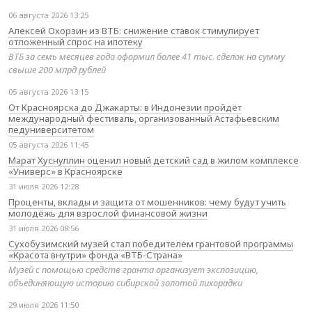
06 августа 2026 13:25
Алексей Охорзин из ВТБ: снижение ставок стимулирует
отложенный спрос на ипотеку
ВТБ за семь месяцев года оформил более 41 тыс. сделок на сумму
свыше 200 млрд рублей
05 августа 2026 13:15
От Красноярска до Джакарты: в Индонезии пройдёт
международный фестиваль, организованный Астафьевским
педуниверситетом
05 августа 2026 11:45
Марат Хуснуллин оценил новый детский сад в жилом комплексе
«Универс» в Красноярске
31 июля 2026 12:28
Проценты, вклады и защита от мошенников: чему будут учить
молодёжь для взрослой финансовой жизни
31 июля 2026 08:56
Сухобузимский музей стал победителем грантовой программы
«Красота внутри» фонда «ВТБ-Страна»
Музей с помощью средств гранта организует экспозицию,
объединяющую историю сибирской золотой лихорадки
29 июля 2026 11:50