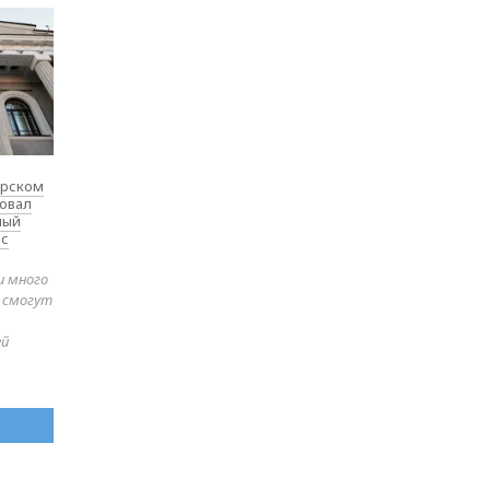
ярском
товал
ный
 с
и много
е смогут
ей