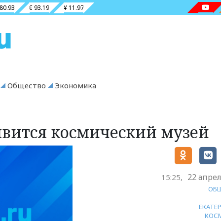
 80.93
€ 93.19
¥ 11.97
Общество
Экономика
явится космический музей
22 апрел
15:25,
ОБ
ЕКАТЕ
КОС