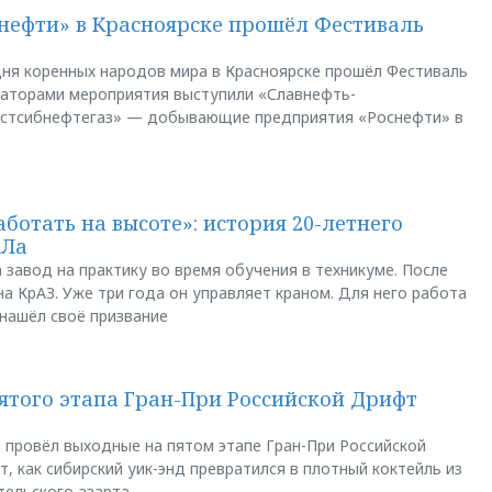
нефти» в Красноярске прошёл Фестиваль
ня коренных народов мира в Красноярске прошёл Фестиваль
заторами мероприятия выступили «Славнефть-
остсибнефтегаз» — добывающие предприятия «Роснефти» в
аботать на высоте»: история 20-летнего
АЛа
 завод на практику во время обучения в техникуме. После
а КрАЗ. Уже три года он управляет краном. Для него работа
 нашёл своё призвание
пятого этапа Гран-При Российской Дрифт
u провёл выходные на пятом этапе Гран-При Российской
, как сибирский уик-энд превратился в плотный коктейль из
тельского азарта