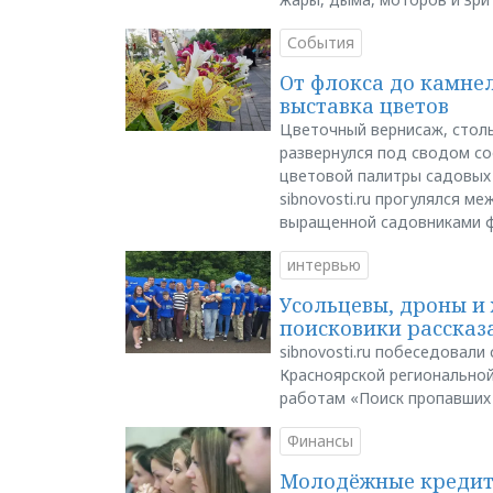
События
От флокса до камне
выставка цветов
Цветочный вернисаж, столь
развернулся под сводом со
цветовой палитры садовых
sibnovosti.ru прогулялся 
выращенной садовниками 
интервью
Усольцевы, дроны и 
поисковики рассказа
sibnovosti.ru побеседовал
Красноярской регионально
работам «Поиск пропавших
Финансы
Молодёжные кредиты