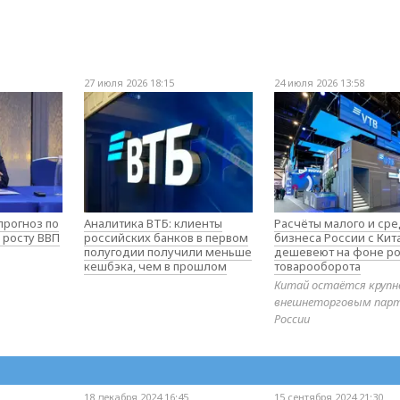
27 июля 2026 18:15
24 июля 2026 13:58
прогноз по
Аналитика ВТБ: клиенты
Расчёты малого и ср
 росту ВВП
российских банков в первом
бизнеса России с Ки
полугодии получили меньше
дешевеют на фоне ро
кешбэка, чем в прошлом
товарооборота
Китай остаётся круп
внешнеторговым пар
России
18 декабря 2024 16:45
15 сентября 2024 21:30