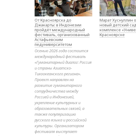
От Красноярска до
Марат Хуснуллин 
Джакарты: в Индонезии
новый детский са
пройдёт международный
комплексе «Униве
фестиваль, организованный
Красноярске
Астафьевским
педуниверситетом
Осенью 2026 года состоится
международный фестиваль
«Гуманитарный диалог: Россия
и страны Азиатско-
Тихоокеанского региона».
Проект направлен на
развитие гуманитарного
сотрудничества между
Россией и Индонезией,
укрепление культурных и
образовательных связей, а
также популяризацию
русского языка и российской
культуры. Организатором
фестиваля выступает