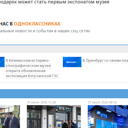
подарок может стать первым экспонатом музея
НАС В
ОДНОКЛАССНИКАХ
альные новости и события в наших соц сетях
В Кежемском историко-
В Оренбург со своим пл
этнографическом музее
открыта обновленная
экспозиция Богучанской ГЭС
31 июля 2026 12:28
31 июля 2026 08:56