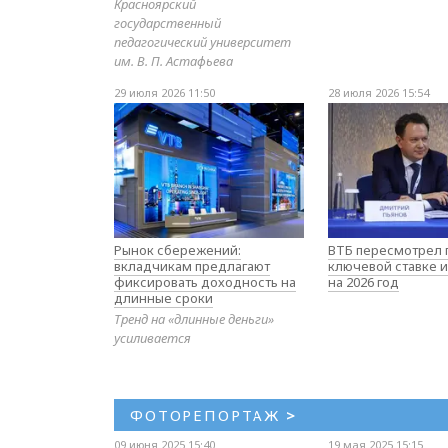
Красноярский
государственный
педагогический университет
им. В. П. Астафьева
29 июля 2026 11:50
28 июля 2026 15:54
Рынок сбережений:
ВТБ пересмотрел 
вкладчикам предлагают
ключевой ставке и
фиксировать доходность на
на 2026 год
длинные сроки
Тренд на «длинные деньги»
усиливается
ФОТОРЕПОРТАЖ
>
09 июня 2025 15:40
19 мая 2025 15:15