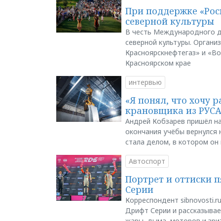
При поддержке «Рос
северной культуры
В честь Международного д
северной культуры. Органи
Красноярскнефтегаз» и «В
Красноярском крае
интервью
«Я понял, что хочу р
крановщика из РУС
Андрей Кобзарев пришёл на
окончания учёбы вернулся н
стала делом, в котором он
Автоспорт
Портрет и оттиски 
Серии
Корреспондент sibnovosti.r
Дрифт Серии и рассказывает
жары, дыма, моторов и зри