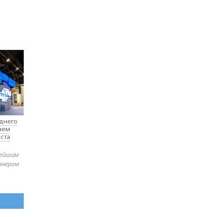
еднего
таем
ста
нейшим
тнером