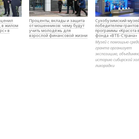
оценил
Проценты, вклады и защита
Сухобузимский музей
д в жилом
от мошенников: чему будут
победителем гранто
рс» в
учить молодёжь для
программы «Красота 
взрослой финансовой жизни
фонда «ВТБ-Страна»
Музей с помощью сред
гранта организует
экспозицию, объедин
историю сибирской зо
лихорадки