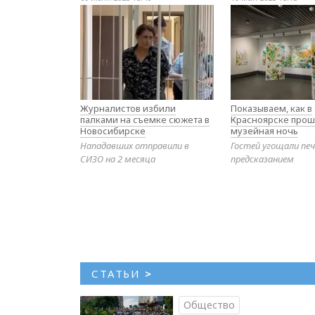
Журналистов избили
Показываем, как в
палками на съемке сюжета в
Красноярске прош
Новосибирске
музейная ночь
Нападавших отправили в
Гостей угощали печ
СИЗО на 2 месяца
предсказанием
СТАТЬИ
>
Общество