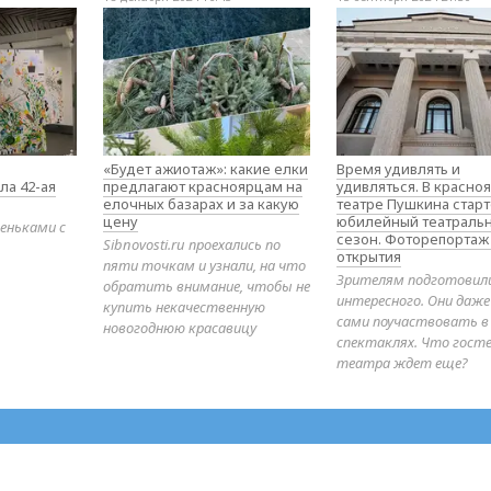
«Будет ажиотаж»: какие елки
Время удивлять и
ла 42-ая
предлагают красноярцам на
удивляться. В красно
елочных базарах и за какую
театре Пушкина стар
цену
юбилейный театраль
еньками с
сезон. Фоторепортаж
Sibnovosti.ru проехались по
открытия
пяти точкам и узнали, на что
Зрителям подготовил
обратить внимание, чтобы не
интересного. Они даж
купить некачественную
сами поучаствовать в
новогоднюю красавицу
спектаклях. Что гост
театра ждет еще?