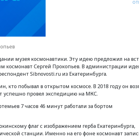
ОТ
копьев
здании музея космонавтики. Эту идею предложил на вс
им космонавт Сергей Прокопьев. В администрации ид
спондент Sibnovosti.ru из Екатеринбурга.
н, кто побывал в открытом космосе. В 2018 году он воз
вт успешно провел экспедицию на МКС.
ртемьев 7 часов 46 минут работали за бортом
окинскому флаг с изображением герба Екатеринбурга,
ческой станции. Именно на его фоне космонавт запи