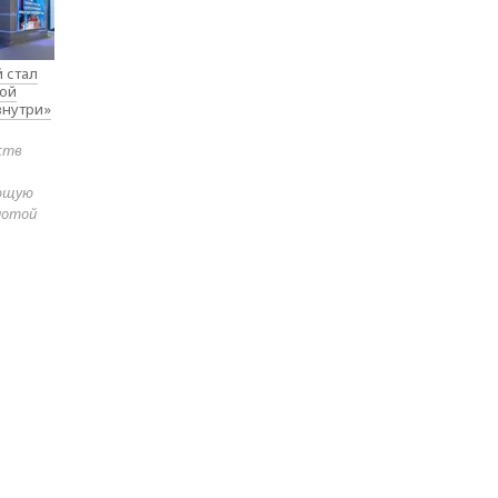
 стал
вой
внутри»
ств
яющую
лотой