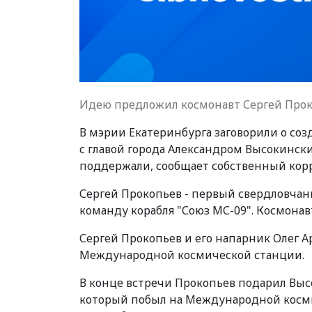
Идею предложил космонавт Сергей Про
В мэрии Екатеринбурга заговорили о со
с главой города Александром Высокинск
поддержали, сообщает собственный корре
Сергей Прокопьев - первый свердловчани
команду корабля "Союз МС-09". Космона
Сергей Прокопьев и его напарник Олег А
Международной космической станции.
В конце встречи Прокопьев подарил Выс
который побыл на Международной косми