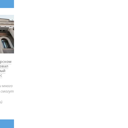
ярском
товал
ный
 с
и много
е смогут
ей