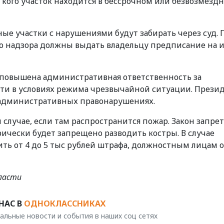
у кого участок находится в бессрочном или безвозмезд
ые участки с нарушениями будут забирать через суд. 
о надзора должны выдать владельцу предписание на 
т повышена административная ответственность за
ти в условиях режима чрезвычайной ситуации. Прези
б административных правонарушениях.
м случае, если там распространится пожар. Закон запре
орически будет запрещено разводить костры. В случае
ть от 4 до 5 тыс рублей штрафа, должностным лицам о
ласти
НАС В
ОДНОКЛАССНИКАХ
альные новости и события в наших соц сетях