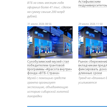
Астафьевским
ВТБ за семь месяцев года
педуниверситето
оформил более 41 тыс. сделок
на сумму свыше 200 млрд
рублей.
31 июля 2026 08:56
29 июля 2026 11:50
Сухобузимский музей стал
Рынок сбережений
победителем грантовой
вкладчикам предл
программы «Красота внутри»
фиксировать дохо
фонда «ВТБ-Страна»
длинные сроки
Музей с помощью средств
Тренд на «длинные 
гранта организует
усиливается
экспозицию, объединяющую
историю сибирской золотой
лихорадки