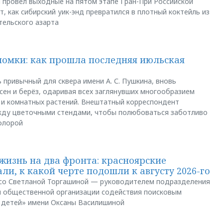
u провёл выходные на пятом этапе Гран-При Российской
, как сибирский уик-энд превратился в плотный коктейль из
тельского азарта
ломки: как прошла последняя июльская
 привычный для сквера имени А. С. Пушкина, вновь
сен и берёз, одаривая всех заглянувших многообразием
 и комнатных растений. Внештатный корреспондент
между цветочными стендами, чтобы полюбоваться заботливо
флорой
жизнь на два фронта: красноярские
ли, к какой черте подошли к августу 2026-го
и со Светланой Торгашиной — руководителем подразделения
й общественной организации содействия поисковым
 детей» имени Оксаны Василишиной