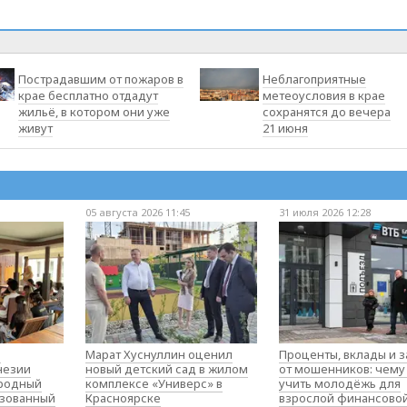
Пострадавшим от пожаров в
Неблагоприятные
крае бесплатно отдадут
метеоусловия в крае
жильё, в котором они уже
сохранятся до вечера
живут
21 июня
05 августа 2026 11:45
31 июля 2026 12:28
о
Марат Хуснуллин оценил
Проценты, вклады и 
незии
новый детский сад в жилом
от мошенников: чему
родный
комплексе «Универс» в
учить молодёжь для
изованный
Красноярске
взрослой финансово