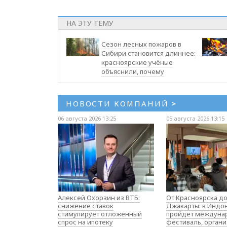
НА ЭТУ ТЕМУ
Сезон лесных пожаров в
Сибири становится длиннее:
красноярские учёные
объяснили, почему
НОВОСТИ КОМПАНИЙ
>
06 августа 2026 13:25
05 августа 2026 13:15
Алексей Охорзин из ВТБ:
От Красноярска д
снижение ставок
Джакарты: в Индо
стимулирует отложенный
пройдёт междуна
спрос на ипотеку
фестиваль, орган