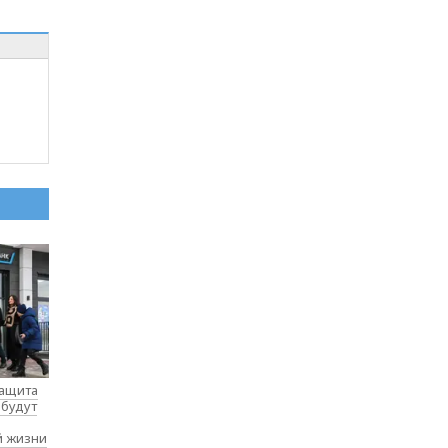
защита
 будут
й жизни