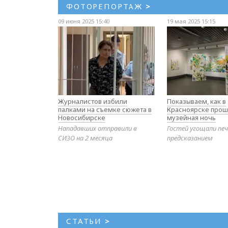
ФОТОРЕПОРТАЖ
>
09 июня 2025 15:40
19 мая 2025 15:15
Журналистов избили
Показываем, как в
палками на съемке сюжета в
Красноярске прош
Новосибирске
музейная ночь
Нападавших отправили в
Гостей угощали печ
СИЗО на 2 месяца
предсказанием
СТАТЬИ
>