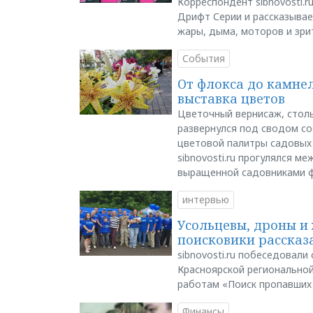
Корреспондент sibnovosti.r
Дрифт Серии и рассказывает
жары, дыма, моторов и зри
События
От флокса до камне
выставка цветов
Цветочный вернисаж, столь
развернулся под сводом со
цветовой палитры садовых
sibnovosti.ru прогулялся 
выращенной садовниками 
интервью
Усольцевы, дроны и 
поисковики рассказа
sibnovosti.ru побеседовал
Красноярской регионально
работам «Поиск пропавших
Финансы