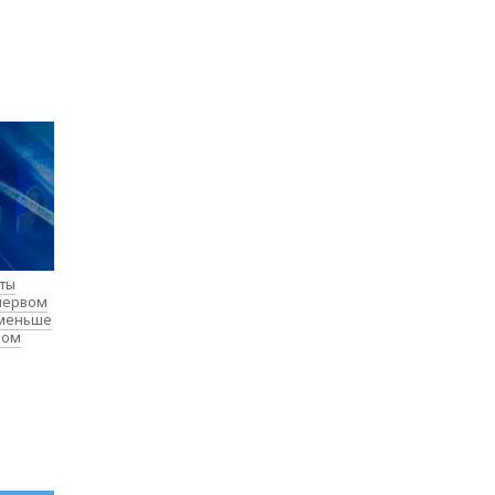
нты
 первом
 меньше
лом