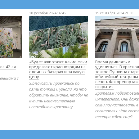
18 декабря 2024 16:45
15 сентября 2024 21:30
«Будет ажиотаж»: какие елки
Время удивлять и
ла 42-ая
предлагают красноярцам на
удивляться. В красно
елочных базарах и за какую
театре Пушкина стар
цену
юбилейный театраль
еньками с
сезон. Фоторепортаж
Sibnovosti.ru проехались по
открытия
пяти точкам и узнали, на что
Зрителям подготовил
обратить внимание, чтобы не
интересного. Они даж
купить некачественную
сами поучаствовать в
новогоднюю красавицу
спектаклях. Что гост
театра ждет еще?