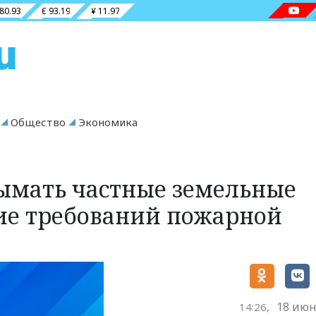
 80.93
€ 93.19
¥ 11.97
Общество
Экономика
ымать частные земельные
ие требований пожарной
18 июн
14:26,