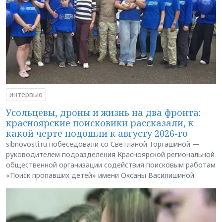
интервью
Усольцевы, дроны и жизнь на два фронта:
красноярские поисковики рассказали, к
какой черте подошли к августу 2026-го
sibnovosti.ru побеседовали со Светланой Торгашиной —
руководителем подразделения Красноярской региональной
общественной организации содействия поисковым работам
«Поиск пропавших детей» имени Оксаны Василишиной