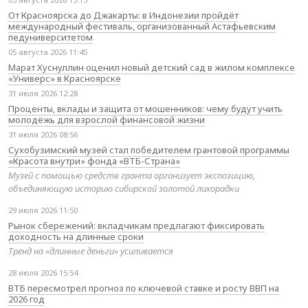
От Красноярска до Джакарты: в Индонезии пройдёт
международный фестиваль, организованный Астафьевским
педуниверситетом
05 августа 2026 11:45
Марат Хуснуллин оценил новый детский сад в жилом комплексе
«Универс» в Красноярске
31 июля 2026 12:28
Проценты, вклады и защита от мошенников: чему будут учить
молодёжь для взрослой финансовой жизни
31 июля 2026 08:56
Сухобузимский музей стал победителем грантовой программы
«Красота внутри» фонда «ВТБ-Страна»
Музей с помощью средств гранта организует экспозицию,
объединяющую историю сибирской золотой лихорадки
29 июля 2026 11:50
Рынок сбережений: вкладчикам предлагают фиксировать
доходность на длинные сроки
Тренд на «длинные деньги» усиливается
28 июля 2026 15:54
ВТБ пересмотрел прогноз по ключевой ставке и росту ВВП на
2026 год