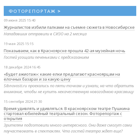
ФОТОРЕПОРТАЖ
>
09 июня 2025 15:40
Журналистов избили палками на съемке сюжета в Новосибирске
Нападавших отправили в СИЗО на 2 месяца
19 мая 2025 15:15
Показываем, как в Красноярске прошла 42-ая музейная ночь
Гостей угощали печеньками с предсказанием
18 декабря 2024 16:45
«Будет ажиотаж»: какие елки предлагают красноярцам на
елочных базарах и за какую цену
Sibnovosti.ru проехались по пяти точкам и узнали, на что обратить
внимание, чтобы не купить некачественную новогоднюю красавицу
15 сентября 2024 21:30
Время удивлять и удивляться. В красноярском театре Пушкина
стартовал юбилейный театральный сезон. Фоторепортаж с
открытия
Зрителям подготовили много интересного. Они даже смогут сами
поучаствовать в спектаклях. Что гостей театра ждет еще?