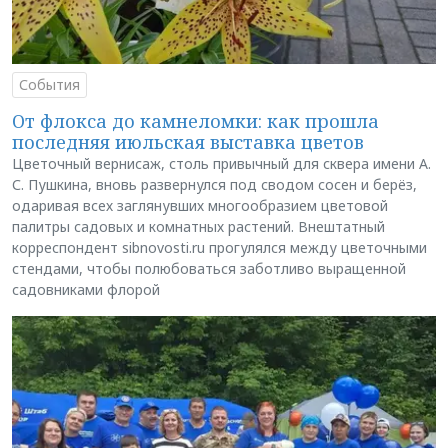
События
От флокса до камнеломки: как прошла
последняя июльская выставка цветов
Цветочный вернисаж, столь привычный для сквера имени А.
С. Пушкина, вновь развернулся под сводом сосен и берёз,
одаривая всех заглянувших многообразием цветовой
палитры садовых и комнатных растений. Внештатный
корреспондент sibnovosti.ru прогулялся между цветочными
стендами, чтобы полюбоваться заботливо выращенной
садовниками флорой