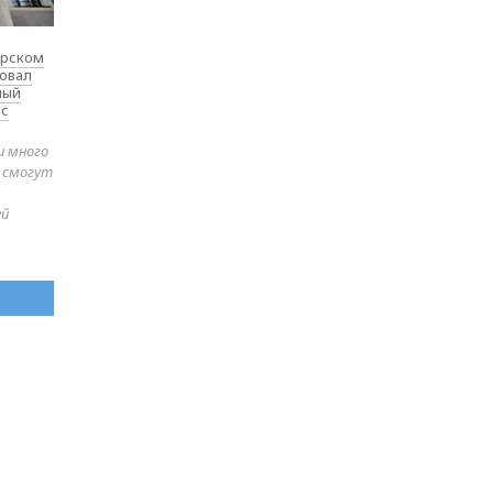
ярском
товал
ный
 с
и много
е смогут
ей