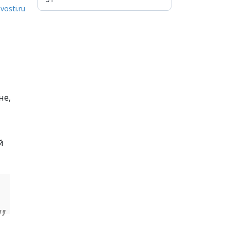
vosti.ru
не,
й