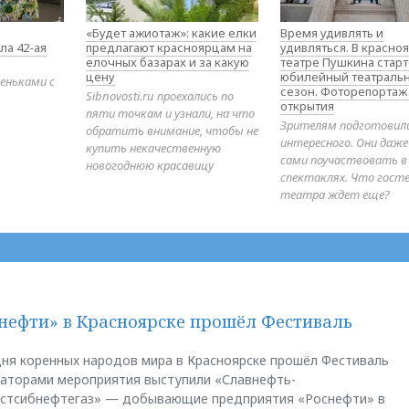
«Будет ажиотаж»: какие елки
Время удивлять и
ла 42-ая
предлагают красноярцам на
удивляться. В красно
елочных базарах и за какую
театре Пушкина стар
цену
юбилейный театраль
еньками с
сезон. Фоторепортаж
Sibnovosti.ru проехались по
открытия
пяти точкам и узнали, на что
Зрителям подготовил
обратить внимание, чтобы не
интересного. Они даж
купить некачественную
сами поучаствовать в
новогоднюю красавицу
спектаклях. Что гост
театра ждет еще?
нефти» в Красноярске прошёл Фестиваль
ня коренных народов мира в Красноярске прошёл Фестиваль
заторами мероприятия выступили «Славнефть-
остсибнефтегаз» — добывающие предприятия «Роснефти» в