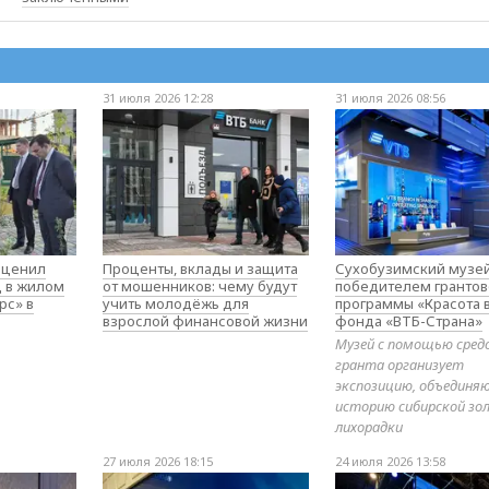
31 июля 2026 12:28
31 июля 2026 08:56
оценил
Проценты, вклады и защита
Сухобузимский музей
д в жилом
от мошенников: чему будут
победителем гранто
рс» в
учить молодёжь для
программы «Красота 
взрослой финансовой жизни
фонда «ВТБ-Страна»
Музей с помощью сред
гранта организует
экспозицию, объедин
историю сибирской зо
лихорадки
27 июля 2026 18:15
24 июля 2026 13:58