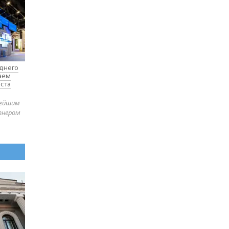
еднего
таем
ста
нейшим
тнером