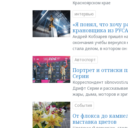
Красноярском крае
интервью
«Я понял, что хочу р
крановщика из РУС
Андрей Кобзарев пришёл на
окончания учёбы вернулся н
стала делом, в котором он
Автоспорт
Портрет и оттиски 
Серии
Корреспондент sibnovosti.r
Дрифт Серии и рассказывает
жары, дыма, моторов и зри
События
От флокса до камне
выставка цветов
Цветочный вернисаж, столь