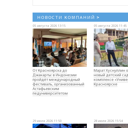
НОВОСТИ КОМПАНИЙ
>
05 августа 2026 13:15
05 августа 2026 11:45
От Красноярска до
Марат Хуснуллин 
Джакарты: в Индонезии
новый детский са
пройдёт международный
комплексе «Униве
фестиваль, организованный
Красноярске
Астафьевским
педуниверситетом
29 июля 2026 11:50
28 июля 2026 15:54