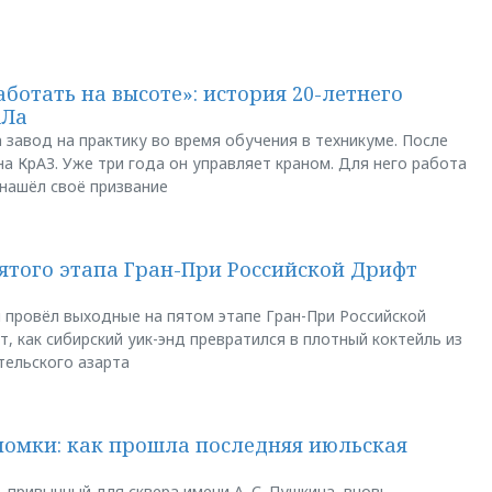
аботать на высоте»: история 20-летнего
АЛа
 завод на практику во время обучения в техникуме. После
а КрАЗ. Уже три года он управляет краном. Для него работа
 нашёл своё призвание
пятого этапа Гран-При Российской Дрифт
u провёл выходные на пятом этапе Гран-При Российской
, как сибирский уик-энд превратился в плотный коктейль из
тельского азарта
ломки: как прошла последняя июльская
 привычный для сквера имени А. С. Пушкина, вновь