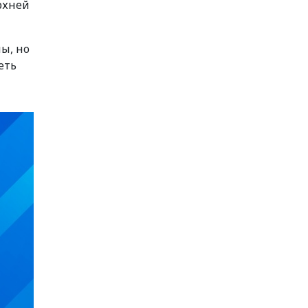
ерхней
ны, но
еть