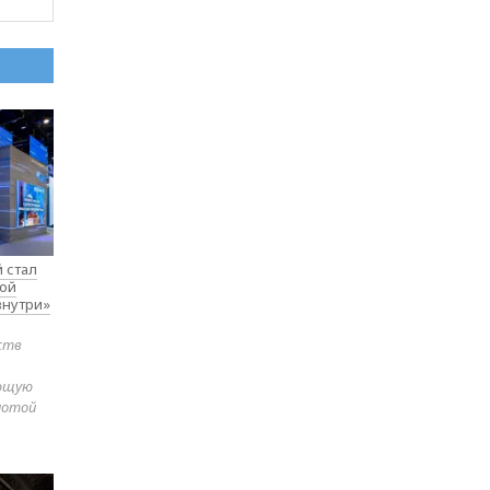
 стал
вой
внутри»
ств
яющую
лотой