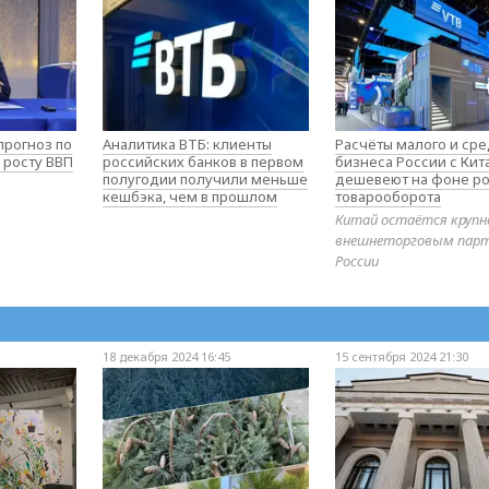
прогноз по
Аналитика ВТБ: клиенты
Расчёты малого и ср
 росту ВВП
российских банков в первом
бизнеса России с Ки
полугодии получили меньше
дешевеют на фоне ро
кешбэка, чем в прошлом
товарооборота
Китай остаётся круп
внешнеторговым пар
России
18 декабря 2024 16:45
15 сентября 2024 21:30