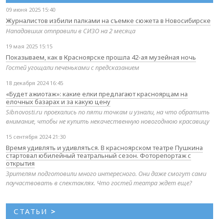
09 июня 2025 15:40
Журналистов избили палками на съемке сюжета в Новосибирске
Нападавших отправили в СИЗО на 2 месяца
19 мая 2025 15:15
Показываем, как в Красноярске прошла 42-ая музейная ночь
Гостей угощали печеньками с предсказанием
18 декабря 2024 16:45
«Будет ажиотаж»: какие елки предлагают красноярцам на
елочных базарах и за какую цену
Sibnovosti.ru проехались по пяти точкам и узнали, на что обратить
внимание, чтобы не купить некачественную новогоднюю красавицу
15 сентября 2024 21:30
Время удивлять и удивляться. В красноярском театре Пушкина
стартовал юбилейный театральный сезон. Фоторепортаж с
открытия
Зрителям подготовили много интересного. Они даже смогут сами
поучаствовать в спектаклях. Что гостей театра ждет еще?
СТАТЬИ
>