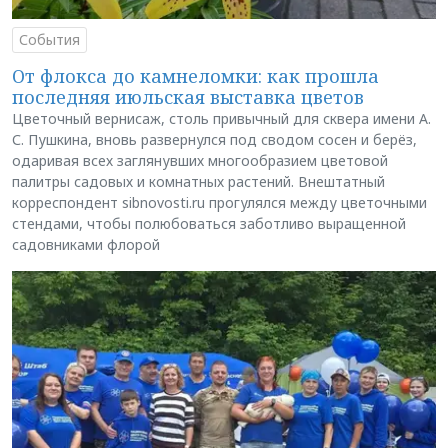
События
От флокса до камнеломки: как прошла
последняя июльская выставка цветов
Цветочный вернисаж, столь привычный для сквера имени А.
С. Пушкина, вновь развернулся под сводом сосен и берёз,
одаривая всех заглянувших многообразием цветовой
палитры садовых и комнатных растений. Внештатный
корреспондент sibnovosti.ru прогулялся между цветочными
стендами, чтобы полюбоваться заботливо выращенной
садовниками флорой