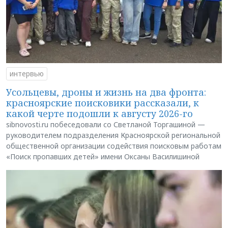
интервью
Усольцевы, дроны и жизнь на два фронта:
красноярские поисковики рассказали, к
какой черте подошли к августу 2026-го
sibnovosti.ru побеседовали со Светланой Торгашиной —
руководителем подразделения Красноярской региональной
общественной организации содействия поисковым работам
«Поиск пропавших детей» имени Оксаны Василишиной