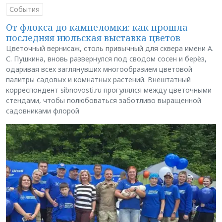
События
От флокса до камнеломки: как прошла
последняя июльская выставка цветов
Цветочный вернисаж, столь привычный для сквера имени А.
С. Пушкина, вновь развернулся под сводом сосен и берёз,
одаривая всех заглянувших многообразием цветовой
палитры садовых и комнатных растений. Внештатный
корреспондент sibnovosti.ru прогулялся между цветочными
стендами, чтобы полюбоваться заботливо выращенной
садовниками флорой