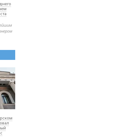
еднего
таем
ста
нейшим
тнером
ярском
товал
ный
 с