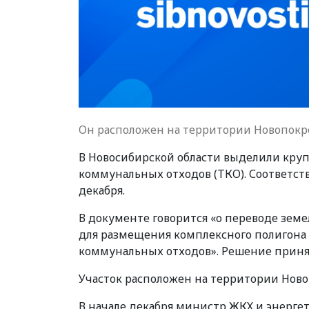
Он расположен на территории Новопокро
В Новосибирской области выделили кру
коммунальных отходов (ТКО). Соответст
декабря.
В документе говорится «о переводе земе
для размещения комплексного полигона 
коммунальных отходов». Решение принят
Участок расположен на территории Новопо
В начале декабря министр ЖКХ и энергет