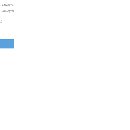
и много
е смогут
ей