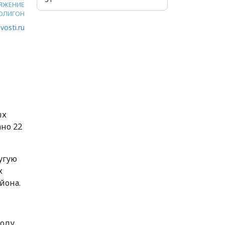
ЯЖЕНИЕ
ОЛИГОН
vosti.ru
ых
но 22
угую
х
йона.
году