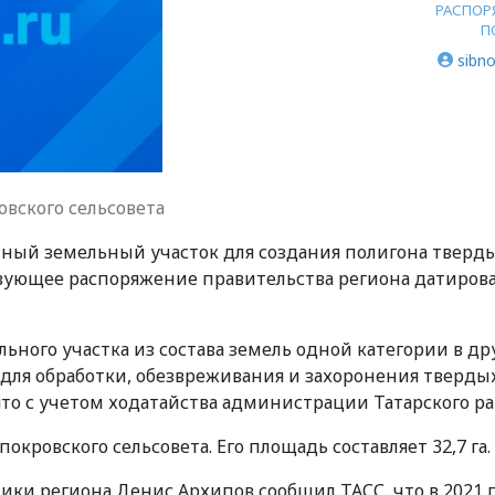
РАСПОР
П
sibno
вского сельсовета
пный земельный участок для создания полигона тверд
вующее распоряжение правительства региона датирова
льного участка из состава земель одной категории в др
для обработки, обезвреживания и захоронения тверды
о с учетом ходатайства администрации Татарского ра
кровского сельсовета. Его площадь составляет 32,7 га.
ики региона Денис Архипов сообщил ТАСС, что в 2021 