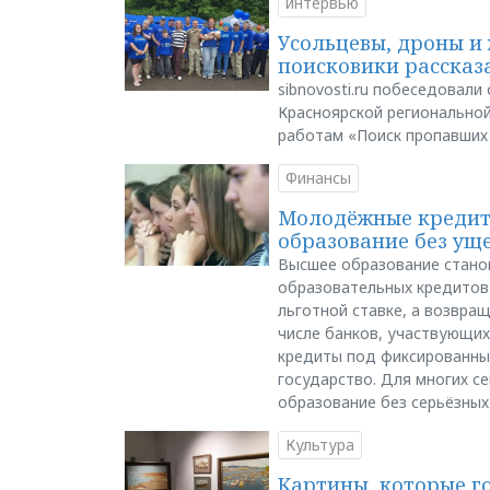
интервью
Усольцевы, дроны и 
поисковики рассказа
sibnovosti.ru побеседовал
Красноярской регионально
работам «Поиск пропавших
Финансы
Молодёжные кредиты
образование без ущ
Высшее образование стано
образовательных кредитов 
льготной ставке, а возвра
числе банков, участвующих
кредиты под фиксированны
государство. Для многих с
образование без серьёзных
Культура
Картины, которые г