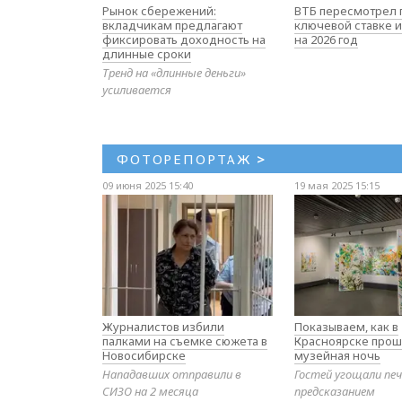
Рынок сбережений:
ВТБ пересмотрел 
вкладчикам предлагают
ключевой ставке и
фиксировать доходность на
на 2026 год
длинные сроки
Тренд на «длинные деньги»
усиливается
ФОТОРЕПОРТАЖ
>
09 июня 2025 15:40
19 мая 2025 15:15
Журналистов избили
Показываем, как в
палками на съемке сюжета в
Красноярске прош
Новосибирске
музейная ночь
Нападавших отправили в
Гостей угощали печ
СИЗО на 2 месяца
предсказанием