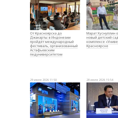
От Красноярска до
Марат Хуснуллин 
Джакарты: в Индонезии
новый детский са
пройдёт международный
комплексе «Униве
фестиваль, организованный
Красноярске
Астафьевским
педуниверситетом
29 июля 2026 11:50
28 июля 2026 15:54