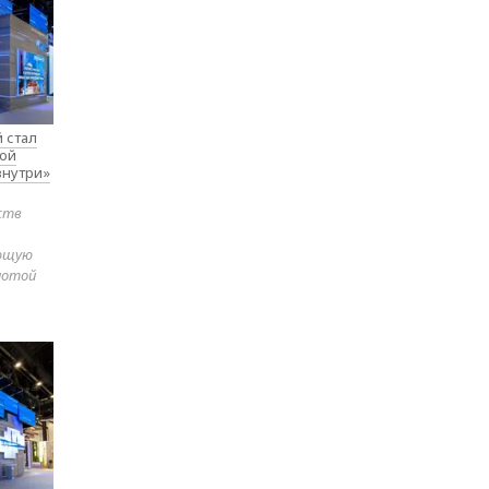
 стал
вой
внутри»
ств
яющую
лотой