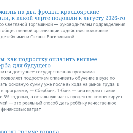
жизнь на два фронта: красноярские
ли, к какой черте подошли к августу 2026-го
и со Светланой Торгашиной — руководителем подразделения
й общественной организации содействия поисковым
 детей» имени Оксаны Василишиной
: как подростку оплатить высшее
ерба для будущего
вится доступнее: государственная программа
позволяет подросткам оплачивать обучение в вузе по
щать основную сумму уже после выхода на рынок труда. В
 в программе, — Сбербанк, Т-банк — они выдают такие
е 3% годовых, а остальную часть процентов компенсирует
емей — это реальный способ дать ребёнку качественное
 финансовых затрат
оворят громче города