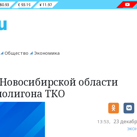
 80.93
€ 93.19
¥ 11.97
Общество
Экономика
 Новосибирской области
 полигона ТКО
23 декабр
13:53,
ЭКО