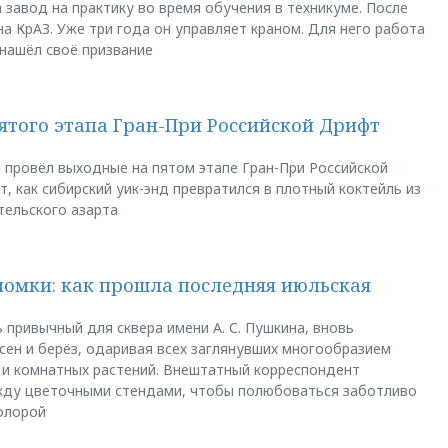
 завод на практику во время обучения в техникуме. После
а КрАЗ. Уже три года он управляет краном. Для него работа
 нашёл своё призвание
пятого этапа Гран-При Российской Дрифт
u провёл выходные на пятом этапе Гран-При Российской
, как сибирский уик-энд превратился в плотный коктейль из
тельского азарта
ломки: как прошла последняя июльская
 привычный для сквера имени А. С. Пушкина, вновь
сен и берёз, одаривая всех заглянувших многообразием
 и комнатных растений. Внештатный корреспондент
между цветочными стендами, чтобы полюбоваться заботливо
флорой