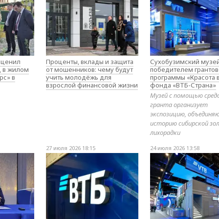
оценил
Проценты, вклады и защита
Сухобузимский музей
д в жилом
от мошенников: чему будут
победителем гранто
рс» в
учить молодёжь для
программы «Красота 
взрослой финансовой жизни
фонда «ВТБ-Страна»
Музей с помощью сред
гранта организует
экспозицию, объедин
историю сибирской зо
лихорадки
27 июля 2026 18:15
24 июля 2026 13:58