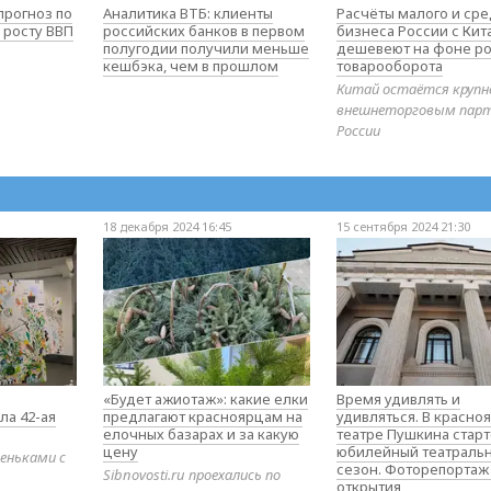
прогноз по
Аналитика ВТБ: клиенты
Расчёты малого и ср
 росту ВВП
российских банков в первом
бизнеса России с Ки
полугодии получили меньше
дешевеют на фоне ро
кешбэка, чем в прошлом
товарооборота
Китай остаётся круп
внешнеторговым пар
России
18 декабря 2024 16:45
15 сентября 2024 21:30
«Будет ажиотаж»: какие елки
Время удивлять и
ла 42-ая
предлагают красноярцам на
удивляться. В красно
елочных базарах и за какую
театре Пушкина стар
цену
юбилейный театраль
еньками с
сезон. Фоторепортаж
Sibnovosti.ru проехались по
открытия