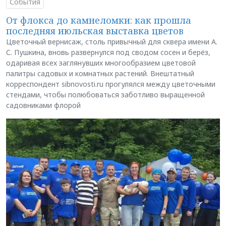
События
От флокса до камнеломки: как прошла
последняя июльская выставка цветов
Цветочный вернисаж, столь привычный для сквера имени А.
С. Пушкина, вновь развернулся под сводом сосен и берёз,
одаривая всех заглянувших многообразием цветовой
палитры садовых и комнатных растений. Внештатный
корреспондент sibnovosti.ru прогулялся между цветочными
стендами, чтобы полюбоваться заботливо выращенной
садовниками флорой