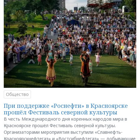
Общество
При поддержке «Роснефти» в Красноярске
прошёл Фестиваль северной культуры
В честь Международного дня коренных народов мира в
Красноярске прошёл Фестиваль северной культуры.
Организаторами мероприятия выступили «Славнефть-
Красноярскнефтегаз» и «Востсибнефтегаз» — добывающие