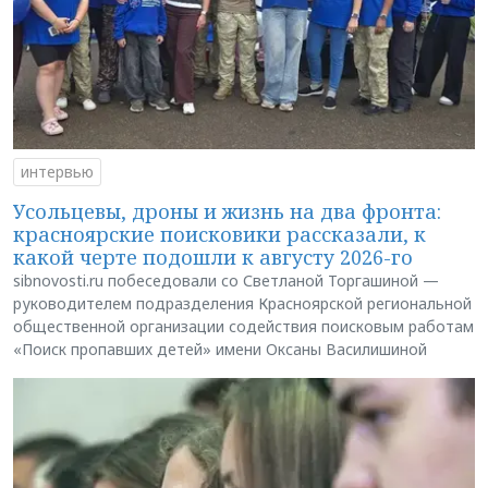
интервью
Усольцевы, дроны и жизнь на два фронта:
красноярские поисковики рассказали, к
какой черте подошли к августу 2026-го
sibnovosti.ru побеседовали со Светланой Торгашиной —
руководителем подразделения Красноярской региональной
общественной организации содействия поисковым работам
«Поиск пропавших детей» имени Оксаны Василишиной