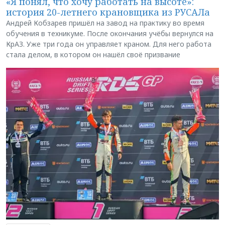
«Я понял, что хочу работать на высоте»:
история 20-летнего крановщика из РУСАЛа
Андрей Кобзарев пришёл на завод на практику во время
обучения в техникуме. После окончания учёбы вернулся на
КрАЗ. Уже три года он управляет краном. Для него работа
стала делом, в котором он нашёл своё призвание