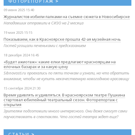
ФОТОРЕПОРТАЖ
>
09 июня 2025 15:40
Журналистов избили палками на съемке сюжета в Новосибирске
Нападавших отправили в СИЗО на 2 месяца
19 мая 2025 15:15
Показываем, как в Красноярске прошла 42-ая музейная ночь
Гостей угощали печеньками с предсказанием
18 декабря 2024 16:45
«Будет ажиотаж»: какие елки предлагают красноярцам на
елочных базарах и за какую цену
Sibnovosti.ru проехались по пяти точкам и узнали, на что обратить
внимание, чтобы не купить некачественную новогоднюю красавицу
15 сентября 2024 21:30
Время удивлять и удивляться. В красноярском театре Пушкина
стартовал юбилейный театральный сезон. Фоторепортаж с
открытия
Зрителям подготовили много интересного. Они даже смогут сами
поучаствовать в спектаклях. Что гостей театра ждет еще?
СТАТЬИ
>