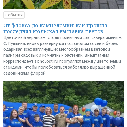
События
От флокса до камнеломки: как прошла
последняя июльская выставка цветов
Цветочный вернисаж, столь привычный для сквера имени А.
С. Пушкина, вновь развернулся под сводом сосен и берёз,
одаривая всех заглянувших многообразием цветовой
палитры садовых и комнатных растений. Внештатный
корреспондент sibnovosti.ru прогулялся между цветочными
стендами, чтобы полюбоваться заботливо выращенной
садовниками флорой