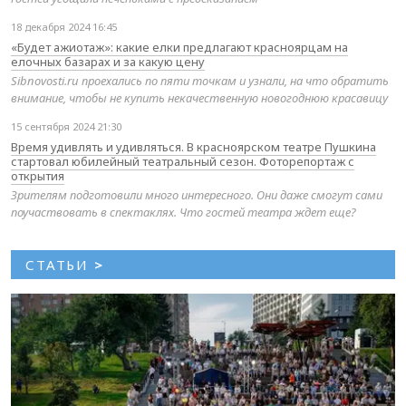
18 декабря 2024 16:45
«Будет ажиотаж»: какие елки предлагают красноярцам на
елочных базарах и за какую цену
Sibnovosti.ru проехались по пяти точкам и узнали, на что обратить
внимание, чтобы не купить некачественную новогоднюю красавицу
15 сентября 2024 21:30
Время удивлять и удивляться. В красноярском театре Пушкина
стартовал юбилейный театральный сезон. Фоторепортаж с
открытия
Зрителям подготовили много интересного. Они даже смогут сами
поучаствовать в спектаклях. Что гостей театра ждет еще?
СТАТЬИ
>