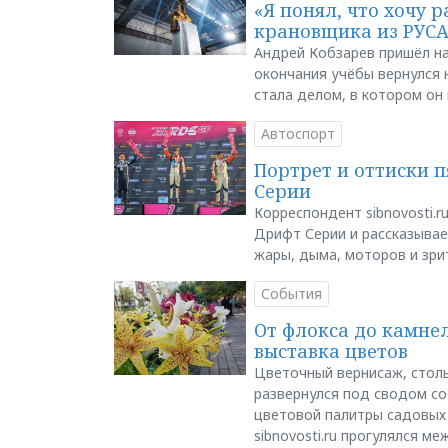
«Я понял, что хочу р
крановщика из РУС
Андрей Кобзарев пришёл на
окончания учёбы вернулся н
стала делом, в котором он
Автоспорт
Портрет и оттиски 
Серии
Корреспондент sibnovosti.r
Дрифт Серии и рассказывает
жары, дыма, моторов и зри
События
От флокса до камне
выставка цветов
Цветочный вернисаж, столь
развернулся под сводом со
цветовой палитры садовых
sibnovosti.ru прогулялся 