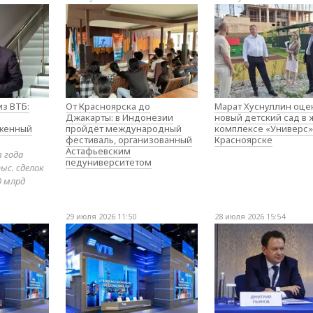
з ВТБ:
От Красноярска до
Марат Хуснуллин оце
Джакарты: в Индонезии
новый детский сад в
оженный
пройдёт международный
комплексе «Универс»
фестиваль, организованный
Красноярске
Астафьевским
в года
педуниверситетом
ыс. сделок
0 млрд
29 июля 2026 11:50
28 июля 2026 15:54