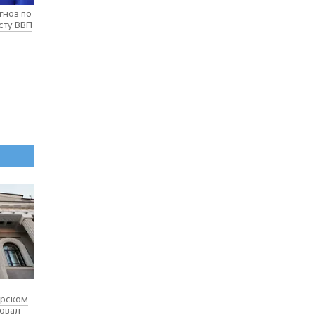
гноз по
сту ВВП
ярском
товал