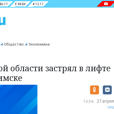
 82.17
€ 94.84
¥ 12.17
Общество
Экономика
й области застрял в лифте
имске
27 апрел
12:34,
ОБ