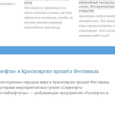
цену
юбилейный театраль
еньками с
сезон. Фоторепортаж
Sibnovosti.ru проехались по
открытия
пяти точкам и узнали, на что
Зрителям подготовил
обратить внимание, чтобы не
интересного. Они даж
купить некачественную
сами поучаствовать в
новогоднюю красавицу
спектаклях. Что гост
театра ждет еще?
нефти» в Красноярске прошёл Фестиваль
ня коренных народов мира в Красноярске прошёл Фестиваль
заторами мероприятия выступили «Славнефть-
остсибнефтегаз» — добывающие предприятия «Роснефти» в