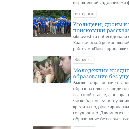
выращенной садовниками 
интервью
Усольцевы, дроны и 
поисковики рассказа
sibnovosti.ru побеседовал
Красноярской регионально
работам «Поиск пропавших
Финансы
Молодёжные кредиты
образование без ущ
Высшее образование стано
образовательных кредитов 
льготной ставке, а возвра
числе банков, участвующих
кредиты под фиксированны
государство. Для многих с
образование без серьёзных