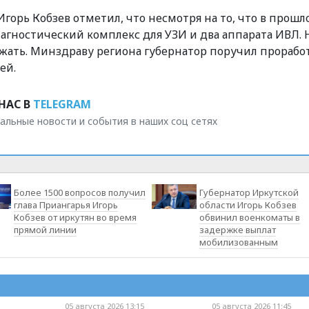
горь Кобзев отметил, что несмотря на то, что в прошл
гностический комплекс для УЗИ и два аппарата ИВЛ. 
ать. Минздраву региона губернатор поручил прорабо
ей.
НАС В
TELEGRAM
альные новости и события в наших соц сетях
Более 1500 вопросов получил
Губернатор Иркутской
глава Приангарья Игорь
области Игорь Кобзев
Кобзев от иркутян во время
обвинил военкоматы в
прямой линии
задержке выплат
мобилизованным
05 августа 2026 13:15
05 августа 2026 11:45