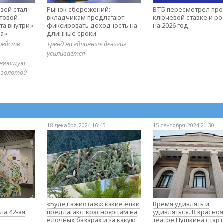
зей стал
Рынок сбережений:
ВТБ пересмотрел про
товой
вкладчикам предлагают
ключевой ставке и ро
та внутри»
фиксировать доходность на
на 2026 год
а»
длинные сроки
редств
Тренд на «длинные деньги»
усиливается
диняющую
 золотой
18 декабря 2024 16:45
15 сентября 2024 21:30
«Будет ажиотаж»: какие елки
Время удивлять и
ла 42-ая
предлагают красноярцам на
удивляться. В красно
елочных базарах и за какую
театре Пушкина стар