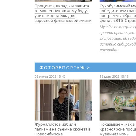
Проценты, вклады и защита
Сухобузимский му
от мошенников: чему будут
победителем гран
учить молодёжь для
программы «Красо
взрослой финансовой жизни
фонда «ВТБ-Стран
Музей с помощью с
гранта организует
экспозицию, объе
историю сибирской
лихорадки
ФОТОРЕПОРТАЖ
>
09 июня 2025 15:40
19 мая 2025 15:15
Журналистов избили
Показываем, как в
палками на съемке сюжета в
Красноярске прош
Новосибирске
музейная ночь