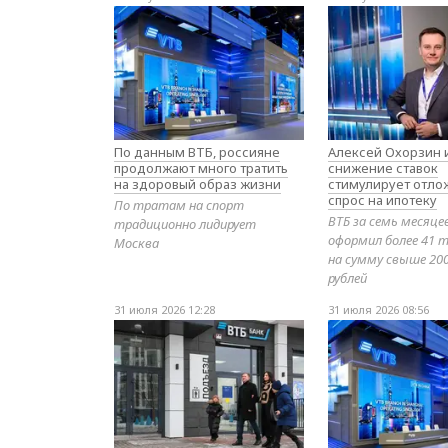
По данным ВТБ, россияне
Алексей Охорзин и
продолжают много тратить
снижение ставок
на здоровый образ жизни
стимулирует отл
спрос на ипотеку
По тратам на спорт
ВТБ за семь месяце
традиционно лидирует
оформил более 41 т
Москва
на сумму свыше 20
рублей
31 июля 2026 12:28
31 июля 2026 08:56