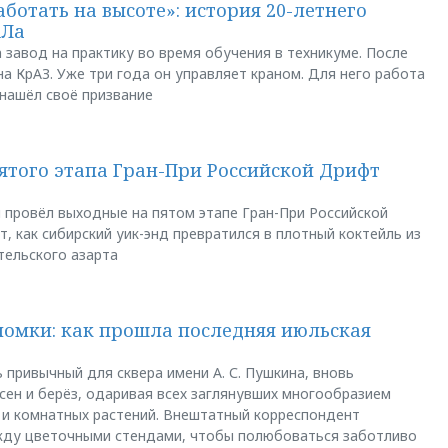
аботать на высоте»: история 20-летнего
АЛа
 завод на практику во время обучения в техникуме. После
а КрАЗ. Уже три года он управляет краном. Для него работа
 нашёл своё призвание
пятого этапа Гран-При Российской Дрифт
u провёл выходные на пятом этапе Гран-При Российской
, как сибирский уик-энд превратился в плотный коктейль из
тельского азарта
ломки: как прошла последняя июльская
 привычный для сквера имени А. С. Пушкина, вновь
сен и берёз, одаривая всех заглянувших многообразием
 и комнатных растений. Внештатный корреспондент
между цветочными стендами, чтобы полюбоваться заботливо