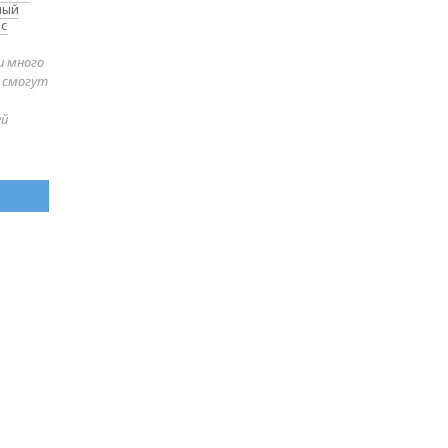
ный
 с
и много
е смогут
ей