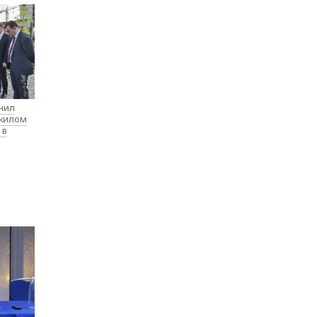
нил
 жилом
 в