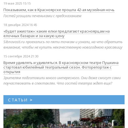
19 мая 2025 15:15
Показываем, как в Красноярске прошла 42-ая музейная ночь
Гостей угощали печеньками с предсказанием
18 декабря 2024 16:45
«Будет ажиотаж»: какие елки предлагают красноярцам на
елочных базарах и за какую цену
Sibnovosti.ru проехались по пяти точкам и узнали, на что обратить
внимание, чтобы не купить некачественную новогоднюю красавицу
15 сентября 2024 21:30
Время удивлять и удивляться. В красноярском театре Пушкина
стартовал юбилейный театральный сезон. Фоторепортаж с
открытия
Зрителям подготовили много интересного. Они даже смогут сами
поучаствовать в спектаклях. Что гостей театра ждет еще?
СТАТЬИ
>