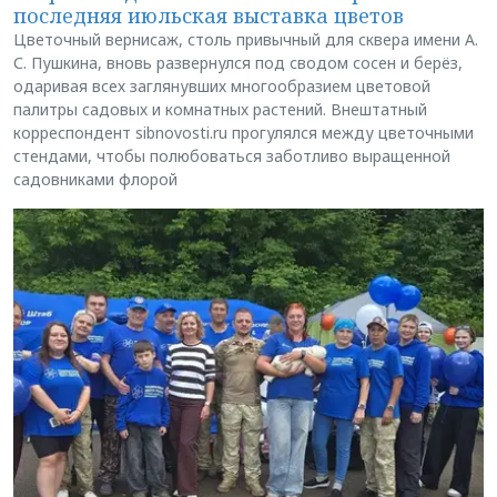
последняя июльская выставка цветов
Цветочный вернисаж, столь привычный для сквера имени А.
С. Пушкина, вновь развернулся под сводом сосен и берёз,
одаривая всех заглянувших многообразием цветовой
палитры садовых и комнатных растений. Внештатный
корреспондент sibnovosti.ru прогулялся между цветочными
стендами, чтобы полюбоваться заботливо выращенной
садовниками флорой