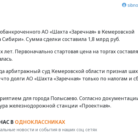
sibno
обанкроченного АО «Шахта «Заречная» в Кемеровской
 Сибири». Сумма сделки составила 1,8 млрд руб.
х лет. Первоначально стартовая цена на торгах составл
лась.
 года арбитражный суд Кемеровской области признал ша
 что долги АО «Шахта «Заречная» только по налогам и с
риятием для города Полысаево. Согласно документаци
ктура железнодорожной станции «Проектная».
НАС В
ОДНОКЛАССНИКАХ
альные новости и события в наших соц сетях