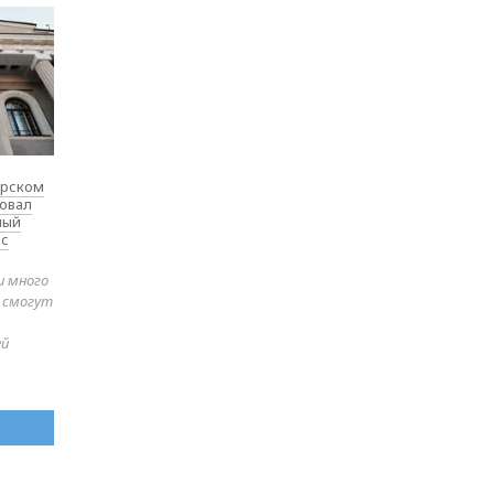
ярском
товал
ный
 с
и много
е смогут
ей