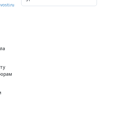
vosti.ru
яла
хту
борам
и