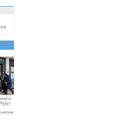
лей
защита
 будут
й жизни