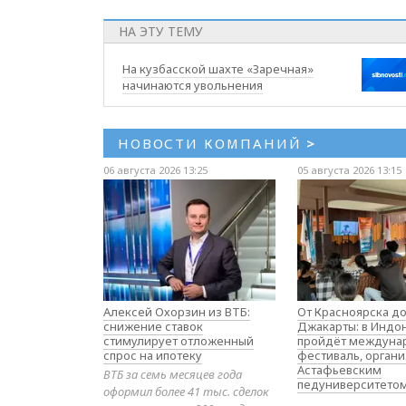
НА ЭТУ ТЕМУ
На кузбасской шахте «Заречная»
начинаются увольнения
НОВОСТИ КОМПАНИЙ
>
06 августа 2026 13:25
05 августа 2026 13:15
Алексей Охорзин из ВТБ:
От Красноярска д
снижение ставок
Джакарты: в Индо
стимулирует отложенный
пройдёт междуна
спрос на ипотеку
фестиваль, орган
Астафьевским
ВТБ за семь месяцев года
педуниверситето
оформил более 41 тыс. сделок