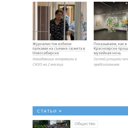
Журналистов избили
Показываем, как в
палками на съемке сюжета в
Красноярске прош
Новосибирске
музейная ночь
Нападавших отправили в
Гостей угощали печ
СИЗО на 2 месяца
предсказанием
СТАТЬИ
>
Общество