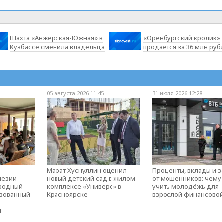
Шахта «Анжерская-Южная» в
«Оренбургский кролик»
Кузбассе сменила владельца
продается за 36 млн руб
05 августа 2026 11:45
31 июля 2026 12:28
о
Марат Хуснуллин оценил
Проценты, вклады и 
незии
новый детский сад в жилом
от мошенников: чему
родный
комплексе «Универс» в
учить молодёжь для
изованный
Красноярске
взрослой финансово
м