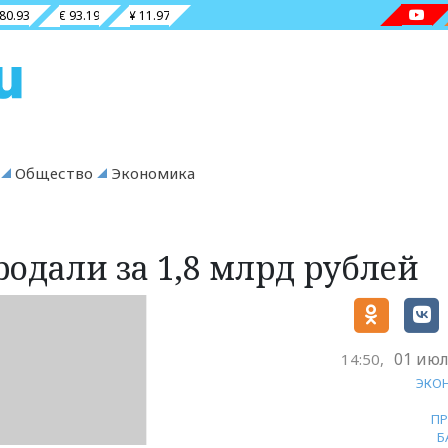
 80.93
€ 93.19
¥ 11.97
Общество
Экономика
одали за 1,8 млрд рублей
01 июл
14:50,
ЭКО
П
Б