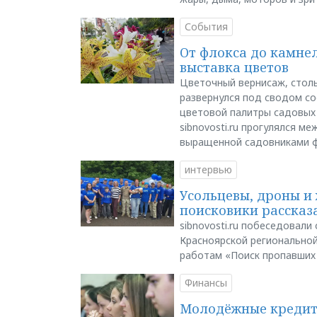
События
От флокса до камне
выставка цветов
Цветочный вернисаж, столь
развернулся под сводом со
цветовой палитры садовых
sibnovosti.ru прогулялся 
выращенной садовниками 
интервью
Усольцевы, дроны и 
поисковики рассказа
sibnovosti.ru побеседовал
Красноярской регионально
работам «Поиск пропавших
Финансы
Молодёжные кредиты