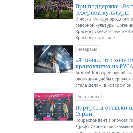
При поддержке «Рос
северной культуры
В честь Международного д
северной культуры. Органи
Красноярскнефтегаз» и «В
Красноярском крае
интервью
«Я понял, что хочу р
крановщика из РУС
Андрей Кобзарев пришёл на
окончания учёбы вернулся н
стала делом, в котором он
Автоспорт
Портрет и оттиски 
Серии
Корреспондент sibnovosti.r
Дрифт Серии и рассказывает
жары, дыма, моторов и зри