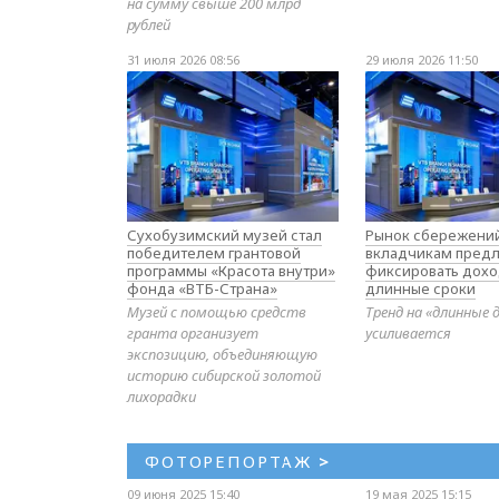
на сумму свыше 200 млрд
рублей
31 июля 2026 08:56
29 июля 2026 11:50
Сухобузимский музей стал
Рынок сбережений
победителем грантовой
вкладчикам предл
программы «Красота внутри»
фиксировать дохо
фонда «ВТБ-Страна»
длинные сроки
Музей с помощью средств
Тренд на «длинные 
гранта организует
усиливается
экспозицию, объединяющую
историю сибирской золотой
лихорадки
ФОТОРЕПОРТАЖ
>
09 июня 2025 15:40
19 мая 2025 15:15