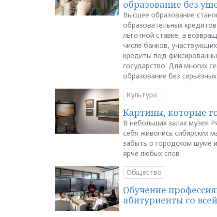
образование без ущ
Высшее образование стано
образовательных кредитов 
льготной ставке, а возвра
числе банков, участвующих
кредиты под фиксированны
государство. Для многих с
образование без серьёзных
Культура
Картины, которые г
В небольших залах музея Р
себя живопись сибирских ма
забыть о городском шуме и
ярче любых слов
Общество
Обучение профессия
абитуриенты со все