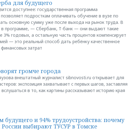
ерба для будущего
вится доступнее: государственная программа
позволяет подросткам оплачивать обучение в вузе по
щать основную сумму уже после выхода на рынок труда. В
 в программе, — Сбербанк, Т-банк — они выдают такие
е 3% годовых, а остальную часть процентов компенсирует
емей — это реальный способ дать ребёнку качественное
 финансовых затрат
оворят громче города
яузова внештатный журналист sibnovosti.ru открывает для
стеров: экспозиция захватывает с первых шагов, заставляя
 вслушаться в то, как картины рассказывают историю края
м будущего и 94% трудоустройства: почему
й России выбирают ТУСУР в Томске