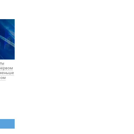
нты
 первом
 меньше
лом