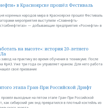
нефти» в Красноярске прошёл Фестиваль
ня коренных народов мира в Красноярске прошёл Фестиваль
заторами мероприятия выступили «Славнефть-
остсибнефтегаз» — добывающие предприятия «Роснефти» в
аботать на высоте»: история 20-летнего
АЛа
 завод на практику во время обучения в техникуме. После
а КрАЗ. Уже три года он управляет краном. Для него работа
 нашёл своё призвание
пятого этапа Гран-При Российской Дрифт
u провёл выходные на пятом этапе Гран-При Российской
, как сибирский уик-энд превратился в плотный коктейль из
тельского азарта