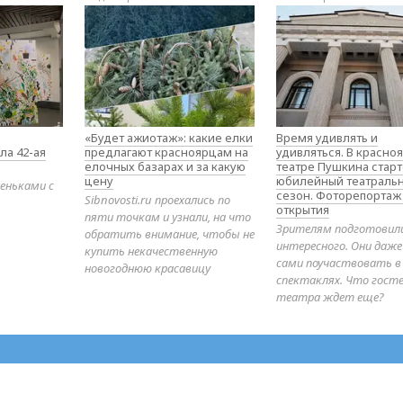
«Будет ажиотаж»: какие елки
Время удивлять и
ла 42-ая
предлагают красноярцам на
удивляться. В красно
елочных базарах и за какую
театре Пушкина стар
цену
юбилейный театраль
еньками с
сезон. Фоторепортаж
Sibnovosti.ru проехались по
открытия
пяти точкам и узнали, на что
Зрителям подготовил
обратить внимание, чтобы не
интересного. Они даж
купить некачественную
сами поучаствовать в
новогоднюю красавицу
спектаклях. Что гост
театра ждет еще?