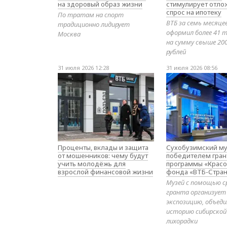
на здоровый образ жизни
стимулирует отл
спрос на ипотеку
По тратам на спорт
ВТБ за семь месяце
традиционно лидирует
оформил более 41 т
Москва
на сумму свыше 20
рублей
31 июля 2026 12:28
31 июля 2026 08:56
Проценты, вклады и защита
Сухобузимский му
от мошенников: чему будут
победителем гран
учить молодёжь для
программы «Красо
взрослой финансовой жизни
фонда «ВТБ-Стран
Музей с помощью с
гранта организует
экспозицию, объе
историю сибирской
лихорадки