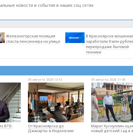
альные новости и события в наших соц сетях
Железногорская полиция
В Красноярске мошенни
спасла пенсионера на улице
заработали 9 млн рубле
перепродаже бытовой
техники
05 августа 2026 13:15
05 августа 2026 11:45
з ВТБ:
От Красноярска до
Марат Хуснуллин оце
Джакарты: в Индонезии
новый детский сад в