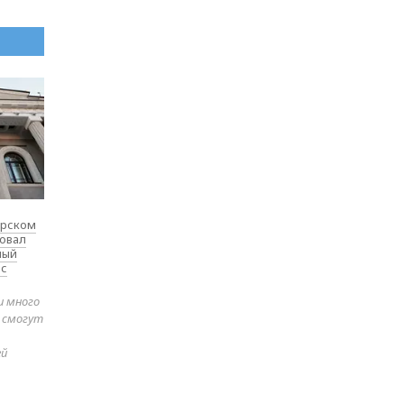
ярском
товал
ный
 с
и много
е смогут
ей