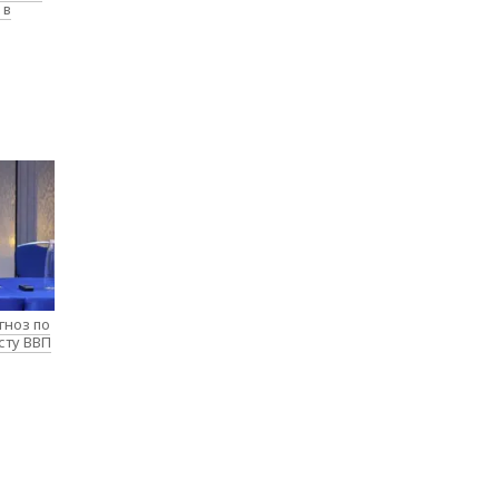
 в
гноз по
сту ВВП