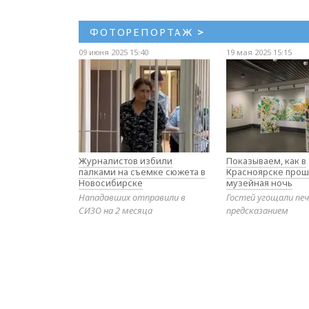
ФОТОРЕПОРТАЖ
>
09 июня 2025 15:40
19 мая 2025 15:15
Журналистов избили
Показываем, как в
палками на съемке сюжета в
Красноярске прош
Новосибирске
музейная ночь
Нападавших отправили в
Гостей угощали печ
СИЗО на 2 месяца
предсказанием