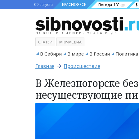
09 августа
КРАСНОЯРСК
Погода
13˚
$
НОВОСТИ СИБИРИ, УРАЛА И ДВ
СТАТЬИ
МКР-МЕДИА
В Сибири
В мире
В России
Политика
Главная
Происшествия
В Железногорске бе
несуществующие п