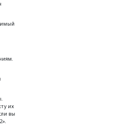
н
удимый
ниям.
и
.
кту их
сли вы
2».