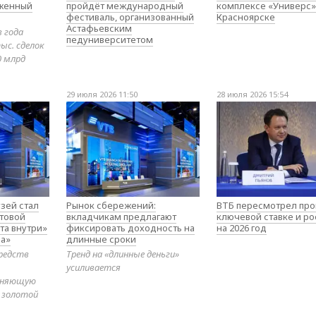
оженный
пройдёт международный
комплексе «Универс»
фестиваль, организованный
Красноярске
Астафьевским
в года
педуниверситетом
ыс. сделок
0 млрд
29 июля 2026 11:50
28 июля 2026 15:54
зей стал
Рынок сбережений:
ВТБ пересмотрел про
товой
вкладчикам предлагают
ключевой ставке и ро
та внутри»
фиксировать доходность на
на 2026 год
а»
длинные сроки
редств
Тренд на «длинные деньги»
усиливается
диняющую
 золотой