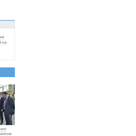
ки
й на
нил
 жилом