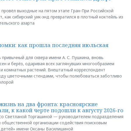
u провёл выходные на пятом этапе Гран-При Российской
, как сибирский уик-энд превратился в плотный коктейль из
тельского азарта
ломки: как прошла последняя июльская
 привычный для сквера имени А. С. Пушкина, вновь
сен и берёз, одаривая всех заглянувших многообразием
 и комнатных растений. Внештатный корреспондент
между цветочными стендами, чтобы полюбоваться заботливо
флорой
жизнь на два фронта: красноярские
ли, к какой черте подошли к августу 2026-го
и со Светланой Торгашиной — руководителем подразделения
й общественной организации содействия поисковым
 детей» имени Оксаны Василишиной