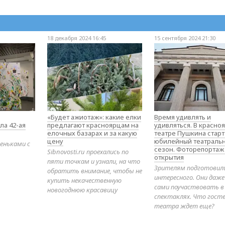
18 декабря 2024 16:45
15 сентября 2024 21:30
«Будет ажиотаж»: какие елки
Время удивлять и
ла 42-ая
предлагают красноярцам на
удивляться. В красно
елочных базарах и за какую
театре Пушкина стар
цену
юбилейный театраль
еньками с
сезон. Фоторепортаж
Sibnovosti.ru проехались по
открытия
пяти точкам и узнали, на что
Зрителям подготовил
обратить внимание, чтобы не
интересного. Они даж
купить некачественную
сами поучаствовать в
новогоднюю красавицу
спектаклях. Что гост
театра ждет еще?