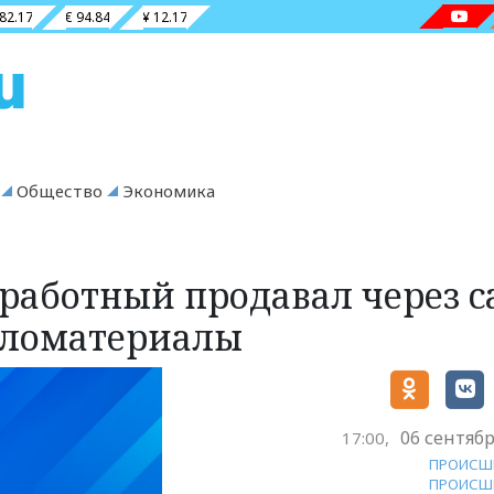
 82.17
€ 94.84
¥ 12.17
Общество
Экономика
зработный продавал через с
иломатериалы
06 сентябр
17:00,
ПРОИСШ
ПРОИСШ