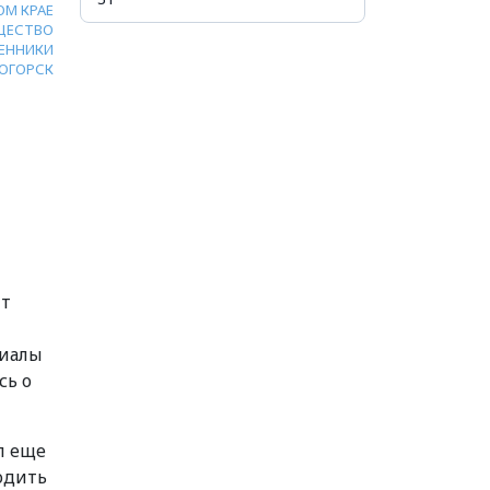
ОМ КРАЕ
ЩЕСТВО
ЕННИКИ
ОГОРСК
йт
риалы
сь о
л еще
ходить