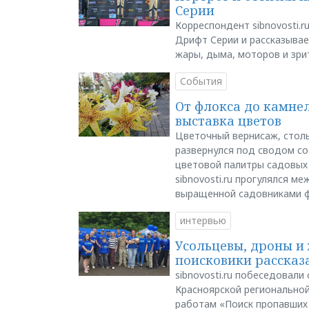
Серии
Корреспондент sibnovosti.r
Дрифт Серии и рассказывает
жары, дыма, моторов и зри
События
От флокса до камне
выставка цветов
Цветочный вернисаж, столь
развернулся под сводом со
цветовой палитры садовых
sibnovosti.ru прогулялся 
выращенной садовниками 
интервью
Усольцевы, дроны и 
поисковики рассказа
sibnovosti.ru побеседовал
Красноярской регионально
работам «Поиск пропавших