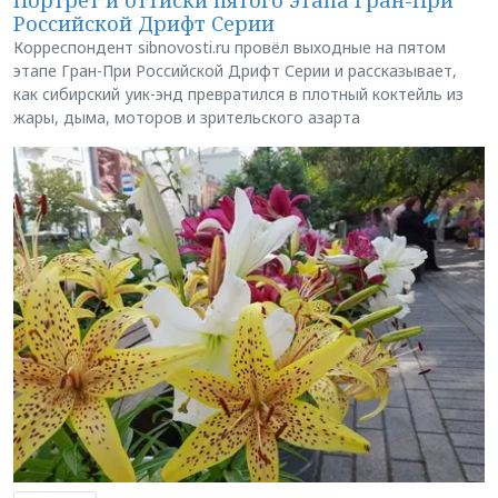
Портрет и оттиски пятого этапа Гран-При
Российской Дрифт Серии
Корреспондент sibnovosti.ru провёл выходные на пятом
этапе Гран-При Российской Дрифт Серии и рассказывает,
как сибирский уик-энд превратился в плотный коктейль из
жары, дыма, моторов и зрительского азарта