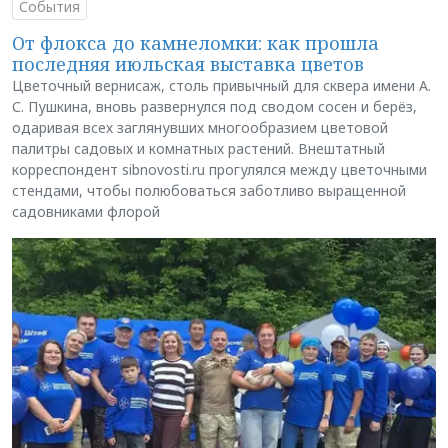
События
От флокса до камнеломки: как прошла
последняя июльская выставка цветов
Цветочный вернисаж, столь привычный для сквера имени А.
С. Пушкина, вновь развернулся под сводом сосен и берёз,
одаривая всех заглянувших многообразием цветовой
палитры садовых и комнатных растений. Внештатный
корреспондент sibnovosti.ru прогулялся между цветочными
стендами, чтобы полюбоваться заботливо выращенной
садовниками флорой