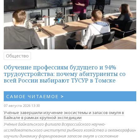
Общество
Обучение профессиям будущего и 94%
трудоустройства: почему абитуриенты со
всей России выбирают ТУСУР в Томске
САМОЕ ЧИТАЕМОЕ
>
07 августа 2026 13:30
Учёные завершили изучение экосистемы и запасов омуля в
Байкале в рамках крупной экспедиции
Учёные Байкальского филиала Всероссийского научно-
исследовательского института рыбного хозяйства и океанографии»
изучили динамику формирования запасов омуля и состояние