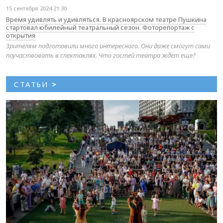
15 сентября 2024 21:30
Время удивлять и удивляться. В красноярском театре Пушкина
стартовал юбилейный театральный сезон. Фоторепортаж с
открытия
Зрителям подготовили много интересного. Они даже смогут сами
поучаствовать в спектаклях. Что гостей театра ждет еще?
СТАТЬИ
>