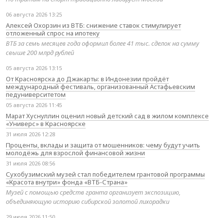
06 августа 2026 13:25
Алексей Охорзин из ВТБ: снижение ставок стимулирует
отложенный спрос на ипотеку
ВТБ за семь месяцев года оформил более 41 тыс. сделок на сумму
свыше 200 млрд рублей
05 августа 2026 13:15
От Красноярска до Джакарты: в Индонезии пройдёт
международный фестиваль, организованный Астафьевским
педуниверситетом
05 августа 2026 11:45
Марат Хуснуллин оценил новый детский сад в жилом комплексе
«Универс» в Красноярске
31 июля 2026 12:28
Проценты, вклады и защита от мошенников: чему будут учить
молодёжь для взрослой финансовой жизни
31 июля 2026 08:56
Сухобузимский музей стал победителем грантовой программы
«Красота внутри» фонда «ВТБ-Страна»
Музей с помощью средств гранта организует экспозицию,
объединяющую историю сибирской золотой лихорадки
29 июля 2026 11:50