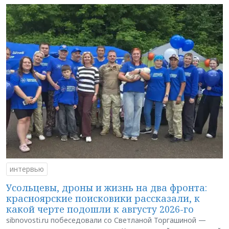
интервью
Усольцевы, дроны и жизнь на два фронта:
красноярские поисковики рассказали, к
какой черте подошли к августу 2026-го
sibnovosti.ru побеседовали со Светланой Торгашиной —