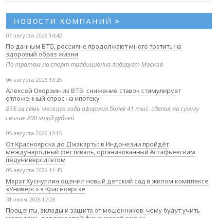
НОВОСТИ КОМПАНИЙ
>
07 августа 2026 14:42
По данным ВТБ, россияне продолжают много тратить на
здоровый образ жизни
По тратам на спорт традиционно лидирует Москва
06 августа 2026 13:25
Алексей Охорзин из ВТБ: снижение ставок стимулирует
отложенный спрос на ипотеку
ВТБ за семь месяцев года оформил более 41 тыс. сделок на сумму
свыше 200 млрд рублей
05 августа 2026 13:15
От Красноярска до Джакарты: в Индонезии пройдёт
международный фестиваль, организованный Астафьевским
педуниверситетом
05 августа 2026 11:45
Марат Хуснуллин оценил новый детский сад в жилом комплексе
«Универс» в Красноярске
31 июля 2026 12:28
Проценты, вклады и защита от мошенников: чему будут учить
молодёжь для взрослой финансовой жизни