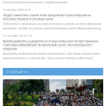
Гостей угощали печеньками с предсказанием
18 декабря 2024 16:45
«Будет ажиотаж»: какие елки предлагают красноярцам на
елочных базарах и за какую цену
Sibnovosti.ru проехались по пяти точкам и узнали, на что обратить
внимание, чтобы не купить некачественную новогоднюю красавицу
15 сентября 2024 21:30
Время удивлять и удивляться. В красноярском театре Пушкина
стартовал юбилейный театральный сезон. Фоторепортаж с
открытия
Зрителям подготовили много интересного. Они даже смогут сами
поучаствовать в спектаклях. Что гостей театра ждет еще?
СТАТЬИ
>