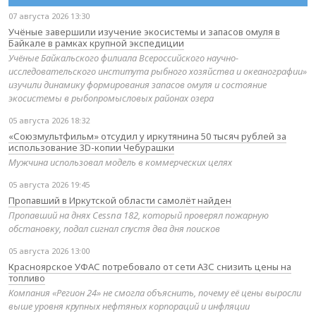
07 августа 2026 13:30
Учёные завершили изучение экосистемы и запасов омуля в
Байкале в рамках крупной экспедиции
Учёные Байкальского филиала Всероссийского научно-
исследовательского института рыбного хозяйства и океанографии»
изучили динамику формирования запасов омуля и состояние
экосистемы в рыбопромысловых районах озера
05 августа 2026 18:32
«Союзмультфильм» отсудил у иркутянина 50 тысяч рублей за
использование 3D-копии Чебурашки
Мужчина использовал модель в коммерческих целях
05 августа 2026 19:45
Пропавший в Иркутской области самолёт найден
Пропавший на днях Cessna 182, который проверял пожарную
обстановку, подал сигнал спустя два дня поисков
05 августа 2026 13:00
Красноярское УФАС потребовало от сети АЗС снизить цены на
топливо
Компания «Регион 24» не смогла объяснить, почему её цены выросли
выше уровня крупных нефтяных корпораций и инфляции