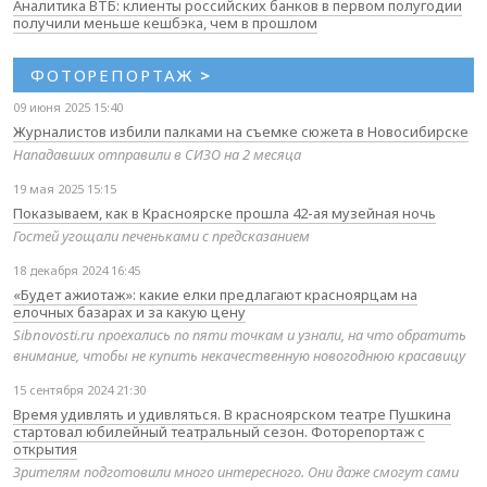
Аналитика ВТБ: клиенты российских банков в первом полугодии
получили меньше кешбэка, чем в прошлом
ФОТОРЕПОРТАЖ
>
09 июня 2025 15:40
Журналистов избили палками на съемке сюжета в Новосибирске
Нападавших отправили в СИЗО на 2 месяца
19 мая 2025 15:15
Показываем, как в Красноярске прошла 42-ая музейная ночь
Гостей угощали печеньками с предсказанием
18 декабря 2024 16:45
«Будет ажиотаж»: какие елки предлагают красноярцам на
елочных базарах и за какую цену
Sibnovosti.ru проехались по пяти точкам и узнали, на что обратить
внимание, чтобы не купить некачественную новогоднюю красавицу
15 сентября 2024 21:30
Время удивлять и удивляться. В красноярском театре Пушкина
стартовал юбилейный театральный сезон. Фоторепортаж с
открытия
Зрителям подготовили много интересного. Они даже смогут сами