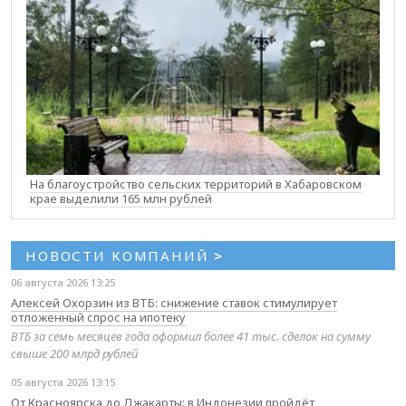
На благоустройство сельских территорий в Хабаровском
крае выделили 165 млн рублей
НОВОСТИ КОМПАНИЙ
>
06 августа 2026 13:25
Алексей Охорзин из ВТБ: снижение ставок стимулирует
отложенный спрос на ипотеку
ВТБ за семь месяцев года оформил более 41 тыс. сделок на сумму
свыше 200 млрд рублей
05 августа 2026 13:15
От Красноярска до Джакарты: в Индонезии пройдёт