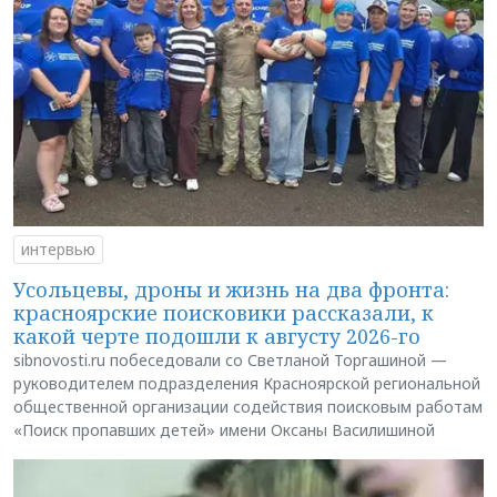
интервью
Усольцевы, дроны и жизнь на два фронта:
красноярские поисковики рассказали, к
какой черте подошли к августу 2026-го
sibnovosti.ru побеседовали со Светланой Торгашиной —
руководителем подразделения Красноярской региональной
общественной организации содействия поисковым работам
«Поиск пропавших детей» имени Оксаны Василишиной