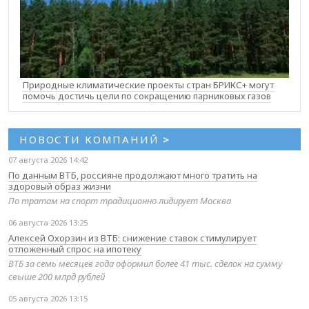
Природные климатические проекты стран БРИКС+ могут
помочь достичь цели по сокращению парниковых газов
НОВОСТИ КОМПАНИЙ
>
07 августа 2026 14:42
По данным ВТБ, россияне продолжают много тратить на
здоровый образ жизни
По тратам на спорт традиционно лидирует Москва
06 августа 2026 13:25
Алексей Охорзин из ВТБ: снижение ставок стимулирует
отложенный спрос на ипотеку
ВТБ за семь месяцев года оформил более 41 тыс. сделок на сумму
свыше 200 млрд рублей
05 августа 2026 13:15