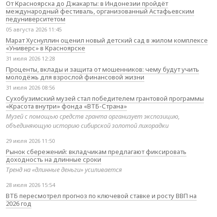
От Красноярска до Джакарты: в Индонезии пройдёт
международный фестиваль, организованный Астафьевским
педуниверситетом
05 августа 2026 11:45
Марат Хуснуллин оценил новый детский сад в жилом комплексе
«Универс» в Красноярске
31 июля 2026 12:28
Проценты, вклады и защита от мошенников: чему будут учить
молодёжь для взрослой финансовой жизни
31 июля 2026 08:56
Сухобузимский музей стал победителем грантовой программы
«Красота внутри» фонда «ВТБ-Страна»
Музей с помощью средств гранта организует экспозицию,
объединяющую историю сибирской золотой лихорадки
29 июля 2026 11:50
Рынок сбережений: вкладчикам предлагают фиксировать
доходность на длинные сроки
Тренд на «длинные деньги» усиливается
28 июля 2026 15:54
ВТБ пересмотрел прогноз по ключевой ставке и росту ВВП на
2026 год