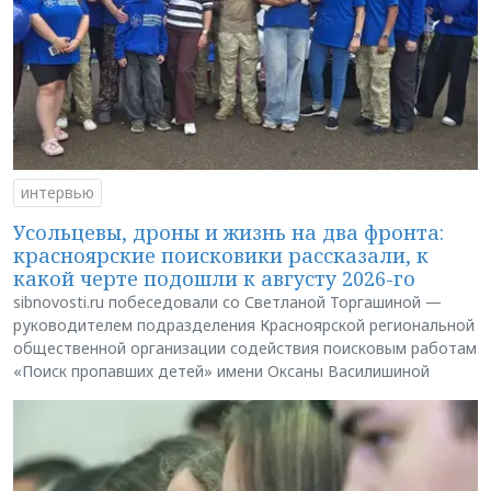
интервью
Усольцевы, дроны и жизнь на два фронта:
красноярские поисковики рассказали, к
какой черте подошли к августу 2026-го
sibnovosti.ru побеседовали со Светланой Торгашиной —
руководителем подразделения Красноярской региональной
общественной организации содействия поисковым работам
«Поиск пропавших детей» имени Оксаны Василишиной