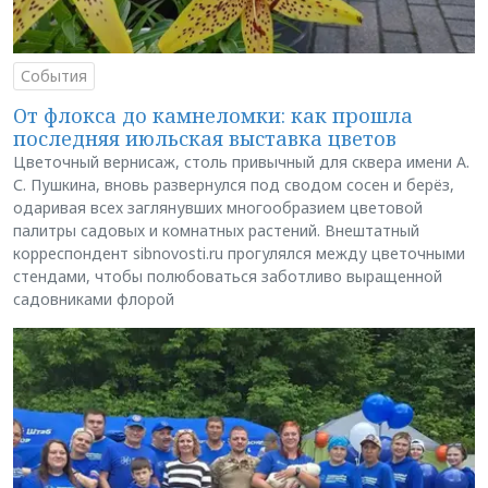
События
От флокса до камнеломки: как прошла
последняя июльская выставка цветов
Цветочный вернисаж, столь привычный для сквера имени А.
С. Пушкина, вновь развернулся под сводом сосен и берёз,
одаривая всех заглянувших многообразием цветовой
палитры садовых и комнатных растений. Внештатный
корреспондент sibnovosti.ru прогулялся между цветочными
стендами, чтобы полюбоваться заботливо выращенной
садовниками флорой