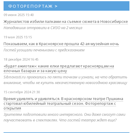
ФОТОРЕПОРТАЖ
>
09 июня 2025 15:40
Журналистов избили палками на съемке сюжета в Новосибирске
Нападавших отправили в СИЗО на 2 месяца
19 мая 2025 15:15
Показываем, как в Красноярске прошла 42-ая музейная ночь
Гостей угощали печеньками с предсказанием
18 декабря 2024 16:45
«Будет ажиотаж»: какие елки предлагают красноярцам на
елочных базарах и за какую цену
Sibnovosti.ru проехались по пяти точкам и узнали, на что обратить
внимание, чтобы не купить некачественную новогоднюю красавицу
15 сентября 2024 21:30
Время удивлять и удивляться. В красноярском театре Пушкина
стартовал юбилейный театральный сезон. Фоторепортаж с
открытия
Зрителям подготовили много интересного. Они даже смогут сами
поучаствовать в спектаклях. Что гостей театра ждет еще?