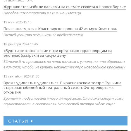
09 июня 2025 15:40
Журналистов избили палками на съемке сюжета в Новосибирске
Нападавших отправили в СИЗО на 2 месяца
19 мая 2025 15:15
Показываем, как в Красноярске прошла 42-ая музейная ночь
Гостей угощали печеньками с предсказанием
18 декабря 2024 16:45
«Будет ажиотаж»: какие елки предлагают красноярцам на
елочных базарах и за какую цену
Sibnovosti.ru проехались по пяти точкам и узнали, на что обратить
внимание, чтобы не купить некачественную новогоднюю красавицу
15 сентября 2024 21:30
Время удивлять и удивляться. В красноярском театре Пушкина
стартовал юбилейный театральный сезон. Фоторепортаж с
открытия
Зрителям подготовили много интересного. Они даже смогут сами
поучаствовать в спектаклях. Что гостей театра ждет еще?
СТАТЬИ
>