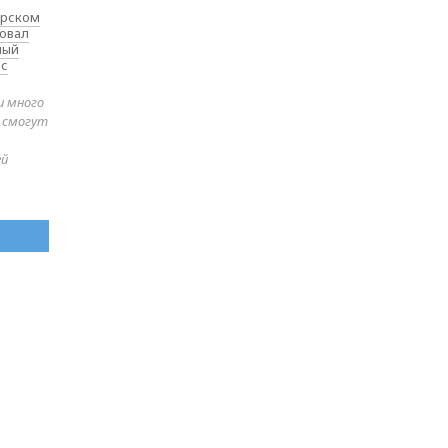
ярском
товал
ный
 с
и много
е смогут
ей