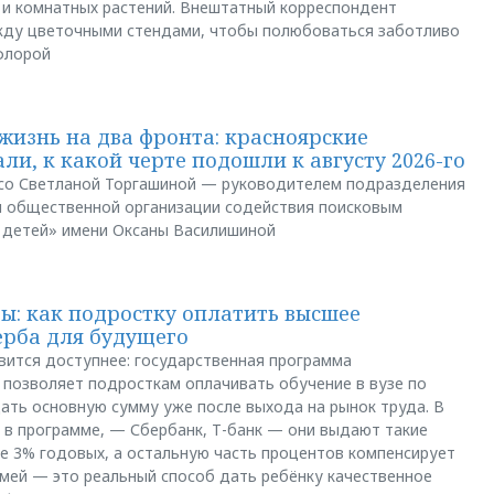
 и комнатных растений. Внештатный корреспондент
между цветочными стендами, чтобы полюбоваться заботливо
флорой
жизнь на два фронта: красноярские
ли, к какой черте подошли к августу 2026-го
и со Светланой Торгашиной — руководителем подразделения
й общественной организации содействия поисковым
 детей» имени Оксаны Василишиной
: как подростку оплатить высшее
ерба для будущего
вится доступнее: государственная программа
позволяет подросткам оплачивать обучение в вузе по
щать основную сумму уже после выхода на рынок труда. В
 в программе, — Сбербанк, Т-банк — они выдают такие
е 3% годовых, а остальную часть процентов компенсирует
емей — это реальный способ дать ребёнку качественное