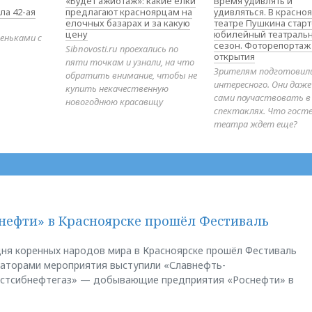
«Будет ажиотаж»: какие елки
Время удивлять и
ла 42-ая
предлагают красноярцам на
удивляться. В красно
елочных базарах и за какую
театре Пушкина стар
цену
юбилейный театраль
еньками с
сезон. Фоторепортаж
Sibnovosti.ru проехались по
открытия
пяти точкам и узнали, на что
Зрителям подготовил
обратить внимание, чтобы не
интересного. Они даж
купить некачественную
сами поучаствовать в
новогоднюю красавицу
спектаклях. Что гост
театра ждет еще?
нефти» в Красноярске прошёл Фестиваль
ня коренных народов мира в Красноярске прошёл Фестиваль
заторами мероприятия выступили «Славнефть-
остсибнефтегаз» — добывающие предприятия «Роснефти» в