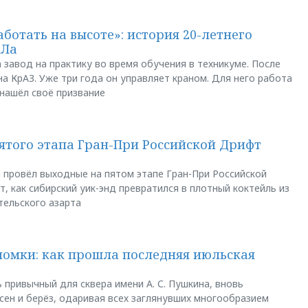
аботать на высоте»: история 20-летнего
АЛа
 завод на практику во время обучения в техникуме. После
а КрАЗ. Уже три года он управляет краном. Для него работа
 нашёл своё призвание
пятого этапа Гран-При Российской Дрифт
u провёл выходные на пятом этапе Гран-При Российской
, как сибирский уик-энд превратился в плотный коктейль из
тельского азарта
ломки: как прошла последняя июльская
 привычный для сквера имени А. С. Пушкина, вновь
сен и берёз, одаривая всех заглянувших многообразием