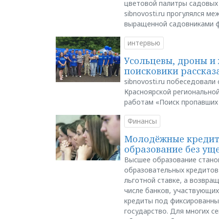
цветовой палитры садовых
sibnovosti.ru прогулялся 
выращенной садовниками 
интервью
Усольцевы, дроны и 
поисковики рассказа
sibnovosti.ru побеседовал
Красноярской регионально
работам «Поиск пропавших
Финансы
Молодёжные кредиты
образование без ущ
Высшее образование стано
образовательных кредитов 
льготной ставке, а возвра
числе банков, участвующих
кредиты под фиксированны
государство. Для многих с