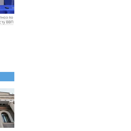
гноз по
сту ВВП