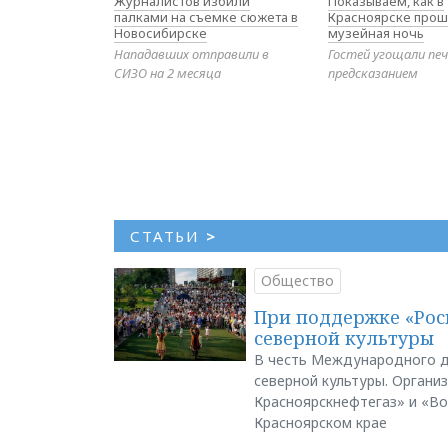
Журналистов избили
Показываем, как в
палками на съемке сюжета в
Красноярске прош
Новосибирске
музейная ночь
Нападавших отправили в
Гостей угощали печ
СИЗО на 2 месяца
предсказанием
СТАТЬИ
>
Общество
При поддержке «Рос
северной культуры
В честь Международного д
северной культуры. Органи
Красноярскнефтегаз» и «В
Красноярском крае