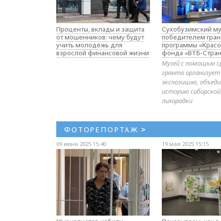
Проценты, вклады и защита
Сухобузимский му
от мошенников: чему будут
победителем гран
учить молодёжь для
программы «Красо
взрослой финансовой жизни
фонда «ВТБ-Стран
Музей с помощью с
гранта организует
экспозицию, объе
историю сибирской
лихорадки
ФОТОРЕПОРТАЖ
>
09 июня 2025 15:40
19 мая 2025 15:15