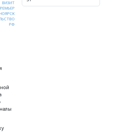
ВИЗИТ
ПРЕМЬЕР
НОЯРСК
ЛЬСТВО
РФ
я
жной
а
о
аналы
ку