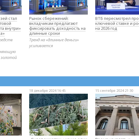
зей стал
Рынок сбережений:
ВТБ пересмотрел про
товой
вкладчикам предлагают
ключевой ставке и ро
та внутри»
фиксировать доходность на
на 2026 год
а»
длинные сроки
редств
Тренд на «длинные деньги»
усиливается
диняющую
 золотой
18 декабря 2024 16:45
15 сентября 2024 21:30