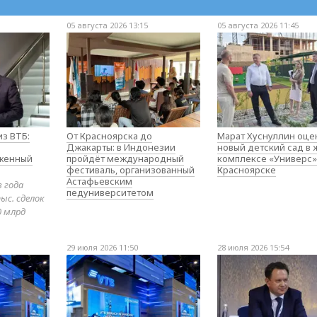
05 августа 2026 13:15
05 августа 2026 11:45
з ВТБ:
От Красноярска до
Марат Хуснуллин оце
Джакарты: в Индонезии
новый детский сад в
оженный
пройдёт международный
комплексе «Универс»
фестиваль, организованный
Красноярске
Астафьевским
в года
педуниверситетом
ыс. сделок
0 млрд
29 июля 2026 11:50
28 июля 2026 15:54