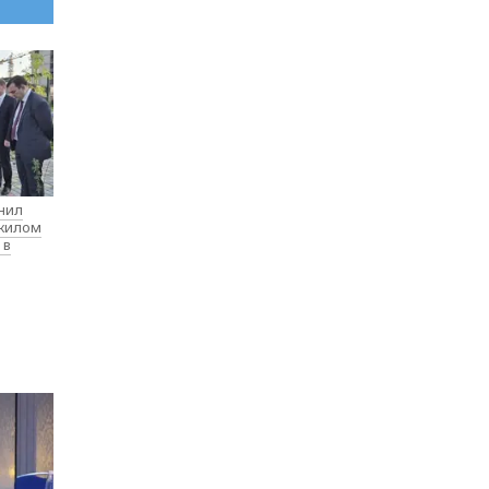
нил
 жилом
 в