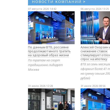
НОВОСТИ КОМПАНИЙ
>
07 августа 2026 14:42
06 августа 2026 13:25
По данным ВТБ, россияне
Алексей Охорзин и
продолжают много тратить
снижение ставок
на здоровый образ жизни
стимулирует отл
спрос на ипотеку
По тратам на спорт
ВТБ за семь месяце
традиционно лидирует
оформил более 41 т
Москва
на сумму свыше 20
рублей
31 июля 2026 12:28
31 июля 2026 08:56