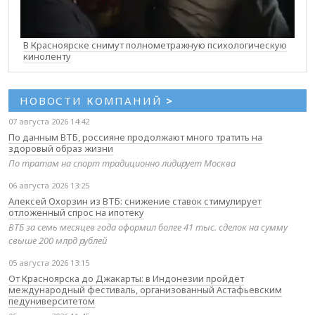
В Красноярске снимут полнометражную психологическую
киноленту
НОВОСТИ КОМПАНИЙ
>
07 августа 2026 14:42
По данным ВТБ, россияне продолжают много тратить на
здоровый образ жизни
По тратам на спорт традиционно лидирует Москва
06 августа 2026 13:25
Алексей Охорзин из ВТБ: снижение ставок стимулирует
отложенный спрос на ипотеку
ВТБ за семь месяцев года оформил более 41 тыс. сделок на сумму
свыше 200 млрд рублей
05 августа 2026 13:15
От Красноярска до Джакарты: в Индонезии пройдёт
международный фестиваль, организованный Астафьевским
педуниверситетом