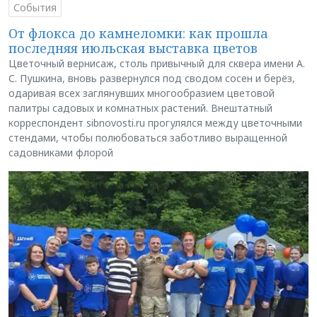
События
От флокса до камнеломки: как прошла
последняя июльская выставка цветов
Цветочный вернисаж, столь привычный для сквера имени А.
С. Пушкина, вновь развернулся под сводом сосен и берёз,
одаривая всех заглянувших многообразием цветовой
палитры садовых и комнатных растений. Внештатный
корреспондент sibnovosti.ru прогулялся между цветочными
стендами, чтобы полюбоваться заботливо выращенной
садовниками флорой