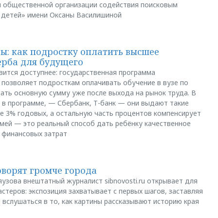
й общественной организации содействия поисковым
 детей» имени Оксаны Василишиной
: как подростку оплатить высшее
ерба для будущего
вится доступнее: государственная программа
позволяет подросткам оплачивать обучение в вузе по
щать основную сумму уже после выхода на рынок труда. В
 в программе, — Сбербанк, Т-банк — они выдают такие
е 3% годовых, а остальную часть процентов компенсирует
емей — это реальный способ дать ребёнку качественное
 финансовых затрат
оворят громче города
яузова внештатный журналист sibnovosti.ru открывает для
стеров: экспозиция захватывает с первых шагов, заставляя
 вслушаться в то, как картины рассказывают историю края