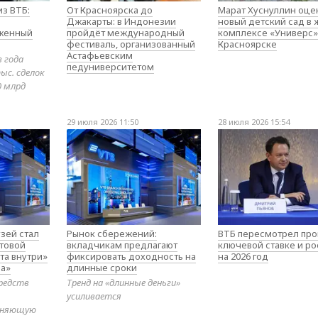
з ВТБ:
От Красноярска до
Марат Хуснуллин оце
Джакарты: в Индонезии
новый детский сад в
оженный
пройдёт международный
комплексе «Универс»
фестиваль, организованный
Красноярске
Астафьевским
в года
педуниверситетом
ыс. сделок
0 млрд
29 июля 2026 11:50
28 июля 2026 15:54
зей стал
Рынок сбережений:
ВТБ пересмотрел про
товой
вкладчикам предлагают
ключевой ставке и ро
та внутри»
фиксировать доходность на
на 2026 год
а»
длинные сроки
редств
Тренд на «длинные деньги»
усиливается
диняющую