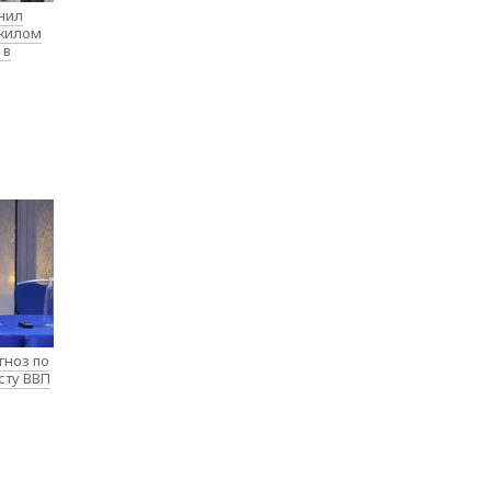
нил
 жилом
 в
гноз по
сту ВВП