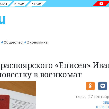
 81.41
€ 94.06
¥ 12.06
Общество
Экономика
красноярского «Енисея» Ива
овестку в военкомат
27 сентябр
14:37,
ОБ
В КРАС