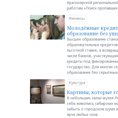
Красноярской регионально
работам «Поиск пропавших
Финансы
Молодёжные кредиты
образование без ущ
Высшее образование стано
образовательных кредитов 
льготной ставке, а возвра
числе банков, участвующих
кредиты под фиксированны
государство. Для многих с
образование без серьёзных
Культура
Картины, которые г
В небольших залах музея Р
себя живопись сибирских ма
забыть о городском шуме и
ярче любых слов