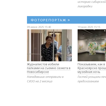
историю сибирской
лихорадки
ФОТОРЕПОРТАЖ
>
09 июня 2025 15:40
19 мая 2025 15:15
Журналистов избили
Показываем, как в
палками на съемке сюжета в
Красноярске прош
Новосибирске
музейная ночь
Нападавших отправили в
Гостей угощали печ
СИЗО на 2 месяца
предсказанием