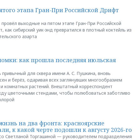
пятого этапа Гран-При Российской Дрифт
u провёл выходные на пятом этапе Гран-При Российской
, как сибирский уик-энд превратился в плотный коктейль из
тельского азарта
ломки: как прошла последняя июльская
 привычный для сквера имени А. С. Пушкина, вновь
сен и берёз, одаривая всех заглянувших многообразием
 и комнатных растений. Внештатный корреспондент
между цветочными стендами, чтобы полюбоваться заботливо
флорой
жизнь на два фронта: красноярские
ли, к какой черте подошли к августу 2026-го
и со Светланой Торгашиной — руководителем подразделения