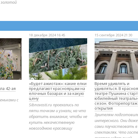
 золотой
18 декабря 2024 16:45
15 сентября 2024 21:30
«Будет ажиотаж»: какие елки
Время удивлять и
ла 42-ая
предлагают красноярцам на
удивляться. В красно
елочных базарах и за какую
театре Пушкина стар
цену
юбилейный театраль
еньками с
сезон. Фоторепортаж
Sibnovosti.ru проехались по
открытия
пяти точкам и узнали, на что
Зрителям подготовил
обратить внимание, чтобы не
интересного. Они даж
купить некачественную
сами поучаствовать в
новогоднюю красавицу
спектаклях. Что гост
театра ждет еще?