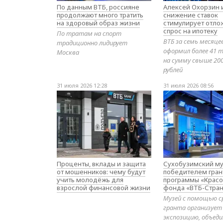
По данным ВТБ, россияне
Алексей Охорзин и
продолжают много тратить
снижение ставок
на здоровый образ жизни
стимулирует отл
спрос на ипотеку
По тратам на спорт
ВТБ за семь месяце
традиционно лидирует
оформил более 41 т
Москва
на сумму свыше 20
рублей
31 июля 2026 12:28
31 июля 2026 08:56
Проценты, вклады и защита
Сухобузимский му
от мошенников: чему будут
победителем гран
учить молодёжь для
программы «Красо
взрослой финансовой жизни
фонда «ВТБ-Стран
Музей с помощью с
гранта организует
экспозицию, объе