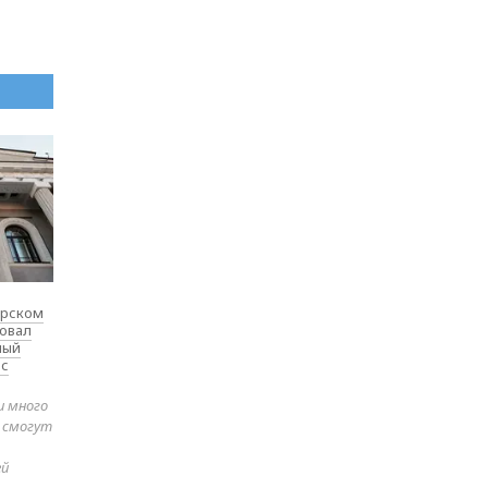
ярском
товал
ный
 с
и много
е смогут
ей