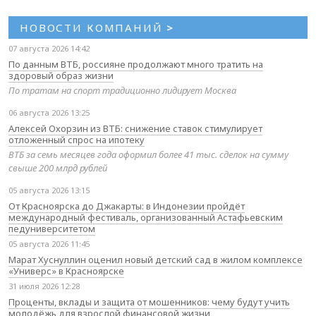
НОВОСТИ КОМПАНИЙ
>
07 августа 2026 14:42
По данным ВТБ, россияне продолжают много тратить на
здоровый образ жизни
По тратам на спорт традиционно лидирует Москва
06 августа 2026 13:25
Алексей Охорзин из ВТБ: снижение ставок стимулирует
отложенный спрос на ипотеку
ВТБ за семь месяцев года оформил более 41 тыс. сделок на сумму
свыше 200 млрд рублей
05 августа 2026 13:15
От Красноярска до Джакарты: в Индонезии пройдёт
международный фестиваль, организованный Астафьевским
педуниверситетом
05 августа 2026 11:45
Марат Хуснуллин оценил новый детский сад в жилом комплексе
«Универс» в Красноярске
31 июля 2026 12:28
Проценты, вклады и защита от мошенников: чему будут учить
молодёжь для взрослой финансовой жизни