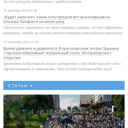
Гостей угощали печеньками с предсказанием
18 декабря 2024 16:45
«Будет ажиотаж»: какие елки предлагают красноярцам на
елочных базарах и за какую цену
Sibnovosti.ru проехались по пяти точкам и узнали, на что обратить
внимание, чтобы не купить некачественную новогоднюю красавицу
15 сентября 2024 21:30
Время удивлять и удивляться. В красноярском театре Пушкина
стартовал юбилейный театральный сезон. Фоторепортаж с
открытия
Зрителям подготовили много интересного. Они даже смогут сами
поучаствовать в спектаклях. Что гостей театра ждет еще?
СТАТЬИ
>