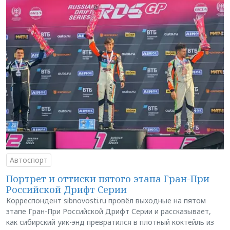
Автоспорт
Портрет и оттиски пятого этапа Гран-При
Российской Дрифт Серии
Корреспондент sibnovosti.ru провёл выходные на пятом
этапе Гран-При Российской Дрифт Серии и рассказывает,
как сибирский уик-энд превратился в плотный коктейль из