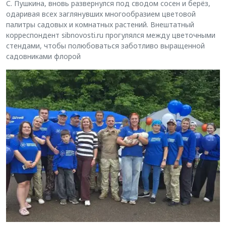
С. Пушкина, вновь развернулся под сводом сосен и берёз,
одаривая всех заглянувших многообразием цветовой
палитры садовых и комнатных растений. Внештатный
корреспондент sibnovosti.ru прогулялся между цветочными
стендами, чтобы полюбоваться заботливо выращенной
садовниками флорой