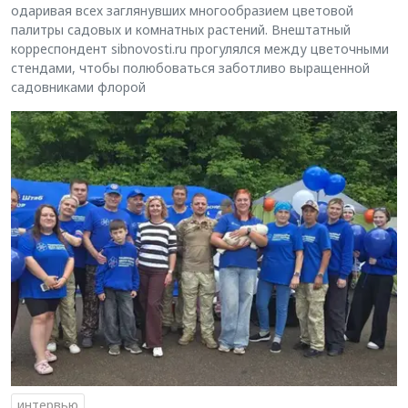
одаривая всех заглянувших многообразием цветовой
палитры садовых и комнатных растений. Внештатный
корреспондент sibnovosti.ru прогулялся между цветочными
стендами, чтобы полюбоваться заботливо выращенной
садовниками флорой
интервью