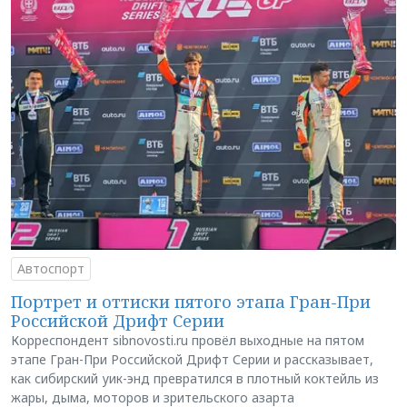
Автоспорт
Портрет и оттиски пятого этапа Гран-При
Российской Дрифт Серии
Корреспондент sibnovosti.ru провёл выходные на пятом
этапе Гран-При Российской Дрифт Серии и рассказывает,
как сибирский уик-энд превратился в плотный коктейль из
жары, дыма, моторов и зрительского азарта