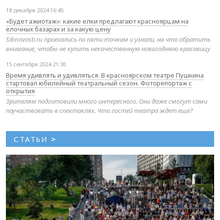
18 декабря 2024 16:45
«Будет ажиотаж»: какие елки предлагают красноярцам на
елочных базарах и за какую цену
Sibnovosti.ru проехались по пяти точкам и узнали, на что обратить
внимание, чтобы не купить некачественную новогоднюю красавицу
15 сентября 2024 21:30
Время удивлять и удивляться. В красноярском театре Пушкина
стартовал юбилейный театральный сезон. Фоторепортаж с
открытия
Зрителям подготовили много интересного. Они даже смогут сами
поучаствовать в спектаклях. Что гостей театра ждет еще?
СТАТЬИ
>