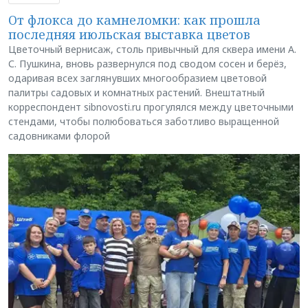
От флокса до камнеломки: как прошла
последняя июльская выставка цветов
Цветочный вернисаж, столь привычный для сквера имени А.
С. Пушкина, вновь развернулся под сводом сосен и берёз,
одаривая всех заглянувших многообразием цветовой
палитры садовых и комнатных растений. Внештатный
корреспондент sibnovosti.ru прогулялся между цветочными
стендами, чтобы полюбоваться заботливо выращенной
садовниками флорой