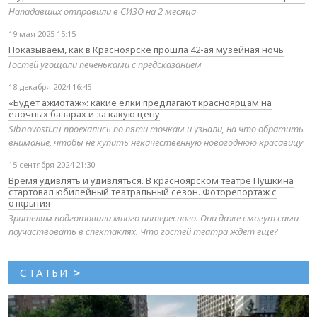
Нападавших отправили в СИЗО на 2 месяца
19 мая 2025 15:15
Показываем, как в Красноярске прошла 42-ая музейная ночь
Гостей угощали печеньками с предсказанием
18 декабря 2024 16:45
«Будет ажиотаж»: какие елки предлагают красноярцам на
елочных базарах и за какую цену
Sibnovosti.ru проехались по пяти точкам и узнали, на что обратить
внимание, чтобы не купить некачественную новогоднюю красавицу
15 сентября 2024 21:30
Время удивлять и удивляться. В красноярском театре Пушкина
стартовал юбилейный театральный сезон. Фоторепортаж с
открытия
Зрителям подготовили много интересного. Они даже смогут сами
поучаствовать в спектаклях. Что гостей театра ждет еще?
СТАТЬИ
>