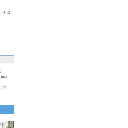
 3-4
с
адка
т
тном