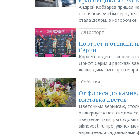
крановщика из РУС
Андрей Кобзарев пришёл на
окончания учёбы вернулся н
стала делом, в котором он
Автоспорт
Портрет и оттиски 
Серии
Корреспондент sibnovosti.r
Дрифт Серии и рассказывает
жары, дыма, моторов и зри
События
От флокса до камне
выставка цветов
Цветочный вернисаж, столь
развернулся под сводом со
цветовой палитры садовых
sibnovosti.ru прогулялся 
выращенной садовниками 