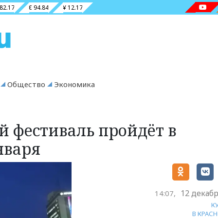
 82.17
€ 94.84
¥ 12.17
Общество
Экономика
 фестиваль пройдёт в
нваря
12 декабр
14:07,
К
В КРАС