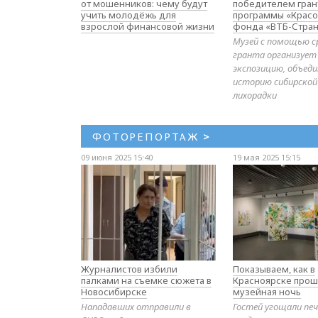
от мошенников: чему будут
победителем гран
учить молодёжь для
программы «Красо
взрослой финансовой жизни
фонда «ВТБ-Стран
Музей с помощью с
гранта организует
экспозицию, объе
историю сибирской
лихорадки
ФОТОРЕПОРТАЖ
>
09 июня 2025 15:40
19 мая 2025 15:15
Журналистов избили
Показываем, как в
палками на съемке сюжета в
Красноярске прош
Новосибирске
музейная ночь
Нападавших отправили в
Гостей угощали печ