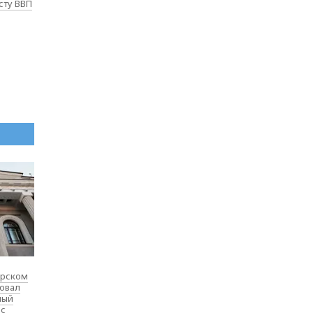
сту ВВП
ярском
товал
ный
 с