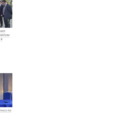
нил
 жилом
 в
гноз по