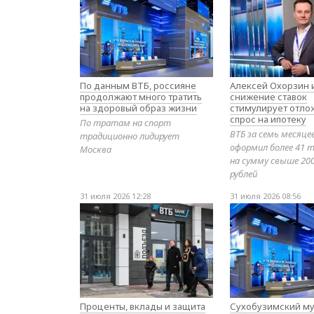
По данным ВТБ, россияне
Алексей Охорзин и
продолжают много тратить
снижение ставок
на здоровый образ жизни
стимулирует отл
спрос на ипотеку
По тратам на спорт
ВТБ за семь месяце
традиционно лидирует
оформил более 41 т
Москва
на сумму свыше 20
рублей
31 июля 2026 12:28
31 июля 2026 08:56
Проценты, вклады и защита
Сухобузимский му