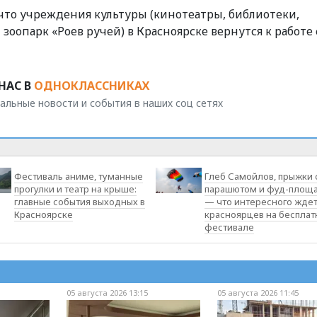
, что учреждения культуры (кинотеатры, библиотеки,
опарк «Роев ручей) в Красноярске вернутся к работе с
НАС В
ОДНОКЛАССНИКАХ
альные новости и события в наших соц сетях
Фестиваль аниме, туманные
Глеб Самойлов, прыжки 
прогулки и театр на крыше:
парашютом и фуд-площ
главные события выходных в
— что интересного жде
Красноярске
красноярцев на беспла
фестивале
05 августа 2026 13:15
05 августа 2026 11:45