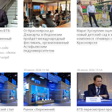
з ВТБ:
От Красноярска до
Марат Хуснуллин оце
Джакарты: в Индонезии
новый детский сад в
оженный
пройдёт международный
комплексе «Универс»
фестиваль, организованный
Красноярске
Астафьевским
в года
педуниверситетом
ыс. сделок
0 млрд
29 июля 2026 11:50
28 июля 2026 15:54
зей стал
Рынок сбережений:
ВТБ пересмотрел про