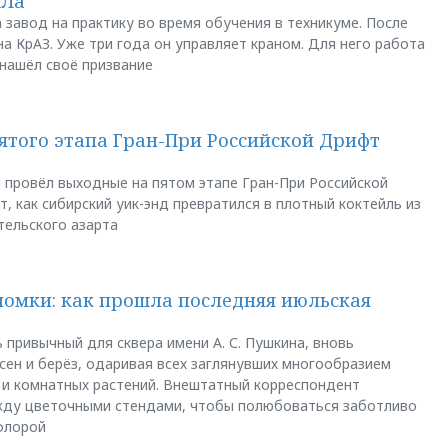
АЛа
 завод на практику во время обучения в техникуме. После
а КрАЗ. Уже три года он управляет краном. Для него работа
 нашёл своё призвание
пятого этапа Гран-При Российской Дрифт
u провёл выходные на пятом этапе Гран-При Российской
, как сибирский уик-энд превратился в плотный коктейль из
тельского азарта
ломки: как прошла последняя июльская
 привычный для сквера имени А. С. Пушкина, вновь
сен и берёз, одаривая всех заглянувших многообразием
 и комнатных растений. Внештатный корреспондент
между цветочными стендами, чтобы полюбоваться заботливо
флорой