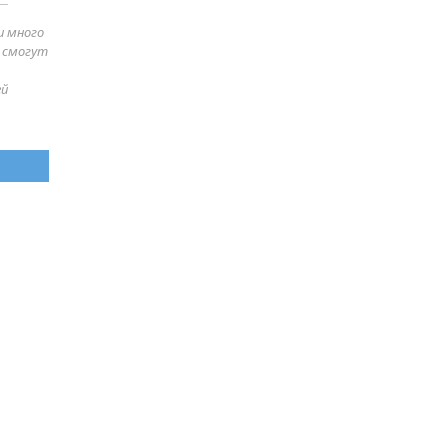
и много
е смогут
ей