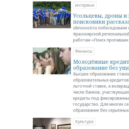
интервью
Усольцевы, дроны и 
поисковики рассказа
sibnovosti.ru побеседовал
Красноярской регионально
работам «Поиск пропавших
Финансы
Молодёжные кредиты
образование без ущ
Высшее образование стано
образовательных кредитов 
льготной ставке, а возвра
числе банков, участвующих
кредиты под фиксированны
государство. Для многих с
образование без серьёзных
Культура