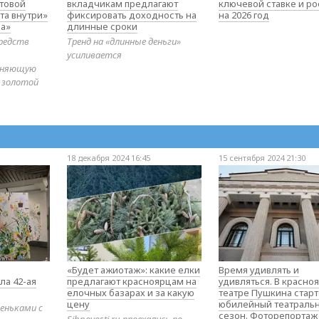
товой
вкладчикам предлагают
ключевой ставке и ро
та внутри»
фиксировать доходность на
на 2026 год
а»
длинные сроки
редств
Тренд на «длинные деньги»
усиливается
диняющую
 золотой
18 декабря 2024 16:45
15 сентября 2024 21:30
«Будет ажиотаж»: какие елки
Время удивлять и
ла 42-ая
предлагают красноярцам на
удивляться. В красно
елочных базарах и за какую
театре Пушкина стар
цену
юбилейный театраль
еньками с
сезон. Фоторепортаж
Sibnovosti.ru проехались по