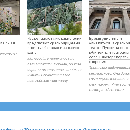
«Будет ажиотаж»: какие елки
Время удивлять и
ла 42-ая
предлагают красноярцам на
удивляться. В красно
елочных базарах и за какую
театре Пушкина стар
цену
юбилейный театраль
еньками с
сезон. Фоторепортаж
Sibnovosti.ru проехались по
открытия
пяти точкам и узнали, на что
Зрителям подготовил
обратить внимание, чтобы не
интересного. Они даж
купить некачественную
сами поучаствовать в
новогоднюю красавицу
спектаклях. Что гост
театра ждет еще?
нефти» в Красноярске прошёл Фестиваль