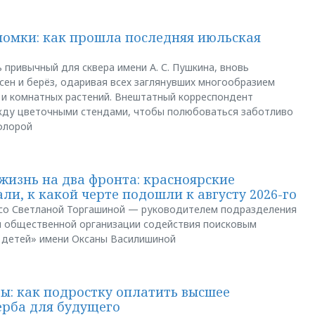
ломки: как прошла последняя июльская
 привычный для сквера имени А. С. Пушкина, вновь
сен и берёз, одаривая всех заглянувших многообразием
 и комнатных растений. Внештатный корреспондент
между цветочными стендами, чтобы полюбоваться заботливо
флорой
жизнь на два фронта: красноярские
ли, к какой черте подошли к августу 2026-го
и со Светланой Торгашиной — руководителем подразделения
й общественной организации содействия поисковым
 детей» имени Оксаны Василишиной
: как подростку оплатить высшее
ерба для будущего