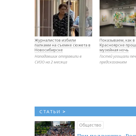
Журналистов избили
Показываем, как в
палками на съемке сюжета в
Красноярске прош
Новосибирске
музейная ночь
Нападавших отправили в
Гостей угощали печ
СИЗО на 2 месяца
предсказанием
СТАТЬИ
>
Общество
При поддержке «Рос