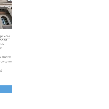
ярском
товал
ный
 с
и много
е смогут
ей