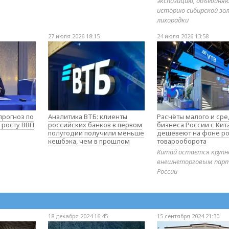
экспозицию, объедин
историю сибирской зо
лихорадки
27 июля 2026 18:15
24 июля 2026 13:58
прогноз по
Аналитика ВТБ: клиенты
Расчёты малого и ср
 росту ВВП
российских банков в первом
бизнеса России с Ки
полугодии получили меньше
дешевеют на фоне ро
кешбэка, чем в прошлом
товарооборота
Китай остаётся круп
внешнеторговым пар
России
18 декабря 2024 16:45
15 сентября 2024 21:30