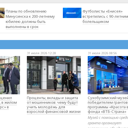
Планы по обновлению
Футболисты «Енисея»
Минусинска к 200-летнему
встретились с 90-летни
юбилею должны быть
болельщиком
выполнены в срок
31 июля 2026 12:28
31 июля 2026 08:56
оценил
Проценты, вклады и защита
Сухобузимский музей
д в жилом
от мошенников: чему будут
победителем гранто
рс» в
учить молодёжь для
программы «Красота 
взрослой финансовой жизни
фонда «ВТБ-Страна»
Музей с помощью сред
гранта организует