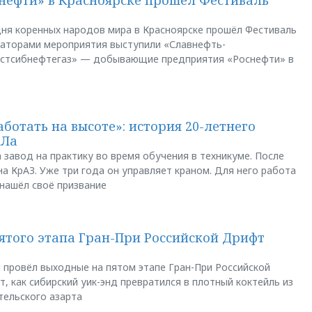
ня коренных народов мира в Красноярске прошёл Фестиваль
заторами мероприятия выступили «Славнефть-
остсибнефтегаз» — добывающие предприятия «Роснефти» в
аботать на высоте»: история 20-летнего
АЛа
 завод на практику во время обучения в техникуме. После
а КрАЗ. Уже три года он управляет краном. Для него работа
 нашёл своё призвание
пятого этапа Гран-При Российской Дрифт
u провёл выходные на пятом этапе Гран-При Российской
, как сибирский уик-энд превратился в плотный коктейль из
тельского азарта