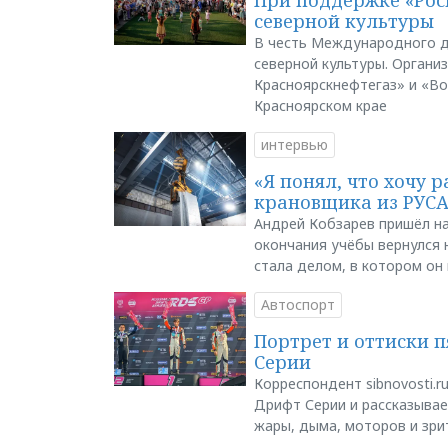
северной культуры
В честь Международного д
северной культуры. Органи
Красноярскнефтегаз» и «В
Красноярском крае
интервью
«Я понял, что хочу р
крановщика из РУС
Андрей Кобзарев пришёл на
окончания учёбы вернулся н
стала делом, в котором он
Автоспорт
Портрет и оттиски 
Серии
Корреспондент sibnovosti.r
Дрифт Серии и рассказывает
жары, дыма, моторов и зри