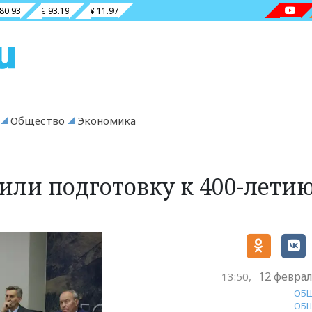
 80.93
€ 93.19
¥ 11.97
Общество
Экономика
или подготовку к 400-лети
12 феврал
13:50,
ОБ
ОБ