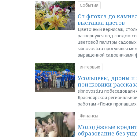
События
От флокса до камне
выставка цветов
Цветочный вернисаж, столь
развернулся под сводом со
цветовой палитры садовых
sibnovosti.ru прогулялся 
выращенной садовниками 
интервью
Усольцевы, дроны и 
поисковики рассказа
sibnovosti.ru побеседовал
Красноярской регионально
работам «Поиск пропавших
Финансы
Молодёжные кредиты
образование без ущ