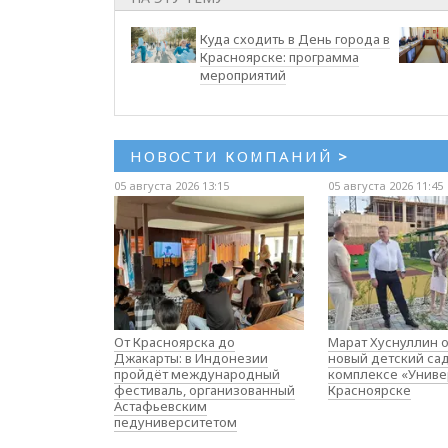
Куда сходить в День города в
Красноярске: программа
мероприятий
НОВОСТИ КОМПАНИЙ
>
05 августа 2026 13:15
05 августа 2026 11:45
От Красноярска до
Марат Хуснуллин 
Джакарты: в Индонезии
новый детский са
пройдёт международный
комплексе «Униве
фестиваль, организованный
Красноярске
Астафьевским
педуниверситетом