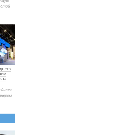
яющую
лотой
еднего
таем
ста
нейшим
тнером