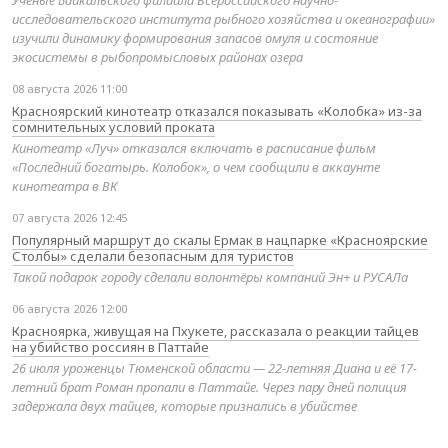
Учёные Байкальского филиала Всероссийского научно-
исследовательского института рыбного хозяйства и океанографии»
изучили динамику формирования запасов омуля и состояние
экосистемы в рыбопромысловых районах озера
08 августа 2026 11:00
Красноярский кинотеатр отказался показывать «Колобка» из-за
сомнительных условий проката
Кинотеатр «Луч» отказался включать в расписание фильм
«Последний богатырь. Колобок», о чем сообщили в аккаунте
кинотеатра в ВК
07 августа 2026 12:45
Популярный маршрут до скалы Ермак в нацпарке «Красноярские
Столбы» сделали безопасным для туристов
Такой подарок городу сделали волонтёры компаний Эн+ и РУСАЛа
06 августа 2026 12:00
Красноярка, живущая на Пхукете, рассказала о реакции тайцев
на убийство россиян в Паттайе
26 июля уроженцы Тюменской области — 22-летняя Диана и её 17-
летний брат Роман пропали в Паттайе. Через пару дней полиция
задержала двух тайцев, которые признались в убийстве