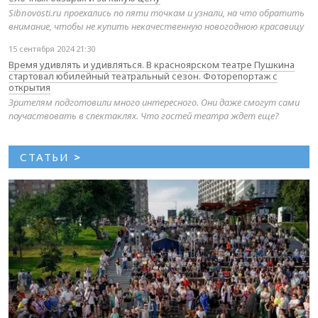
Sibnovosti.ru проехались по пяти точкам и узнали, на что обратить
внимание, чтобы не купить некачественную новогоднюю красавицу
15 сентября 2024 21:30
Время удивлять и удивляться. В красноярском театре Пушкина
стартовал юбилейный театральный сезон. Фоторепортаж с
открытия
Зрителям подготовили много интересного. Они даже смогут сами
поучаствовать в спектаклях. Что гостей театра ждет еще?
СТАТЬИ
>