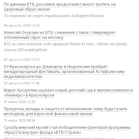
По данным ВТБ, россияне продолжают много тратить на
здоровый образ жизни
По тратам на спорт традиционно лидирует Москва
06 августа 2026 13:25
Алексей Охорзин из ВТБ: снижение ставок стимулирует
отложенный спрос на ипотеку
ВТБ за семь месяцев года оформил более 41 тыс. сделок на сумму
свыше 200 млрд рублей
05 августа 2026 13:15
От Красноярска до Джакарты: в Индонезии пройдёт
международный фестиваль, организованный Астафьевским
педуниверситетом
05 августа 2026 11:45
Марат Хуснуллин оценил новый детский сад в жилом комплексе
«Универс» в Красноярске
31 июля 2026 12:28
Проценты, вклады и защита от мошенников: чему будут учить
молодёжь для взрослой финансовой жизни
31 июля 2026 08:56
Сухобузимский музей стал победителем грантовой программы
«Красота внутри» фонда «ВТБ-Страна»
Музей с помощью средств гранта организует экспозицию,