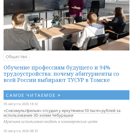
Общество
Обучение профессиям будущего и 94%
трудоустройства: почему абитуриенты со
всей России выбирают ТУСУР в Томске
САМОЕ ЧИТАЕМОЕ
>
05 августа 2026 18:32
«Союзмультфильм» отсудил у иркутянина 50 тысяч рублей за
использование 3D-копии Чебурашки
Мужчина использовал модель в коммерческих целях
05 августа 2026 08:33