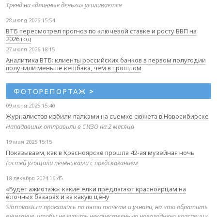
Тренд на «длинные деньги» усиливается
28 июля 2026 15:54
ВТБ пересмотрел прогноз по ключевой ставке и росту ВВП на
2026 год
27 июля 2026 18:15
Аналитика ВТБ: клиенты российских банков в первом полугодии
получили меньше кешбэка, чем в прошлом
ФОТОРЕПОРТАЖ
>
09 июня 2025 15:40
Журналистов избили палками на съемке сюжета в Новосибирске
Нападавших отправили в СИЗО на 2 месяца
19 мая 2025 15:15
Показываем, как в Красноярске прошла 42-ая музейная ночь
Гостей угощали печеньками с предсказанием
18 декабря 2024 16:45
«Будет ажиотаж»: какие елки предлагают красноярцам на
елочных базарах и за какую цену
Sibnovosti.ru проехались по пяти точкам и узнали, на что обратить
внимание, чтобы не купить некачественную новогоднюю красавицу