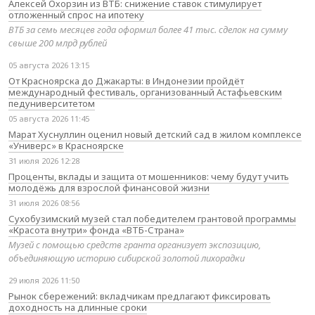
Алексей Охорзин из ВТБ: снижение ставок стимулирует
отложенный спрос на ипотеку
ВТБ за семь месяцев года оформил более 41 тыс. сделок на сумму
свыше 200 млрд рублей
05 августа 2026 13:15
От Красноярска до Джакарты: в Индонезии пройдёт
международный фестиваль, организованный Астафьевским
педуниверситетом
05 августа 2026 11:45
Марат Хуснуллин оценил новый детский сад в жилом комплексе
«Универс» в Красноярске
31 июля 2026 12:28
Проценты, вклады и защита от мошенников: чему будут учить
молодёжь для взрослой финансовой жизни
31 июля 2026 08:56
Сухобузимский музей стал победителем грантовой программы
«Красота внутри» фонда «ВТБ-Страна»
Музей с помощью средств гранта организует экспозицию,
объединяющую историю сибирской золотой лихорадки
29 июля 2026 11:50
Рынок сбережений: вкладчикам предлагают фиксировать
доходность на длинные сроки