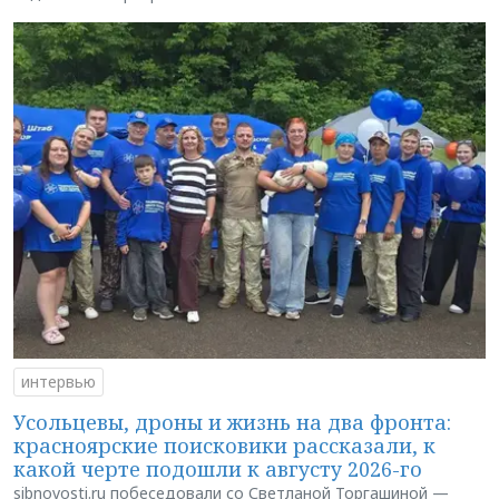
интервью
Усольцевы, дроны и жизнь на два фронта:
красноярские поисковики рассказали, к
какой черте подошли к августу 2026-го
sibnovosti.ru побеседовали со Светланой Торгашиной —