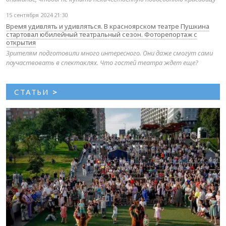
15 сентября 2024 21:30
Время удивлять и удивляться. В красноярском театре Пушкина
стартовал юбилейный театральный сезон. Фоторепортаж с
открытия
Зрителям подготовили много интересного. Они даже смогут сами
поучаствовать в спектаклях. Что гостей театра ждет еще?
СТАТЬИ
>