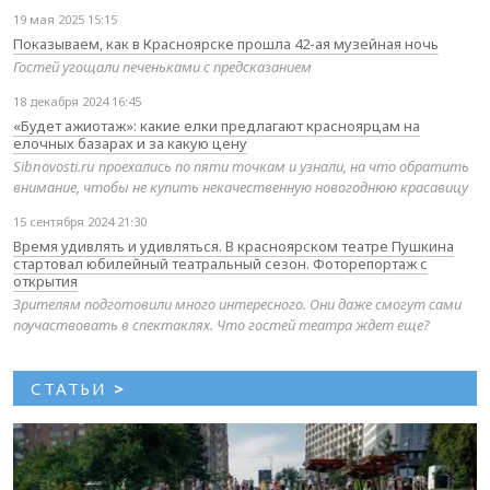
19 мая 2025 15:15
Показываем, как в Красноярске прошла 42-ая музейная ночь
Гостей угощали печеньками с предсказанием
18 декабря 2024 16:45
«Будет ажиотаж»: какие елки предлагают красноярцам на
елочных базарах и за какую цену
Sibnovosti.ru проехались по пяти точкам и узнали, на что обратить
внимание, чтобы не купить некачественную новогоднюю красавицу
15 сентября 2024 21:30
Время удивлять и удивляться. В красноярском театре Пушкина
стартовал юбилейный театральный сезон. Фоторепортаж с
открытия
Зрителям подготовили много интересного. Они даже смогут сами
поучаствовать в спектаклях. Что гостей театра ждет еще?
СТАТЬИ
>