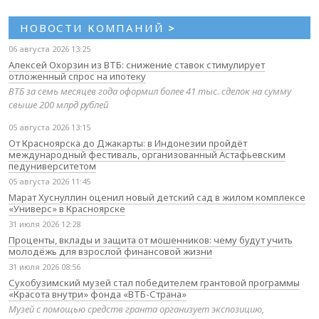
НОВОСТИ КОМПАНИЙ
>
06 августа 2026 13:25
Алексей Охорзин из ВТБ: снижение ставок стимулирует
отложенный спрос на ипотеку
ВТБ за семь месяцев года оформил более 41 тыс. сделок на сумму
свыше 200 млрд рублей
05 августа 2026 13:15
От Красноярска до Джакарты: в Индонезии пройдёт
международный фестиваль, организованный Астафьевским
педуниверситетом
05 августа 2026 11:45
Марат Хуснуллин оценил новый детский сад в жилом комплексе
«Универс» в Красноярске
31 июля 2026 12:28
Проценты, вклады и защита от мошенников: чему будут учить
молодёжь для взрослой финансовой жизни
31 июля 2026 08:56
Сухобузимский музей стал победителем грантовой программы
«Красота внутри» фонда «ВТБ-Страна»
Музей с помощью средств гранта организует экспозицию,