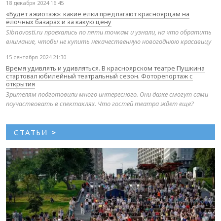
18 декабря 2024 16:45
«Будет ажиотаж»: какие елки предлагают красноярцам на
елочных базарах и за какую цену
Sibnovosti.ru проехались по пяти точкам и узнали, на что обратить
внимание, чтобы не купить некачественную новогоднюю красавицу
15 сентября 2024 21:30
Время удивлять и удивляться. В красноярском театре Пушкина
стартовал юбилейный театральный сезон. Фоторепортаж с
открытия
Зрителям подготовили много интересного. Они даже смогут сами
поучаствовать в спектаклях. Что гостей театра ждет еще?
СТАТЬИ
>