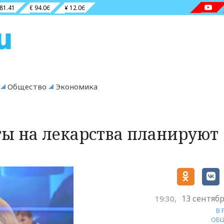
 81.41
€ 94.06
¥ 12.06
Общество
Экономика
ы на лекарства планируют
13 сентябр
19:30,
В
ОБ