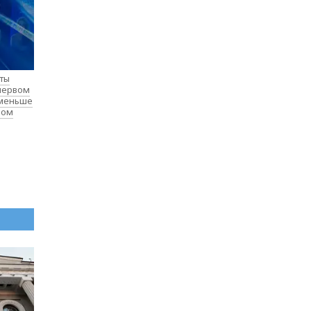
нты
 первом
 меньше
лом