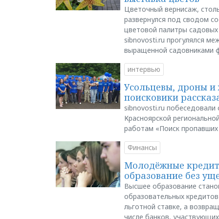
Цветочный вернисаж, столь
развернулся под сводом со
цветовой палитры садовых
sibnovosti.ru прогулялся 
выращенной садовниками 
интервью
Усольцевы, дроны и 
поисковики рассказа
sibnovosti.ru побеседовал
Красноярской регионально
работам «Поиск пропавших
Финансы
Молодёжные кредиты
образование без ущ
Высшее образование стано
образовательных кредитов 
льготной ставке, а возвра
числе банков, участвующих