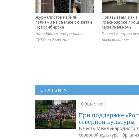
Журналистов избили
Показываем, как в
палками на съемке сюжета в
Красноярске прош
Новосибирске
музейная ночь
Нападавших отправили в
Гостей угощали печ
СИЗО на 2 месяца
предсказанием
СТАТЬИ
>
Общество
При поддержке «Рос
северной культуры
В честь Международного д
северной культуры. Органи