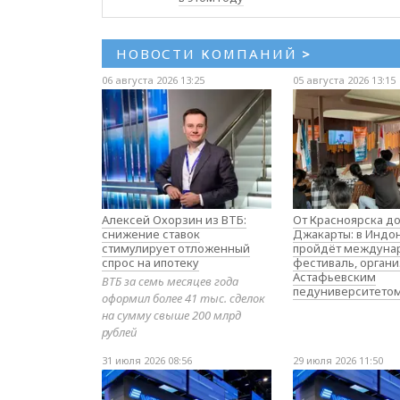
НОВОСТИ КОМПАНИЙ
>
06 августа 2026 13:25
05 августа 2026 13:15
Алексей Охорзин из ВТБ:
От Красноярска д
снижение ставок
Джакарты: в Индо
стимулирует отложенный
пройдёт междуна
спрос на ипотеку
фестиваль, орган
Астафьевским
ВТБ за семь месяцев года
педуниверситето
оформил более 41 тыс. сделок
на сумму свыше 200 млрд
рублей
31 июля 2026 08:56
29 июля 2026 11:50