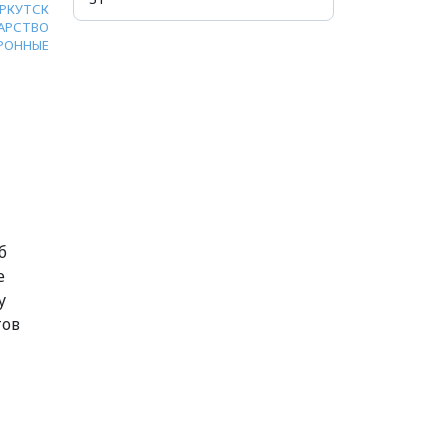
РКУТСК
АРСТВО
РОННЫЕ
б
е
у
тов