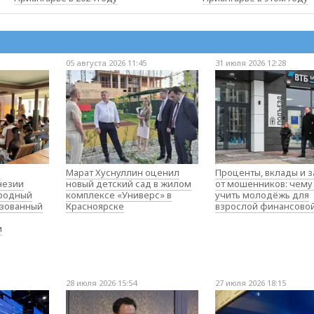
05 августа 2026 11:45
31 июля 2026 12:28
о
Марат Хуснуллин оценил
Проценты, вклады и 
незии
новый детский сад в жилом
от мошенников: чему
родный
комплексе «Универс» в
учить молодёжь для
изованный
Красноярске
взрослой финансово
м
28 июля 2026 15:54
27 июля 2026 18:15