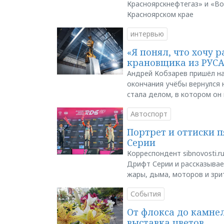
Красноярскнефтегаз» и «В
Красноярском крае
интервью
«Я понял, что хочу р
крановщика из РУС
Андрей Кобзарев пришёл на
окончания учёбы вернулся н
стала делом, в котором он
Автоспорт
Портрет и оттиски 
Серии
Корреспондент sibnovosti.r
Дрифт Серии и рассказывает
жары, дыма, моторов и зри
События
От флокса до камне
выставка цветов