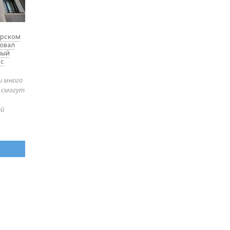
ярском
товал
ный
 с
и много
е смогут
ей