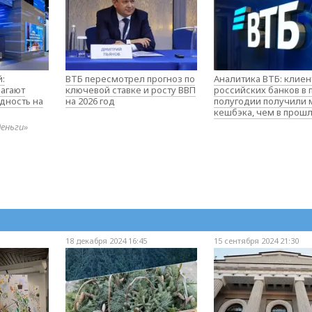
:
ВТБ пересмотрел прогноз по
Аналитика ВТБ: клие
агают
ключевой ставке и росту ВВП
российских банков в
дность на
на 2026 год
полугодии получили
кешбэка, чем в прош
деньги»
18 декабря 2024 16:45
15 сентября 2024 21:30