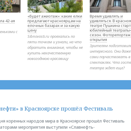
«Будет ажиотаж»: какие елки
Время удивлять и
ла 42-ая
предлагают красноярцам на
удивляться. В красно
елочных базарах и за какую
театре Пушкина стар
цену
юбилейный театраль
еньками с
сезон. Фоторепортаж
Sibnovosti.ru проехались по
открытия
пяти точкам и узнали, на что
Зрителям подготовил
обратить внимание, чтобы не
интересного. Они даж
купить некачественную
сами поучаствовать в
новогоднюю красавицу
спектаклях. Что гост
театра ждет еще?
нефти» в Красноярске прошёл Фестиваль
ня коренных народов мира в Красноярске прошёл Фестиваль
заторами мероприятия выступили «Славнефть-