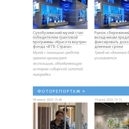
Сухобузимский музей стал
Рынок сбережений
победителем грантовой
вкладчикам предл
программы «Красота внутри»
фиксировать дохо
фонда «ВТБ-Страна»
длинные сроки
Музей с помощью средств
Тренд на «длинные 
гранта организует
усиливается
экспозицию, объединяющую
историю сибирской золотой
лихорадки
ФОТОРЕПОРТАЖ
>
09 июня 2025 15:40
19 мая 2025 15:15