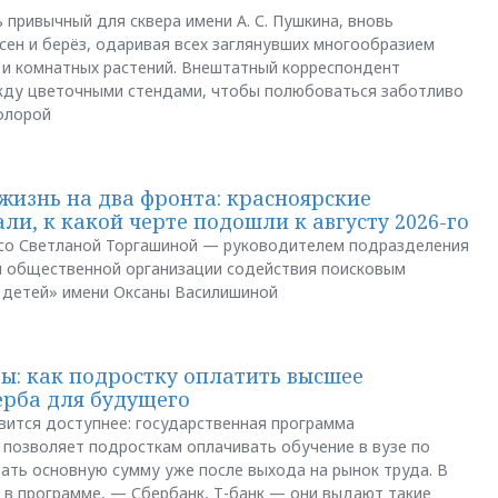
 привычный для сквера имени А. С. Пушкина, вновь
сен и берёз, одаривая всех заглянувших многообразием
 и комнатных растений. Внештатный корреспондент
между цветочными стендами, чтобы полюбоваться заботливо
флорой
жизнь на два фронта: красноярские
ли, к какой черте подошли к августу 2026-го
и со Светланой Торгашиной — руководителем подразделения
й общественной организации содействия поисковым
 детей» имени Оксаны Василишиной
: как подростку оплатить высшее
ерба для будущего
вится доступнее: государственная программа
позволяет подросткам оплачивать обучение в вузе по
щать основную сумму уже после выхода на рынок труда. В
 в программе, — Сбербанк, Т-банк — они выдают такие