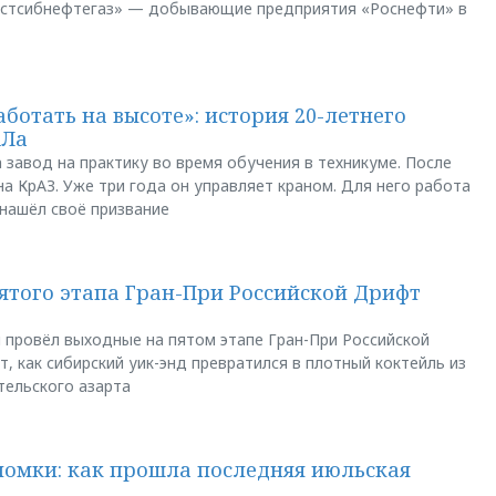
остсибнефтегаз» — добывающие предприятия «Роснефти» в
аботать на высоте»: история 20-летнего
АЛа
 завод на практику во время обучения в техникуме. После
а КрАЗ. Уже три года он управляет краном. Для него работа
 нашёл своё призвание
пятого этапа Гран-При Российской Дрифт
u провёл выходные на пятом этапе Гран-При Российской
, как сибирский уик-энд превратился в плотный коктейль из
тельского азарта
ломки: как прошла последняя июльская