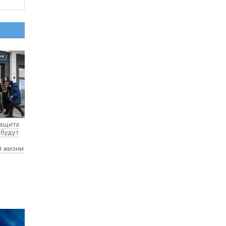
защита
 будут
й жизни