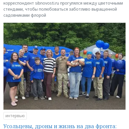
корреспондент sibnovosti.ru прогулялся между цветочными
стендами, чтобы полюбоваться заботливо выращенной
садовниками флорой
интервью
Усольцевы, дроны и жизнь на два фронта: