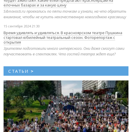
«Будет ажиотаж»: какие елки предлагают красноярцам на
елочных базарах и за какую цену
Sibnovosti.ru проехались по пяти точкам и узнали, на что обратить
внимание, чтобы не купить некачественную новогоднюю красавицу
15 сентября 2024 21:30
Время удивлять и удивляться. В красноярском театре Пушкина
стартовал юбилейный театральный сезон. Фоторепортаж с
открытия
Зрителям подготовили много интересного. Они даже смогут сами
поучаствовать в спектаклях. Что гостей театра ждет еще?
СТАТЬИ
>