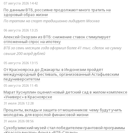
07 августа 2026 14:42
По данным ВТБ, россияне продолжают много тратить на
здоровый образ жизни
По тратам на спорт традиционно лидирует Москва
06 августа 2026 13:25
Алексей Охорзин из ВТБ: снижение ставок стимулирует
отложенный спрос на ипотеку
ВТБ за семь месяцев года оформил более 41 тыс. сделок на сумму
свыше 200 млрд рублей
05 августа 2026 13:15
От Красноярска до Джакарты: в Индонезии пройдёт
международный фестиваль, организованный Астафьевским
педуниверситетом
05 августа 2026 11:45
Марат Хуснуллин оценил новый детский сад в жилом комплексе
«Универс» в Красноярске
31 июля 2026 12:28
Проценты, вклады и защита от мошенников: чему будут учить
молодёжь для взрослой финансовой жизни
31 июля 2026 08:56
Сухобузимский музей стал победителем грантовой программы
«Красота внутри» фонда «ВТБ-Страна»