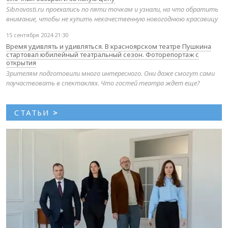
Sibnovosti.ru проехались по пяти точкам и узнали, на что обратить
внимание, чтобы не купить некачественную новогоднюю красавицу
15 сентября 2024 21:30
Время удивлять и удивляться. В красноярском театре Пушкина
стартовал юбилейный театральный сезон. Фоторепортаж с
открытия
Зрителям подготовили много интересного. Они даже смогут сами
поучаствовать в спектаклях. Что гостей театра ждет еще?
СТАТЬИ
>