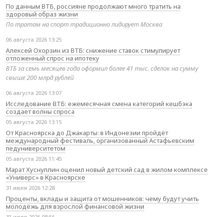
По данным ВТБ, россияне продолжают много тратить на
здоровый образ жизни
По тратам на спорт традиционно лидирует Москва
06 августа 2026 13:25
Алексей Охорзин из ВТБ: снижение ставок стимулирует
отложенный спрос на ипотеку
ВТБ за семь месяцев года оформил более 41 тыс. сделок на сумму
свыше 200 млрд рублей
06 августа 2026 13:07
Исследование ВТБ: ежемесячная смена категорий кешбэка
создает волны спроса
05 августа 2026 13:15
От Красноярска до Джакарты: в Индонезии пройдёт
международный фестиваль, организованный Астафьевским
педуниверситетом
05 августа 2026 11:45
Марат Хуснуллин оценил новый детский сад в жилом комплексе
«Универс» в Красноярске
31 июля 2026 12:28
Проценты, вклады и защита от мошенников: чему будут учить
молодёжь для взрослой финансовой жизни
31 июля 2026 08:56